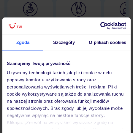
Lider niskich cen
Największe biuro
30 lat w P
podróży w Polsce
Zgoda
Szczegóły
O plikach cookies
Hotel
Szanujemy Twoją prywatność
Używamy technologii takich jak pliki cookie w celu
poprawy komfortu użytkowania strony oraz
Opinie
personalizowania wyświetlanych treści i reklam. Pliki
cookie wykorzystywane są także do analizowania ruchu
na naszej stronie oraz oferowania funkcji mediów
Pokoje
społecznościowych. Brak zgody lub jej wycofanie może
negatywnie wpłynąć na niektóre funkcje strony.
Klikając „Zezwól na wszystkie” wyrażasz zgodę na
Wyżywienie
umieszczenie wszystkich plików cookie. Możesz jednak