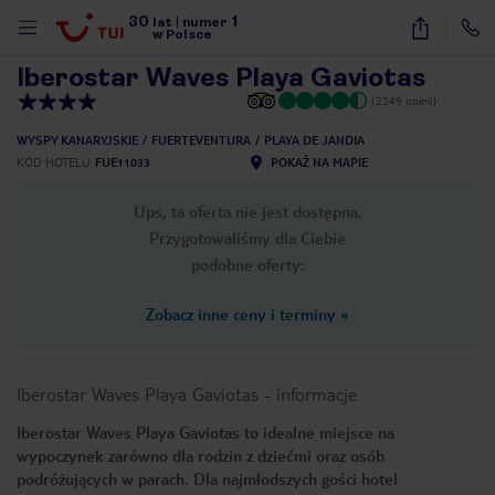
30
1
1
/
28
lat
|
numer
w Polsce
Iberostar Waves Playa Gaviotas
(2249 opinii)
WYSPY KANARYJSKIE
FUERTEVENTURA
PLAYA DE JANDIA
KOD HOTELU
FUE11033
POKAŻ NA MAPIE
Ups, ta oferta nie jest dostępna.
Przygotowaliśmy dla Ciebie
podobne oferty:
Zobacz inne ceny i terminy
»
Iberostar Waves Playa Gaviotas
-
informacje
Iberostar Waves Playa Gaviotas to idealne miejsce na
wypoczynek zarówno dla rodzin z dziećmi oraz osób
nute
podróżujących w parach. Dla najmłodszych gości hotel