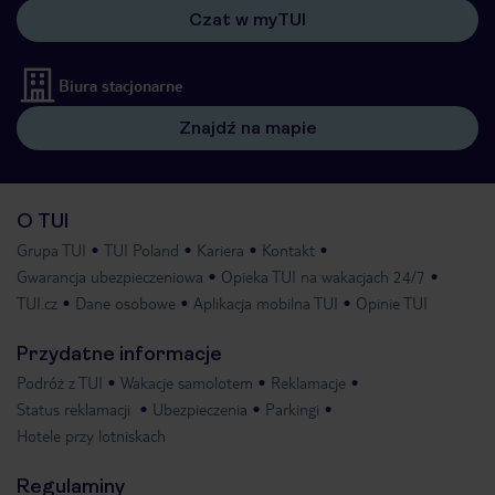
Czat w myTUI
Biura stacjonarne
Znajdź na mapie
O TUI
Grupa TUI
TUI Poland
Kariera
Kontakt
Gwarancja ubezpieczeniowa
Opieka TUI na wakacjach 24/7
TUI.cz
Dane osobowe
Aplikacja mobilna TUI
Opinie TUI
Przydatne informacje
Podróż z TUI
Wakacje samolotem
Reklamacje
Status reklamacji
Ubezpieczenia
Parkingi
Hotele przy lotniskach
Regulaminy