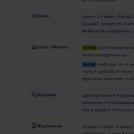
Basen
baseny: 3
basen „Piscina L
Cascada": zewnętrzny, ze sło
słodką wodą, podgrzewany, z
Sport i Wellness
sala fitness/siłownia
W CENIE
tenisa: wymagana kaucja
strefa spa: 16+
sa
PŁATNE
nożna
siatkówka
rowery
żeglowanie, katamaran, nurk
Rozrywka
zajęcia sportowe
międzyna
tematyczne
przedstawieni
razy w tygodniu
boccia w 
Wyposażenie
recepcja
kantor: w recepcji
całym hotelu, w cenie
pral