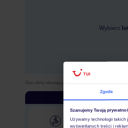
Wybierz
lo
Opis oferty obowiązuje dla wyjazdów w terminie
od
2 list
Zgoda
Szanujemy Twoją prywatno
Używamy technologii takich 
wyświetlanych treści i rekla
Największe biuro podr