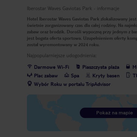
Iberostar Waves Gaviotas Park
-
informacje
Hotel Iberostar Waves Gaviotas Park zlokalizowany jest 
świetnie zorganizowany czas dla całej rodziny. Na najmł
zabaw oraz brodzik. Dorośli wypoczną przy jednym z ba
jest bogata oferta sportowa. Uzupełnieniem oferty ko
został wyremontowany w 2024 roku.
Najpopularniejsze udogodnienia:
Darmowe Wi-Fi
Piaszczysta plaża
Me
Plac zabaw
Spa
Kryty basen
T
Wybór Roku w portalu TripAdvisor
Pokaż na mapie