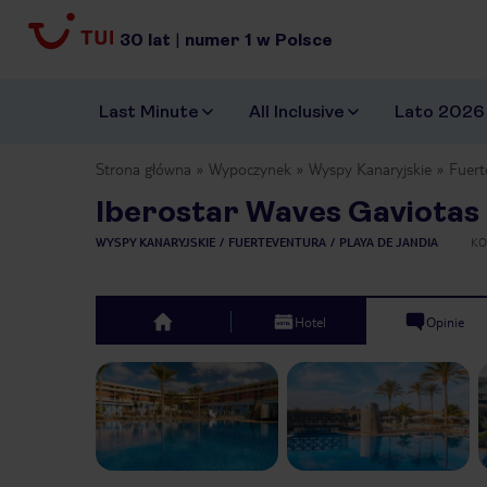
30
lat
|
numer
1
w Polsce
Last Minute
All Inclusive
Lato 2026
Strona główna
Wypoczynek
Wyspy Kanaryjskie
Fuert
Iberostar Waves Gaviotas
WYSPY KANARYJSKIE
FUERTEVENTURA
PLAYA DE JANDIA
KO
Hotel
Opinie
top
Previous slide