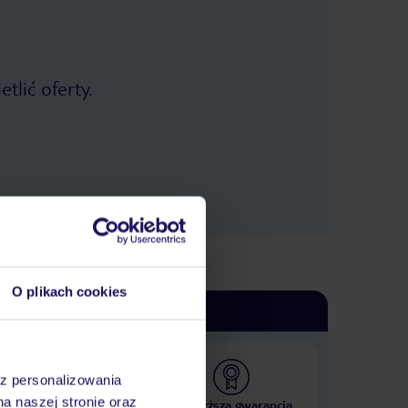
tlić oferty.
O plikach cookies
az personalizowania
na naszej stronie oraz
 000 hoteli w ponad 50
Najwyższa gwarancja