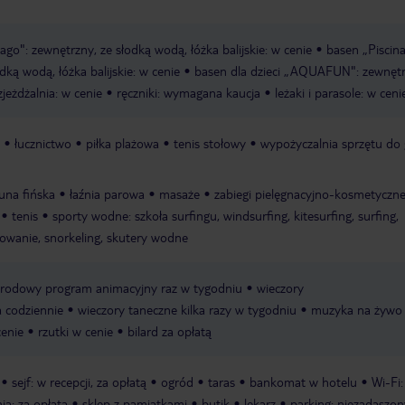
ago": zewnętrzny, ze słodką wodą, łóżka balijskie: w cenie
basen „Piscin
dką wodą, łóżka balijskie: w cenie
basen dla dzieci „AQUAFUN": zewnętr
jeżdżalnia: w cenie
ręczniki: wymagana kaucja
leżaki i parasole: w ceni
łucznictwo
piłka plażowa
tenis stołowy
wypożyczalnia sprzętu do 
una fińska
łaźnia parowa
masaże
zabiegi pielęgnacyjno-kosmetyczn
tenis
sporty wodne: szkoła surfingu, windsurfing, kitesurfing, surfing,
owanie, snorkeling, skutery wodne
rodowy program animacyjny raz w tygodniu
wieczory
a codziennie
wieczory taneczne kilka razy w tygodniu
muzyka na żywo 
cenie
rzutki w cenie
bilard za opłatą
sejf: w recepcji, za opłatą
ogród
taras
bankomat w hotelu
Wi-Fi:
nia: za opłatą
sklep z pamiątkami
butik
lekarz
parking: niezadaszon