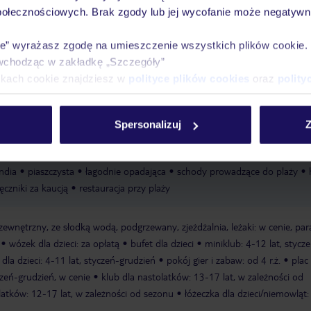
30 lat w Polsce
wakacjach 24/7
połecznościowych. Brak zgody lub jej wycofanie może negatywni
ie” wyrażasz zgodę na umieszczenie wszystkich plików cookie
wchodząc w zakładkę „Szczegóły”
ikach cookie znajdziesz w
polityce plików cookies
oraz
polity
Ważn
Pokoje
Wyżywienie
Atrakcje
infor
Spersonalizuj
Z
ndia
piaszczysta
łagodnie opadająca
schody prowadzące do plaży
ęczniki za kaucją
restauracja przy plaży
zewnętrzny, ze słodką wodą, podgrzewany, zjeżdżalnia, leżaki: w cenie, par
wózek dla dzieci: za opłatą
bufet dla dzieci
miniklub: 4-12 lat, stycz
dla dzieci: 4-11 lat, styczeń-grudzień
pokój gier i zabaw: od 4 r.ż.
plac
zeń-grudzień, w cenie
klub dla nastolatków: 13-17 lat, w zależności od
latków: 12-17 lat, w zależności od sezonu
łóżeczka dla dzieci/niemowląt: