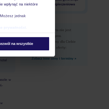
krajach
ubezpieczeniowa
e wpłynąć na niektóre
. Możesz jednak
ce prywatności
.
e
Ups, ta oferta nie jest
macje
dostępna.
Przygotowaliśmy dla Ciebie
ezwól na wszystkie
podobne oferty:
Zobacz inne ceny i terminy
»
hotel
asole: w
eń-
 w