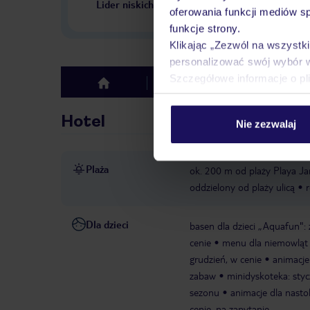
Lider niskich cen
w Polsce
oferowania funkcji mediów s
funkcje strony.
Klikając „Zezwól na wszystk
personalizować swój wybór 
Szczegółowe informacje o pl
Hotel
Opinie
top
Hotel
Nie zezwalaj
Plaża
ok. 200 m od plaży Playa Ja
oddzielony od plaży ulicą
r
Dla dzieci
basen dla dzieci „Aquafun": 
cenie
menu dla niemowląt
grudzień, w cenie
animacje 
zabaw
minidyskoteka: styc
sezonu
animacje dla nasto
cenie, na zapytanie