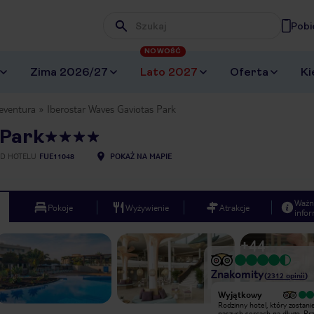
Pobi
Wpisz frazę, której szukasz
NOWOŚĆ
Zima 2026/27
Lato 2027
Oferta
Ki
eventura
Iberostar Waves Gaviotas Park
 Park
D HOTELU
FUE11048
POKAŻ NA MAPIE
Ważn
Pokoje
Wyżywienie
Atrakcje
infor
+
44
Znakomity
(
2312
opinii
)
Wyjątkowy
Wyjątkowy
Iberostar, jak zwykle nie zawiódł!
Rodzinny hotel, który zostani
Kolejny pobyt w sieci uważamy za
naszych sercach na długo. Pr