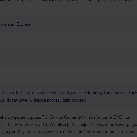
American Express
e lotnisko-hotel-lotnisko nie jest zawarty w cenie imprezy turystycznej. Za
ługi dodatkowej w trakcie procesu zakupowego.
a wyłącznie poprzez TUI Service Center 24/7: telefonicznie, SMS i za
acji TUI w serwisie myTUI. W aplikacji TUI znajdą Państwo mnóstwo przy
biegu podróży i miejsca wypoczynku. Za jej pośrednictwem można rezerw