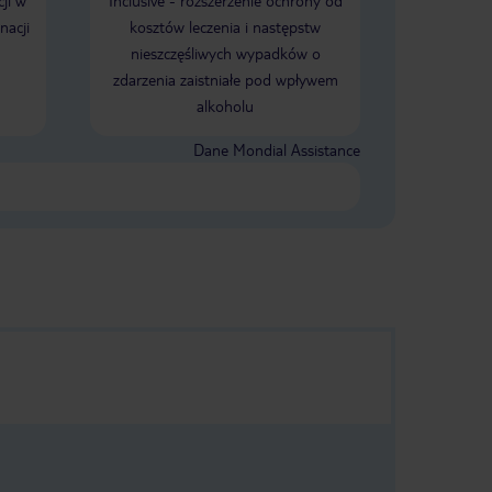
ji w
Inclusive - rozszerzenie ochrony od
letnie!
się kamienie. Leżaki i parasole za
nacji
kosztów leczenia i następstw
opłatą - 27 euro za 4 leżaki i 2
parasole za dzień. Minusy hotelu -
nieszczęśliwych wypadków o
animatorzy oraz sugerowana
zdarzenia zaistniałe pod wpływem
renowacja pokoi.
alkoholu
Dane Mondial Assistance