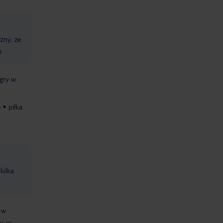
a
zny, ze
e
gry w
e
piłka
kilka
 w
y, w