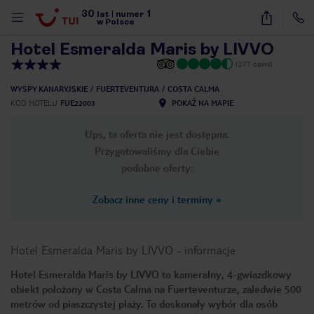
30
1
1
/
45
lat
|
numer
w Polsce
Hotel Esmeralda Maris by LIVVO
(277 opinii)
WYSPY KANARYJSKIE
FUERTEVENTURA
COSTA CALMA
KOD HOTELU
FUE22003
POKAŻ NA MAPIE
Ups, ta oferta nie jest dostępna.
Przygotowaliśmy dla Ciebie
podobne oferty:
Zobacz inne ceny i terminy
»
Hotel Esmeralda Maris by LIVVO
-
informacje
Hotel Esmeralda Maris by LIVVO to kameralny, 4-gwiazdkowy
obiekt położony w Costa Calma na Fuerteventurze, zaledwie 500
nute
metrów od piaszczystej plaży. To doskonały wybór dla osób