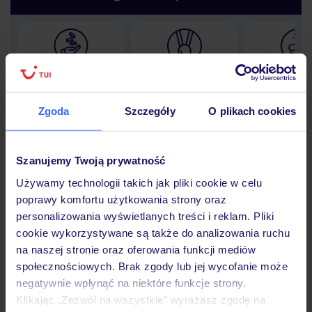
Lider niskich cen
Największe biuro
30 lat w P
podróży w Polsce
Zgoda
Szczegóły
O plikach cookies
Szanujemy Twoją prywatność
Hotel
Używamy technologii takich jak pliki cookie w celu
poprawy komfortu użytkowania strony oraz
personalizowania wyświetlanych treści i reklam. Pliki
Opinie
cookie wykorzystywane są także do analizowania ruchu
na naszej stronie oraz oferowania funkcji mediów
społecznościowych. Brak zgody lub jej wycofanie może
Pokoje
negatywnie wpłynąć na niektóre funkcje strony.
Klikając „Zezwól na wszystkie” wyrażasz zgodę na