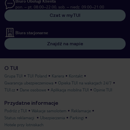
Biuro Obsługi Klienta
pon. – pt. 08:00–22:00, sob. – niedz. 09:00–21:00
Czat w myTUI
Biura stacjonarne
Znajdź na mapie
O TUI
Grupa TUI
TUI Poland
Kariera
Kontakt
Gwarancja ubezpieczeniowa
Opieka TUI na wakacjach 24/7
TUI.cz
Dane osobowe
Aplikacja mobilna TUI
Opinie TUI
Przydatne informacje
Podróż z TUI
Wakacje samolotem
Reklamacje
Status reklamacji
Ubezpieczenia
Parkingi
Hotele przy lotniskach