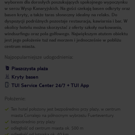
wyborem dla dorosłych poszukujących spokojnego wypoczynku
w sercu Wysp Kanaryjskich. Na gości czekają basen odkryty oraz
basen kryty, a także taras słoneczny idealny na relaks. Do
dyspozycji podróżnych pozostaje restauracja, kawiarnia i bar. W
okolicy hotelu można skorzystać z oferty szkoły nurkowania,
windsurfingu oraz pola golfowego. Największym atutem obiektu
jest jego położenie tuż nad morzem i jednocześnie w pobliżu
centrum miasta.
Najpopularniejsze udogodnienia:
Piaszczysta plaża
Kryty basen
TUI Service Center 24/7 + TUI App
Położenie:
Ten hotel położony jest bezpośrednio przy plaży, w centrum
miasta Corralejo na północnym wybrzeżu Fuerteventury.
bezpośrednio przy plaży
odległość od centrum miasta ok. 500 m
odległość od lotniska ok. 40 km