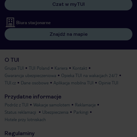
Czat w myTUI
Biura stacjonarne
Znajdź na mapie
O TUI
Grupa TUI
TUI Poland
Kariera
Kontakt
Gwarancja ubezpieczeniowa
Opieka TUI na wakacjach 24/7
TUI.cz
Dane osobowe
Aplikacja mobilna TUI
Opinie TUI
Przydatne informacje
Podróż z TUI
Wakacje samolotem
Reklamacje
Status reklamacji
Ubezpieczenia
Parkingi
Hotele przy lotniskach
Regulaminy