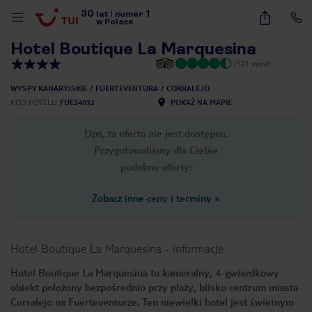
30
1
1
/
30
lat
|
numer
w Polsce
Hotel Boutique La Marquesina
(121 opinii)
WYSPY KANARYJSKIE
FUERTEVENTURA
CORRALEJO
KOD HOTELU
FUE24032
POKAŻ NA MAPIE
Ups, ta oferta nie jest dostępna.
Przygotowaliśmy dla Ciebie
podobne oferty:
Zobacz inne ceny i terminy
»
Hotel Boutique La Marquesina
-
informacje
Hotel Boutique La Marquesina to kameralny, 4-gwiazdkowy
obiekt położony bezpośrednio przy plaży, blisko centrum miasta
nute
Corralejo na Fuerteventurze. Ten niewielki hotel jest świetnym