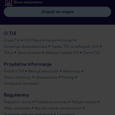
Biura stacjonarne
Znajdź na mapie
O TUI
Grupa TUI
TUI Poland
Kariera
Kontakt
Gwarancja ubezpieczeniowa
Opieka TUI na wakacjach 24/7
TUI.cz
Dane osobowe
Aplikacja mobilna TUI
Opinie TUI
Przydatne informacje
Podróż z TUI
Wakacje samolotem
Reklamacje
Status reklamacji
Ubezpieczenia
Parkingi
Hotele przy lotniskach
Regulaminy
Regulamin strony
Polityka prywatności
Polityka cookies
Bilety czarterowe
Warunki imprez turystycznych
Standardy ochrony małoletnich
Compliance