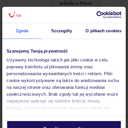
podróży w Polsce
Zgoda
Szczegóły
O plikach cookies
Hotel
Szanujemy Twoją prywatność
Używamy technologii takich jak pliki cookie w celu
Opinie
poprawy komfortu użytkowania strony oraz
personalizowania wyświetlanych treści i reklam. Pliki
cookie wykorzystywane są także do analizowania ruchu
Pokoje
na naszej stronie oraz oferowania funkcji mediów
społecznościowych. Brak zgody lub jej wycofanie może
negatywnie wpłynąć na niektóre funkcje strony.
Wyżywienie
Klikając „Zezwól na wszystkie” wyrażasz zgodę na
umieszczenie wszystkich plików cookie. Możesz jednak
personalizować swój wybór wchodząc w zakładkę
Atrakcje