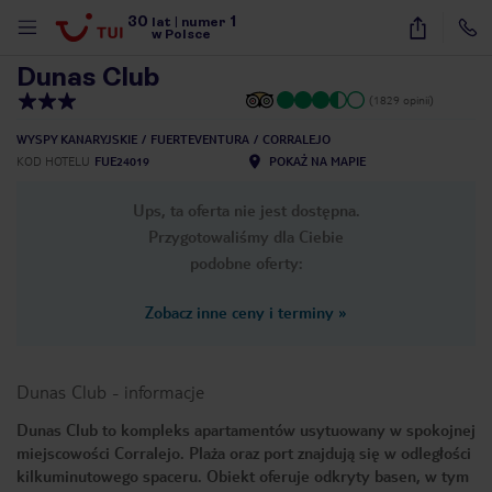
30
1
1
/
20
lat
|
numer
w Polsce
Dunas Club
(1829 opinii)
WYSPY KANARYJSKIE
FUERTEVENTURA
CORRALEJO
KOD HOTELU
FUE24019
POKAŻ NA MAPIE
Ups, ta oferta nie jest dostępna.
Przygotowaliśmy dla Ciebie
podobne oferty:
Zobacz inne ceny i terminy
»
Dunas Club
-
informacje
Dunas Club to kompleks apartamentów usytuowany w spokojnej
miejscowości Corralejo. Plaża oraz port znajdują się w odległości
nute
kilkuminutowego spaceru. Obiekt oferuje odkryty basen, w tym