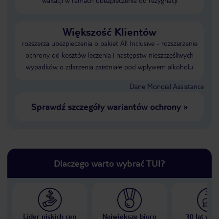
wakacji w ramach ubezpieczenia od rezygnacji
Większość Klientów
rozszerza ubezpieczenia o pakiet All Inclusive - rozszerzenie
ochrony od kosztów leczenia i następstw nieszczęśliwych
wypadków o zdarzenia zaistniałe pod wpływem alkoholu
Dane Mondial Assistance
Sprawdź szczegóły wariantów ochrony
»
Dlaczego warto wybrać TUI?
Lider niskich cen
Największe biuro
30 lat w P