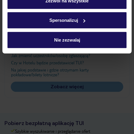
„Szczegóły”
Zezwól na wszystkie
Szczegółowe informacje o plikach cookie znajdziesz
w
polityce plików cookies
oraz
polityce prywatności
.
Ważne informacje
Spersonalizuj
Nie zezwalaj
Często zadawane pytania
Jak zmienić uczestników/osobę zgłaszającą?
Czy w Hotelu będzie przedstawiciel TUI?
Na jakiej podstawie i gdzie otrzymam karty
pokładowe/bilety lotnicze?
Zobacz więcej
Pobierz bezpłatną aplikację TUI
Szybkie wyszukiwanie i przeglądanie ofert