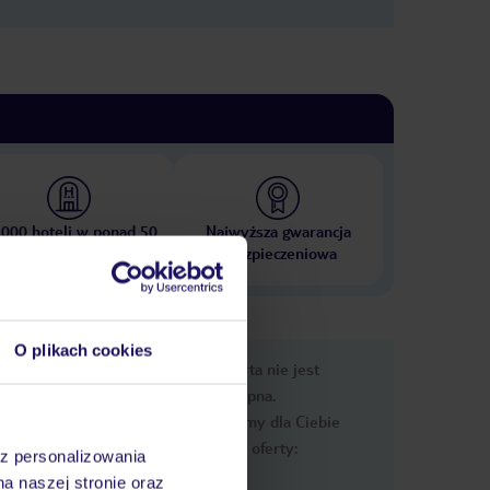
 000 hoteli w ponad 50
Najwyższa gwarancja
krajach
ubezpieczeniowa
O plikach cookies
e
Ups, ta oferta nie jest
macje
dostępna.
Przygotowaliśmy dla Ciebie
podobne oferty:
az personalizowania
na naszej stronie oraz