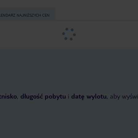
LENDARZ NAJNIŻSZYCH CEN
tnisko
,
długość pobytu
i
datę wylotu
, aby wyświe