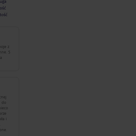
uga
ość
tość
koje z
 a
cnej
p do
nieco
brze
ła i
.
pne.