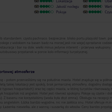
Lokalizacja
Obsł
Jakość noclegu
Wart
Pokoje
Czys
b standardem. czysto.pachnaco. bezpiecznie. blisko portu.plazy.old town. po
z na morze(jesli nie wieje).sprzatanie codzienne. 5
estauracja i bar na dole. wielki minus jedynie interent - przerywa wykupiony.
utobusowy przystanek w porcie kolo informacji turystycznej.
ortowej atmosferze
bę - potem przenieśliśmy się na południe miasta. Hotel znajduje się w półno
aletą takiej lokalizacji jest spokój, brak jarmarcznej atmosfery, dogodny dostę
ż typowo hiszpańskich) oraz tej części miasta, w której turystów równoważą 
zyk hiszpański niż angielski. Hotel jest również spokojny. Pokoje są czyste i do
). Z basenu nie korzystaliśmy (woda była zbyt zimna). Obsługa na recepcji mi
u angielskim. Łóżka bardzo wygodne, nic nie zakłóca snu. Hotel oferuje m.in
y. Łazienka niewielka, ale z wanną i suszarką do włosów. Ceny bardzo przystę