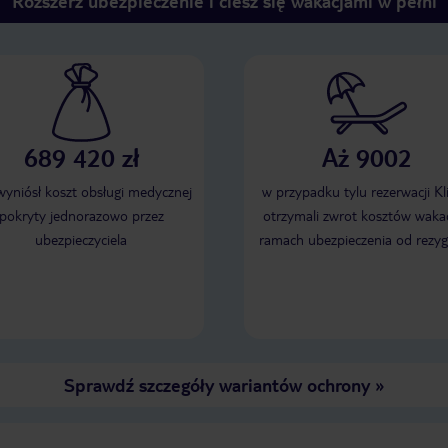
Rozszerz ubezpieczenie i ciesz się wakacjami w pełni
689 420 zł
Aż 9002
 wyniósł koszt obsługi medycznej
w przypadku tylu rezerwacji Kl
pokryty jednorazowo przez
otrzymali zwrot kosztów wakac
ubezpieczyciela
ramach ubezpieczenia od rezyg
Sprawdź szczegóły wariantów ochrony
»