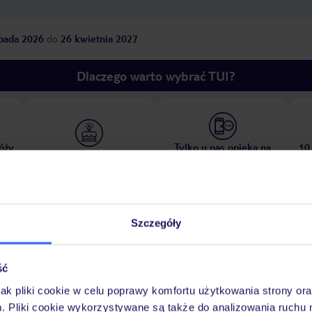
opada 2026
do
26 kwietnia 2027
Dlaczego warto wybrać TUI?
óży
Tylko u nas opieka na
10
30 lat w Polsce
wakacjach 24/7
Szczegóły
Ważn
Pokoje
Wyżywienie
Atrakcje
infor
ść
jak pliki cookie w celu poprawy komfortu użytkowania strony or
m. Pliki cookie wykorzystywane są także do analizowania ruchu 