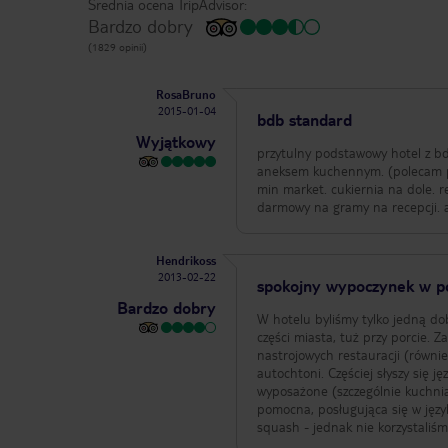
Średnia ocena TripAdvisor:
Bardzo dobry
(1829 opinii)
RosaBruno
2015-01-04
bdb standard
Wyjątkowy
przytulny podstawowy hotel z bd
aneksem kuchennym. (polecam pokoje z widokiem na basen bad
min market. cukiernia na dole. r
darmowy na gramy na recepcji. a
Hendrikoss
2013-02-22
spokojny wypoczynek w p
Bardzo dobry
W hotelu byliśmy tylko jedną do
części miasta, tuż przy porcie. Z
nastrojowych restauracji (równie
autochtoni. Częściej słyszy się ję
wyposażone (szczególnie kuchnia
pomocna, posługująca się w język
squash - jednak nie korzystaliśm