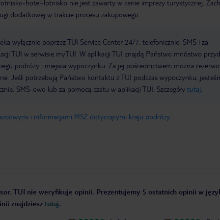
e lotnisko-hotel-lotnisko nie jest zawarty w cenie imprezy turystycznej. Za
ługi dodatkowej w trakcie procesu zakupowego.
a wyłącznie poprzez TUI Service Center 24/7: telefonicznie, SMS i za
acji TUI w serwisie myTUI. W aplikacji TUI znajdą Państwo mnóstwo przy
biegu podróży i miejsca wypoczynku. Za jej pośrednictwem można rezerw
wne. Jeśli potrzebują Państwo kontaktu z TUI podczas wypoczynku, jeste
icznie, SMS-owo lub za pomocą czatu w aplikacji TUI. Szczegóły
tutaj
.
jazdowymi i informacjami MSZ dotyczącymi kraju podróży
.
sor. TUI nie weryfikuje opinii. Prezentujemy 5 ostatnich opinii w jęz
nii znajdziesz
tutaj
.