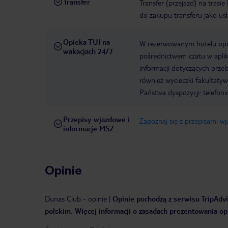
Transfer
Transfer (przejazd) na trasi
do zakupu transferu jako us
Opieka TUI na
W rezerwowanym hotelu opiek
wakacjach 24/7
pośrednictwem czatu w aplik
informacji dotyczących prze
również wycieczki fakultaty
Państwa dyspozycji: telefon
Przepisy wjazdowe i
Zapoznaj się z przepisami w
informacje MSZ
Opinie
Dunas Club
-
opinie
|
Opinie pochodzą z serwisu TripAdvi
polskim. Więcej informacji o zasadach prezentowania opi