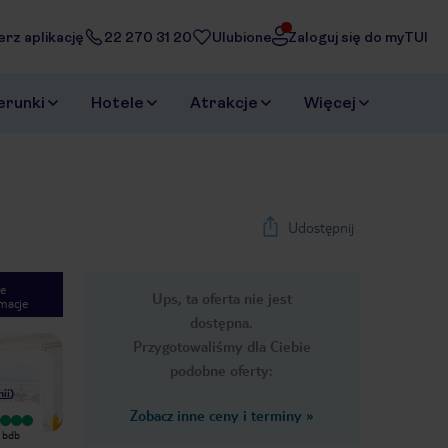
erz aplikację
22 270 31 20
Ulubione
Zaloguj się do myTUI
erunki
Hotele
Atrakcje
Więcej
Udostępnij
e
Ups, ta oferta nie jest
macje
1
/
20
dostępna.
Next slide
Przygotowaliśmy dla Ciebie
podobne oferty:
nii
)
Zobacz inne ceny i terminy
»
Bardzo dobry
Wyjątkowy
z bdb
W hotelu byliśmy tylko jedną dobę -
przytulny podstawowy hotel z bdb
.
potem przenieśliśmy się na południe
standardem. czysto.pachnaco.