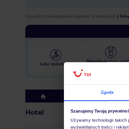
Opis oferty obowiązuje dla wyjazdów w terminie
od
2 list
Największe biuro podr
Lider niskich cen
w Polsce
Zgoda
Hotel
Opinie
top
Hotel
Szanujemy Twoją prywatno
Używamy technologii takich 
wyświetlanych treści i rekla