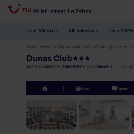
30
lat
|
numer
1
w Polsce
Last Minute
All Inclusive
Lato 2026
Strona główna
Wypoczynek
Wyspy Kanaryjskie
Fuert
Dunas Club
WYSPY KANARYJSKIE
FUERTEVENTURA
CORRALEJO
KOD HO
Hotel
Opinie
top
Previous slide