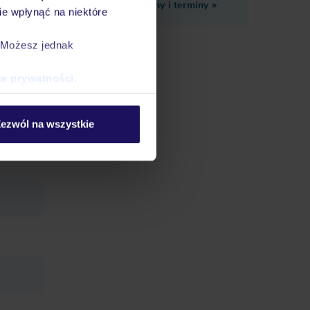
Zobacz inne ceny i terminy
»
e wpłynąć na niektóre
. Możesz jednak
ce prywatności
.
ezwól na wszystkie