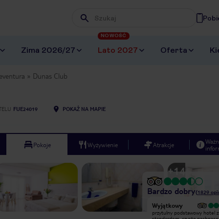
Pobi
Wpisz frazę, której szukasz
NOWOŚĆ
Zima 2026/27
Lato 2027
Oferta
Ki
eventura
Dunas Club
TELU
FUE24019
POKAŻ NA MAPIE
Ważn
Pokoje
Wyżywienie
Atrakcje
infor
+
14
Bardzo dobry
(
1829
opi
Bardzo dobry
Wyjątkowy
W hotelu byliśmy tylko jedną dobę -
przytulny podstawowy hotel 
potem przenieśliśmy się na południe
standardem. czysto.pachnaco