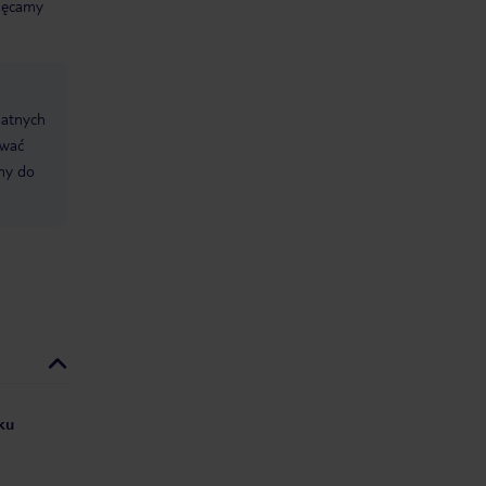
chęcamy
datnych
ować
śmy do
yku