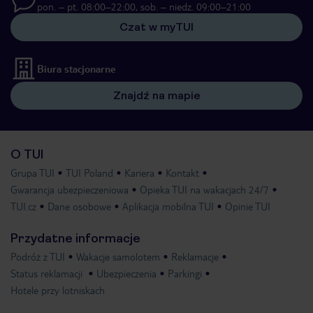
pon. – pt. 08:00–22:00, sob. – niedz. 09:00–21:00
Czat w myTUI
Biura stacjonarne
Znajdź na mapie
O TUI
Grupa TUI
TUI Poland
Kariera
Kontakt
Gwarancja ubezpieczeniowa
Opieka TUI na wakacjach 24/7
TUI.cz
Dane osobowe
Aplikacja mobilna TUI
Opinie TUI
Przydatne informacje
Podróż z TUI
Wakacje samolotem
Reklamacje
Status reklamacji
Ubezpieczenia
Parkingi
Hotele przy lotniskach