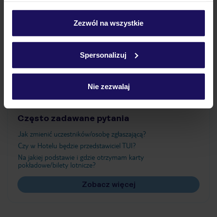
Wyżywienie
personalizować swój wybór wchodząc w zakładkę
„Szczegóły”
Zezwól na wszystkie
Szczegółowe informacje o plikach cookie znajdziesz
Atrakcje
w
polityce plików cookies
oraz
polityce prywatności
.
Spersonalizuj
Ważne informacje
Nie zezwalaj
Często zadawane pytania
Jak zmienić uczestników/osobę zgłaszającą?
Czy w Hotelu będzie przedstawiciel TUI?
Na jakiej podstawie i gdzie otrzymam karty
pokładowe/bilety lotnicze?
Zobacz więcej