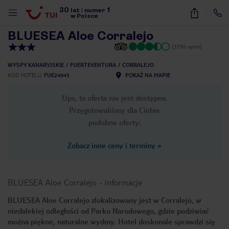
30
1
1
/
31
lat
|
numer
w Polsce
BLUESEA Aloe Corralejo
(3356 opinii)
WYSPY KANARYJSKIE
FUERTEVENTURA
CORRALEJO
KOD HOTELU
FUE24045
POKAŻ NA MAPIE
Ups, ta oferta nie jest dostępna.
Przygotowaliśmy dla Ciebie
podobne oferty:
Zobacz inne ceny i terminy
»
BLUESEA Aloe Corralejo
-
informacje
BLUESEA Aloe Corralejo zlokalizowany jest w Corralejo, w
niedalekiej odległości od Parku Narodowego, gdzie podziwiać
nute
można piękne, naturalne wydmy. Hotel doskonale sprawdzi się