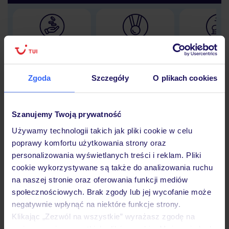
Lider niskich cen
Największe biuro
30 lat w P
podróży w Polsce
Zgoda
Szczegóły
O plikach cookies
Szanujemy Twoją prywatność
Hotel
Używamy technologii takich jak pliki cookie w celu
poprawy komfortu użytkowania strony oraz
personalizowania wyświetlanych treści i reklam. Pliki
Opinie
cookie wykorzystywane są także do analizowania ruchu
na naszej stronie oraz oferowania funkcji mediów
społecznościowych. Brak zgody lub jej wycofanie może
Pokoje
negatywnie wpłynąć na niektóre funkcje strony.
Klikając „Zezwól na wszystkie” wyrażasz zgodę na
umieszczenie wszystkich plików cookie. Możesz jednak