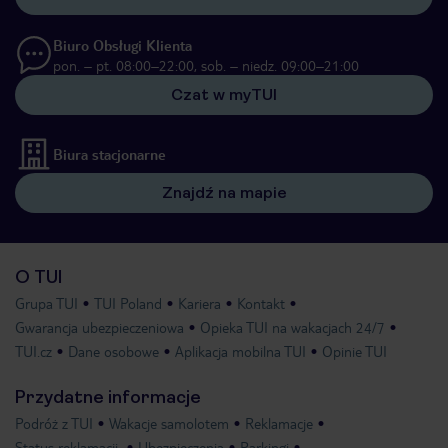
Biuro Obsługi Klienta
pon. – pt. 08:00–22:00, sob. – niedz. 09:00–21:00
Czat w myTUI
Biura stacjonarne
Znajdź na mapie
O TUI
Grupa TUI
TUI Poland
Kariera
Kontakt
Gwarancja ubezpieczeniowa
Opieka TUI na wakacjach 24/7
TUI.cz
Dane osobowe
Aplikacja mobilna TUI
Opinie TUI
Przydatne informacje
Podróż z TUI
Wakacje samolotem
Reklamacje
Status reklamacji
Ubezpieczenia
Parkingi