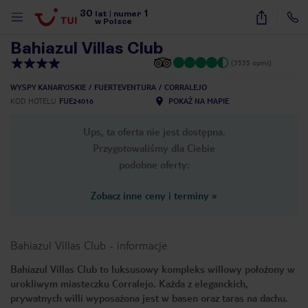
30
1
1
/
16
lat
|
numer
w Polsce
Bahiazul Villas Club
(3535 opinii)
WYSPY KANARYJSKIE
FUERTEVENTURA
CORRALEJO
KOD HOTELU
FUE24016
POKAŻ NA MAPIE
Ups, ta oferta nie jest dostępna.
Przygotowaliśmy dla Ciebie
podobne oferty:
Zobacz inne ceny i terminy
»
Bahiazul Villas Club
-
informacje
Bahiazul Villas Club to luksusowy kompleks willowy położony w
urokliwym miasteczku Corralejo. Każda z eleganckich,
nute
prywatnych willi wyposażona jest w basen oraz taras na dachu.