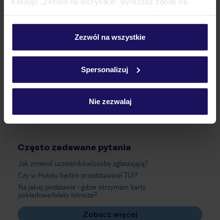
Klikając „Zezwól na wszystkie” wyrażasz zgodę na
umieszczenie wszystkich plików cookie. Możesz jednak
personalizować swój wybór wchodząc w zakładkę
Wyżywienie
„Szczegóły”
Zezwól na wszystkie
Szczegółowe informacje o plikach cookie znajdziesz
w
polityce plików cookies
oraz
polityce prywatności
.
Atrakcje
Spersonalizuj
Nie zezwalaj
Ważne informacje
Często zadawane pytania
Jak zmienić uczestników/osobę zgłaszającą?
Czy w Hotelu będzie przedstawiciel TUI?
Na jakiej podstawie i gdzie otrzymam karty
pokładowe/bilety lotnicze?
Zobacz więcej