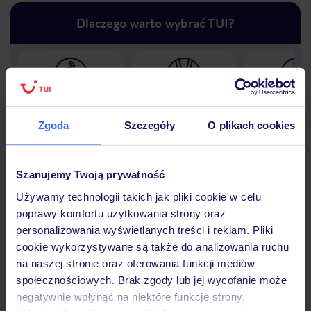
Dlaczego warto wybrać TUI?
Lider niskich cen
Największe biuro
30 lat w P
podróży w Polsce
Zgoda
Szczegóły
O plikach cookies
Szanujemy Twoją prywatność
Używamy technologii takich jak pliki cookie w celu
Hotel
poprawy komfortu użytkowania strony oraz
personalizowania wyświetlanych treści i reklam. Pliki
cookie wykorzystywane są także do analizowania ruchu
Opinie
na naszej stronie oraz oferowania funkcji mediów
społecznościowych. Brak zgody lub jej wycofanie może
negatywnie wpłynąć na niektóre funkcje strony.
Pokoje