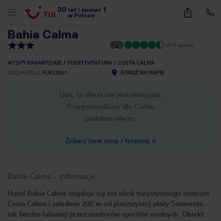
30
1
1
/
26
lat
|
numer
w Polsce
Bahia Calma
(323 opinie)
WYSPY KANARYJSKIE
FUERTEVENTURA
COSTA CALMA
KOD HOTELU
FUE22061
POKAŻ NA MAPIE
Ups, ta oferta nie jest dostępna.
Przygotowaliśmy dla Ciebie
podobne oferty:
Zobacz inne ceny i terminy
»
Bahia Calma
-
informacje
Hotel Bahia Calma znajduje się tuż obok turystycznego centrum
Costa Calma i zaledwie 200 m od piaszczystej plaży Sotavento -
nute
tak bardzo lubianej przez amatorów sportów wodnych. Obiekt