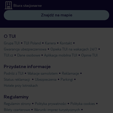
Biura stacjonarne
Znajdź na mapie
O TUI
Grupa TUI
TUI Poland
Kariera
Kontakt
Gwarancja ubezpieczeniowa
Opieka TUI na wakacjach 24/7
TUI.cz
Dane osobowe
Aplikacja mobilna TUI
Opinie TUI
Przydatne informacje
Podróż z TUI
Wakacje samolotem
Reklamacje
Status reklamacji
Ubezpieczenia
Parkingi
Hotele przy lotniskach
Regulaminy
Regulamin strony
Polityka prywatności
Polityka cookies
Bilety czarterowe
Warunki imprez turystycznych