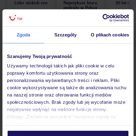
Lider niskich cen
Największe biuro
30 lat w P
podróży w Polsce
Zgoda
Szczegóły
O plikach cookies
Hotel
Szanujemy Twoją prywatność
Używamy technologii takich jak pliki cookie w celu
Opinie
poprawy komfortu użytkowania strony oraz
personalizowania wyświetlanych treści i reklam. Pliki
cookie wykorzystywane są także do analizowania ruchu
Pokoje
na naszej stronie oraz oferowania funkcji mediów
społecznościowych. Brak zgody lub jej wycofanie może
negatywnie wpłynąć na niektóre funkcje strony.
Wyżywienie
Klikając „Zezwól na wszystkie” wyrażasz zgodę na
umieszczenie wszystkich plików cookie. Możesz jednak
personalizować swój wybór wchodząc w zakładkę