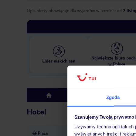
Opis oferty obowiązuje dla wyjazdów w terminie
od
2 list
Największe biuro podr
Lider niskich cen
w Polsce
Hotel
top
Zgoda
Hotel
Szanujemy Twoją prywatno
Używamy technologii takich 
Plaża
100 m od piaszczystej plaży
wyświetlanych treści i rekla