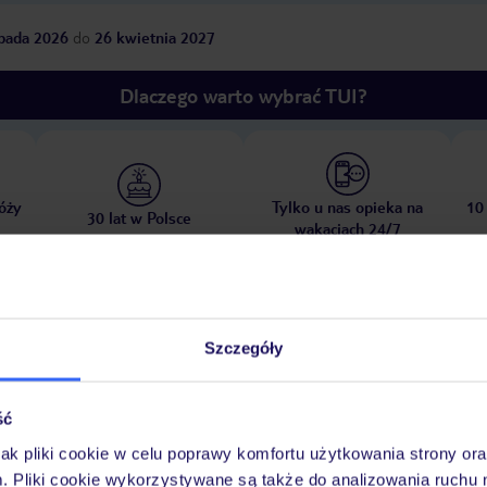
opada 2026
do
26 kwietnia 2027
Dlaczego warto wybrać TUI?
óży
Tylko u nas opieka na
10
30 lat w Polsce
wakacjach 24/7
Pokoje
Wyżywienie
Atrakcje
Ważne i
Szczegóły
ść
jak pliki cookie w celu poprawy komfortu użytkowania strony or
piaszczysta
m. Pliki cookie wykorzystywane są także do analizowania ruchu 