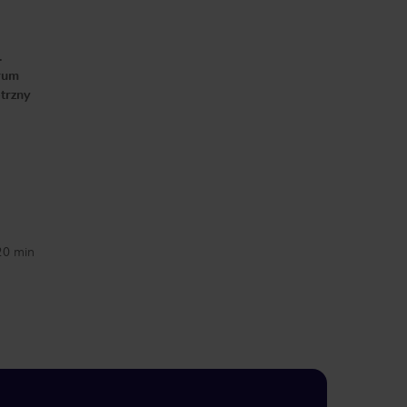
.
trum
ętrzny
 20 min