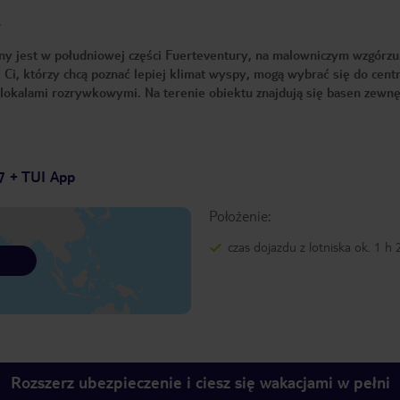
e
y jest w południowej części Fuerteventury, na malowniczym wzgórzu
. Ci, którzy chcą poznać lepiej klimat wyspy, mogą wybrać się do cen
i lokalami rozrywkowymi. Na terenie obiektu znajdują się basen zewn
7 + TUI App
Położenie:
czas dojazdu z lotniska ok. 1 h
Rozszerz ubezpieczenie i ciesz się wakacjami w pełni