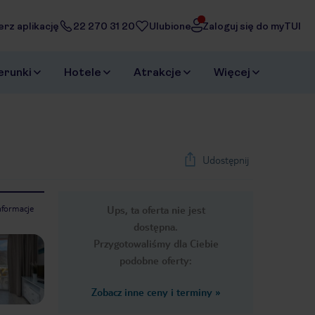
erz aplikację
22 270 31 20
Ulubione
Zaloguj się do myTUI
erunki
Hotele
Atrakcje
Więcej
Udostępnij
nformacje
Ups, ta oferta nie jest
1
/
8
dostępna.
Next slide
Przygotowaliśmy dla Ciebie
podobne oferty:
Zobacz inne ceny i terminy
»