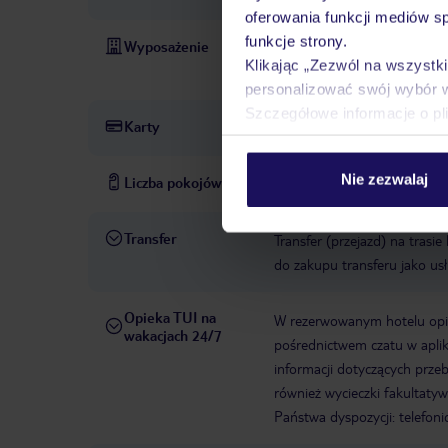
oferowania funkcji mediów s
funkcje strony.
Wyposażenie
recepcja: codziennie 13:30 -
Klikając „Zezwól na wszystk
bezpłatnie
ręczniki: za kau
personalizować swój wybór 
Szczegółowe informacje o pl
Karty
VISA, MasterCard, Maestro
Nie zezwalaj
Liczba pokojów
17
Transfer
Transfer (przejazd) na trasi
do zakupu transferu jako us
Opieka TUI na
W rezerwowanym hotelu opiek
wakacjach 24/7
pośrednictwem czatu w aplik
informacji dotyczących prze
również wycieczki fakultaty
Państwa dyspozycji: telefon