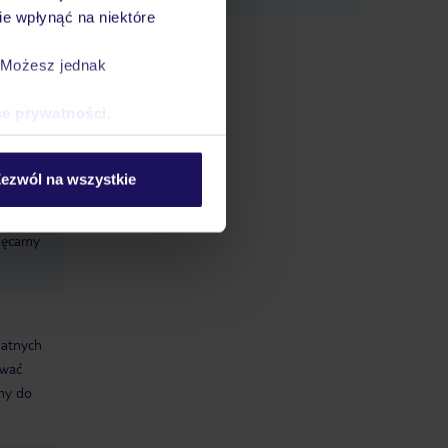
e wpłynąć na niektóre
. Możesz jednak
ce prywatności
.
ezwól na wszystkie
chęcamy
datnych
ować
śmy do