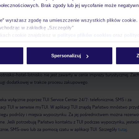
połecznościowych. Brak zgody lub jej wycofanie może negatywni
 15:30
taras słoneczny
basen: odkryty, leżaki: bezpłatnie, parasole:
ie” wyrażasz zgodę na umieszczenie wszystkich plików cookie
cją, gotówka
Wi-Fi, w recepcji/lobby: bezpłatnie
wchodząc w zakładkę „Szczegóły”
ikach cookie znajdziesz w
polityce plików cookies
oraz
polity
Spersonalizuj
Z
e lotnisko-hotel-lotnisko nie jest zawarty w cenie imprezy turystycznej. Za
ługi dodatkowej w trakcie procesu zakupowego.
a wyłącznie poprzez TUI Service Center 24/7: telefonicznie, SMS i za
acji TUI w serwisie myTUI. W aplikacji TUI znajdą Państwo mnóstwo przy
biegu podróży i miejsca wypoczynku. Za jej pośrednictwem można rezerw
wne. Jeśli potrzebują Państwo kontaktu z TUI podczas wypoczynku, jeste
icznie, SMS-owo lub za pomocą czatu w aplikacji TUI. Szczegóły
tutaj
.