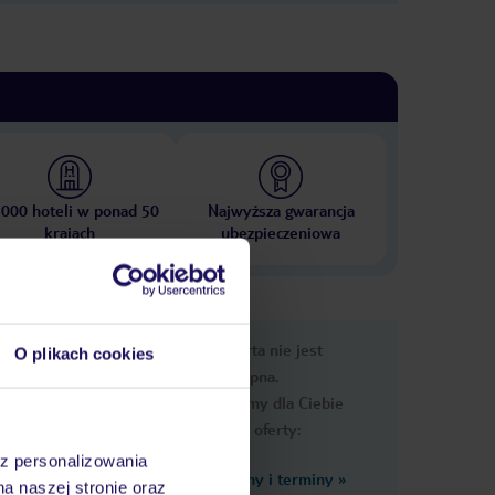
 000 hoteli w ponad 50
Najwyższa gwarancja
krajach
ubezpieczeniowa
nformacje
Ups, ta oferta nie jest
O plikach cookies
dostępna.
Przygotowaliśmy dla Ciebie
podobne oferty:
az personalizowania
Zobacz inne ceny i terminy
»
na naszej stronie oraz