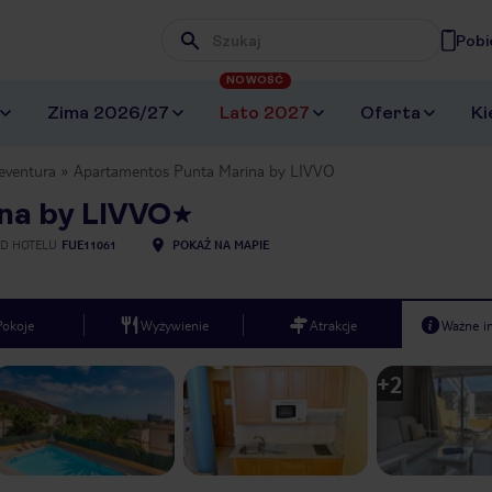
Pobi
Wpisz frazę, której szukasz
NOWOŚĆ
Zima 2026/27
Lato 2027
Oferta
Ki
eventura
Apartamentos Punta Marina by LIVVO
na by LIVVO
D HOTELU
FUE11061
POKAŻ NA MAPIE
Pokoje
Wyżywienie
Atrakcje
Ważne i
+
2