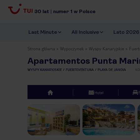
30
lat
|
numer
1
w Polsce
Last Minute
All Inclusive
Lato 2026
Strona główna
Wypoczynek
Wyspy Kanaryjskie
Fuert
Apartamentos Punta Mari
WYSPY KANARYJSKIE
FUERTEVENTURA
PLAYA DE JANDIA
KO
Hotel
top
Previous slide