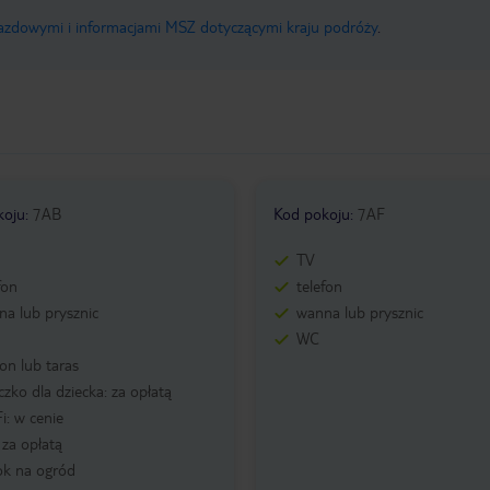
jazdowymi i informacjami MSZ dotyczącymi kraju podróży
.
koju
:
7AB
Kod pokoju
:
7AF
TV
fon
telefon
a lub prysznic
wanna lub prysznic
WC
on lub taras
czko dla dziecka: za opłatą
i: w cenie
: za opłatą
ok na ogród