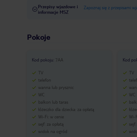
Przepisy wjazdowe i
Zapoznaj się z przepisami w
informacje MSZ
Pokoje
Kod pokoju
:
7AA
Kod po
TV
TV
telefon
tele
wanna lub prysznic
wann
WC
WC
balkon lub taras
balk
łóżeczko dla dziecka: za opłatą
łóże
Wi-Fi: w cenie
Wi-F
sejf: za opłatą
sejf
widok na ogród
wid