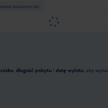
LENDARZ NAJNIŻSZYCH CEN
tnisko
,
długość pobytu
i
datę wylotu
, aby wyświe