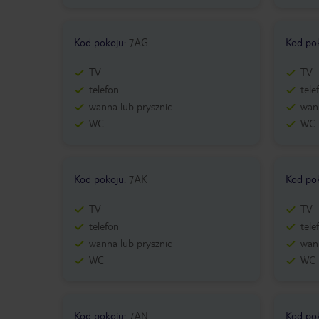
Kod pokoju
:
7AG
Kod po
TV
TV
telefon
tele
wanna lub prysznic
wann
WC
WC
Kod pokoju
:
7AK
Kod po
TV
TV
telefon
tele
wanna lub prysznic
wann
WC
WC
Kod pokoju
:
7AN
Kod po