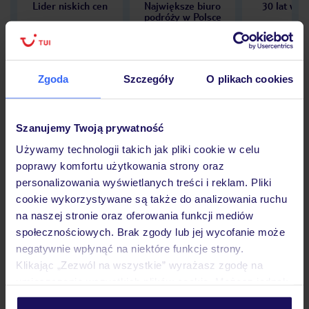
Lider niskich cen
Największe biuro
30 lat w P
podróży w Polsce
Zgoda
Szczegóły
O plikach cookies
Hotel
Szanujemy Twoją prywatność
Używamy technologii takich jak pliki cookie w celu
Opinie
poprawy komfortu użytkowania strony oraz
personalizowania wyświetlanych treści i reklam. Pliki
cookie wykorzystywane są także do analizowania ruchu
Pokoje
na naszej stronie oraz oferowania funkcji mediów
społecznościowych. Brak zgody lub jej wycofanie może
negatywnie wpłynąć na niektóre funkcje strony.
Wyżywienie
Klikając „Zezwól na wszystkie” wyrażasz zgodę na
umieszczenie wszystkich plików cookie. Możesz jednak
personalizować swój wybór wchodząc w zakładkę