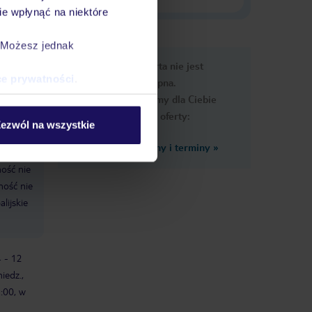
e wpłynąć na niektóre
. Możesz jednak
e
Ups, ta oferta nie jest
macje
ce prywatności
.
dostępna.
Przygotowaliśmy dla Ciebie
podobne oferty:
ezwól na wszystkie
Zobacz inne ceny i terminy
»
ność nie
ność nie
alijskie
4 - 12
iedz.,
1:00, w