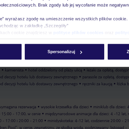
połecznościowych. Brak zgody lub jej wycofanie może negatywni
ie” wyrażasz zgodę na umieszczenie wszystkich plików cookie
Ważn
wchodząc w zakładkę „Szczegóły”
Pokoje
Wyżywienie
Atrakcje
infor
ikach cookie znajdziesz w
polityce plików cookies
oraz
polity
Spersonalizuj
Z
y; do najpiękniejszych plaż przy wydmach ok. 1
a
kamienista
hotel oddzielony od plaży ulicą
leżaki za opłatą, dostęp
od decyzji hotelu lub dostawcy zewnętrznego
parasole za opłatą, dostęp
od decyzji hotelu lub dostawcy zewnętrznego
ręczniki za kaucją
łóżka b
, wymagana rezerwacja
wysokie krzesełka dla dzieci
miniklub dla dzieci: 
i 15:00 - 17:00, w cenie
międzynarodowe animacje dla dzieci: 4 -12 lat, n
0 - 17:00 i 20:00 - 21:00
minidyskoteka: 4-12 lat, codziennie 20:00 - 2
ldren Pool“: w cenie, zewnętrzny, ze słodką wodą, podgrzewany: listopad -