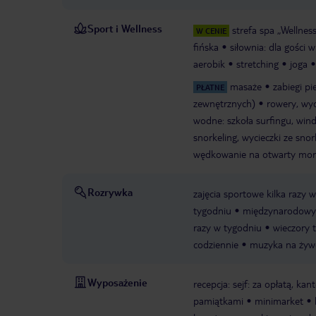
Sport i Wellness
strefa spa „Wellnes
W CENIE
fińska
siłownia: dla gości 
aerobik
stretching
joga
masaże
zabiegi p
PŁATNE
zewnętrznych)
rowery, wyc
wodne: szkoła surfingu, wind
snorkeling, wycieczki ze sno
wędkowanie na otwarty morz
Rozrywka
zajęcia sportowe kilka razy 
tygodniu
międzynarodowy 
razy w tygodniu
wieczory 
codziennie
muzyka na żyw
Wyposażenie
recepcja: sejf: za opłatą, kan
pamiątkami
minimarket