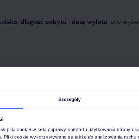
tnisko
,
długość pobytu
i
datę wylotu
, aby wyświe
opada 2026
do
26 kwietnia 2027
Dlaczego warto wybrać TUI?
Szczegóły
ść
óży
Tylko u nas opieka na
10
jak pliki cookie w celu poprawy komfortu użytkowania strony or
30 lat w Polsce
wakacjach 24/7
m. Pliki cookie wykorzystywane są także do analizowania ruchu 