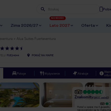
Pobi
Wpisz frazę, której szukasz
NOWOŚĆ
Zima 2026/27
Lato 2027
Oferta
Ki
eventura
Alua Suites Fuerteventura
TELU
FUE24044
POKAŻ NA MAPIE
Ważn
Pokoje
Wyżywienie
Atrakcje
infor
+
44
Znakomity
(
8937
opinii
)
Wyjątkowy
Hotel w opisie ma 4 gwiazdki,
Polecam hotel w 100% Jesteśmy z
rzeczywistości są to maksymal
mężem bardzo zadowoleni z pobytu.