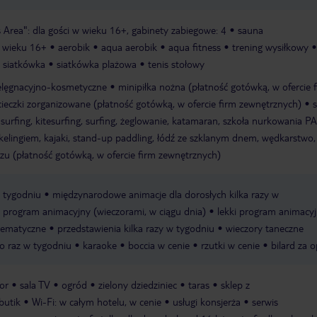
s Area": dla gości w wieku 16+, gabinety zabiegowe: 4
sauna
w wieku 16+
aerobik
aqua aerobik
aqua fitness
trening wysiłkowy
siatkówka
siatkówka plażowa
tenis stołowy
ielęgnacyjno-kosmetyczne
minipiłka nożna (płatność gotówką, w ofercie 
ieczki zorganizowane (płatność gotówką, w ofercie firm zewnętrznych)
surfing, kitesurfing, surfing, żeglowanie, katamaran, szkoła nurkowania PA
rkelingiem, kajaki, stand-up paddling, łódź ze szklanym dnem, wędkarstwo,
u (płatność gotówką, w ofercie firm zewnętrznych)
w tygodniu
międzynarodowe animacje dla dorosłych kilka razy w
program animacyjny (wieczorami, w ciągu dnia)
lekki program animacyj
tematyczne
przedstawienia kilka razy w tygodniu
wieczory taneczne
o raz w tygodniu
karaoke
boccia w cenie
rzutki w cenie
bilard za o
tor
sala TV
ogród
zielony dziedziniec
taras
sklep z
butik
Wi-Fi: w całym hotelu, w cenie
usługi konsjerża
serwis