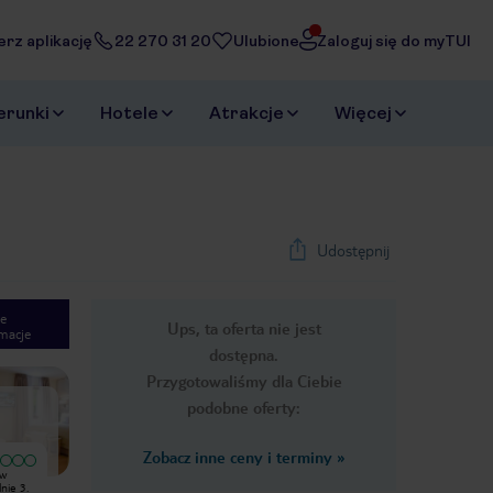
erz aplikację
22 270 31 20
Ulubione
Zaloguj się do myTUI
erunki
Hotele
Atrakcje
Więcej
Udostępnij
e
Ups, ta oferta nie jest
macje
1
/
50
dostępna.
Next slide
Przygotowaliśmy dla Ciebie
podobne oferty:
Zobacz inne ceny i terminy
»
Bardzo dobry
Wyjątkowy
 w
Hotel spełniał wymagania naszego 2
Bardzo dobry i czysty hotel. Byliśmy
nie 3.
tygodniowego pobytu. Pokoje może
zakwaterowani w strefie MyFamily