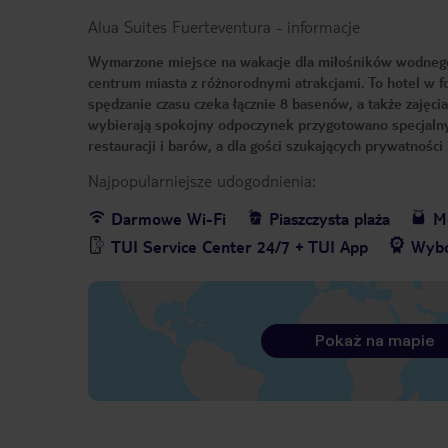
Alua Suites Fuerteventura
-
informacje
Wymarzone miejsce na wakacje dla miłośników wodnego s
centrum miasta z różnorodnymi atrakcjami. To hotel w f
spędzanie czasu czeka łącznie 8 basenów, a także zajęci
wybierają spokojny odpoczynek przygotowano specjalny 
restauracji i barów, a dla gości szukających prywatnośc
Najpopularniejsze udogodnienia:
Darmowe Wi-Fi
Piaszczysta plaża
Me
TUI Service Center 24/7 + TUI App
Wybó
Pokaż na mapie