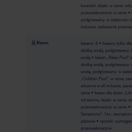
kwiecień, leżaki: w cenie, wli
przeciwsłoneczne: w cenie
podgrzewany: w zależności od 
inclusive, zadaszenie przeciw
Basen
baseny: 8
baseny tylko dla
słodką wodą, podgrzewany, łó
wodą
basen „Relax Pool" 
słodką wodą, podgrzewany: 
wodą, podgrzewany: w zależ
„Children Pool“: w cenie, ze
wliczone w all inclusive, par
cenie
basen dla dzieci „Lit
od sezonu, leżaki: w cenie, wl
przeciwsłoneczne: w cenie
Sensations": 16+, zewnętrzne
plażowe
ręczniki: wymagan
przeciwsłoneczne