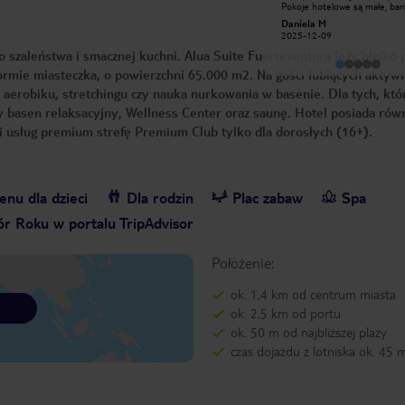
Pokoje hotelowe są małe, bar
Hotel spełnił nasze oczekiwania
wilgotne i wszedzie przebija si
zarówno w kwestii lokalizacji , jak i
Daniela M
Magdalena S
Jedzenie jest poprawne. Śniad
swojej oferty. Obsługa hotelu bardzo
2025-12-09
2025-02-02
kolację w opcji all są ok, nato
miła i pomocna, czystość również na
lunche wyglądały tak, że po p
zaleństwa i smacznej kuchni. Alua Suite Fuerteventura leży blisko p
najwyższym poziomie, Na pochwałę
dniach chodziliśmy do pobliski
zasługuje również strefa kulinarna .
knajpki coś zjeść, bo to co by
ormie miasteczka, o powierzchni 65.000 m2. Na gości lubiących aktyw
Ogromny wybór posiłków, wszystko
hotelu się nie nadawało. W op
świeże i bardzo smaczne. Myślę że
a aerobiku, stretchingu czy nauka nurkowania w basenie. Dla tych, któ
plaża 100m, to jest żart TUI. 
nie będzie to mój jedyny pobyt w
jest przepiękna, najpiękniejsza
tym miejscu.
basen relaksacyjny, Wellness Center oraz saunę. Hotel posiada równ
widzieliśmy, ale 20 min space
od hotelu. W grudniu idzie si
i i usług premium strefę Premium Club tylko dla dorosłych (16+).
miło. W upale może być ciężk
Ogólnie, cena do jakości to po
No i dzień bez karalucha, dni
straconym. Nie polecamy bar
nu dla dzieci
Dla rodzin
Plac zabaw
Spa
r Roku w portalu TripAdvisor
Położenie:
ok. 1,4 km od centrum miasta
ok. 2,5 km od portu
ok. 50 m od najbliższej plaży
czas dojazdu z lotniska ok. 45 