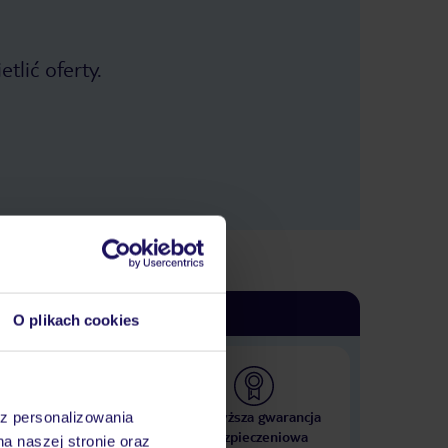
tlić oferty.
O plikach cookies
 000 hoteli w ponad 50
Najwyższa gwarancja
az personalizowania
krajach
ubezpieczeniowa
na naszej stronie oraz