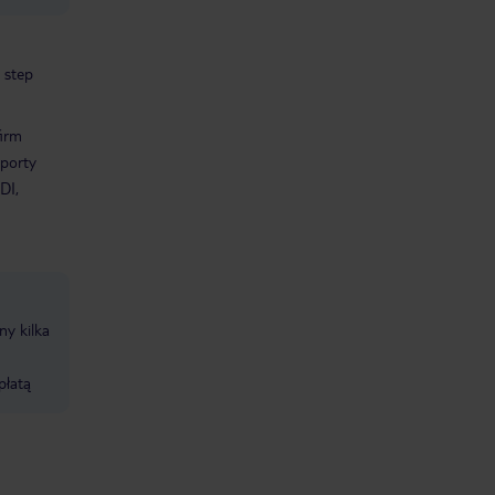
step
firm
sporty
DI,
ny kilka
płatą