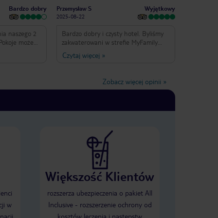
Bardzo dobry
Wyjątkowy
Przemysław S
2025-08-22
nia naszego 2
Bardzo dobry i czysty hotel. Byliśmy
Pokoje może
zakwaterowani w strefie MyFamily
pełni
Club - cisza i spokój. Bardzo miłe
Czytaj więcej
»
yposażone.
powitanie (wino i napoje w pokoju).
, basen w
Jedzenie bardzo smaczne. Jedyny
 tarasu co
minus to nastawienie żywieniowe na
Zobacz więcej opinii
»
arówno
brytyjczyków. Zbyt mało lokalnych
rdzo spokojne
potraw w menu. Restauracje
 miasta. Hotel
MyFavorite Club miały codziennie
ń do
inne menu także było co wybierać.
enisa,
Bar przy basenie MyFavorite Club
o padla lub
także oferuje dużo napojów oraz w
już
określonych godzinach smaczne i
odziękowania
ciekawe przekąski. Bardzo miło
łudze hotelowej
spędzone wakacje.
sze pomocni i
Większość Klientów
ienci
rozszerza ubezpieczenia o pakiet All
ji w
Inclusive - rozszerzenie ochrony od
nacji
kosztów leczenia i następstw