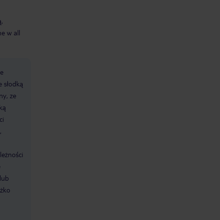
ą,
e w all
ze
e słodką
ny, ze
ką
ci
,
leżności
e
lub
óżko