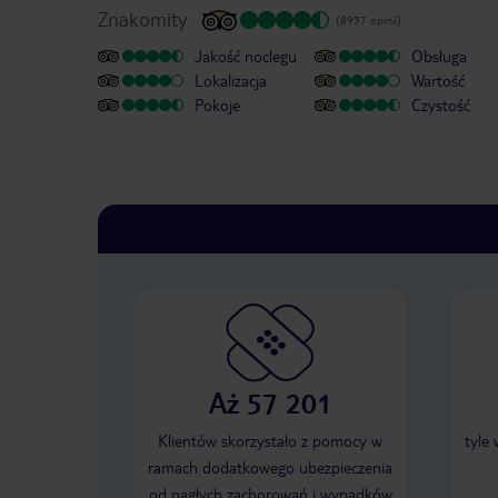
Znakomity
(8937 opinii)
Jakość noclegu
Obsługa
Lokalizacja
Wartość
Pokoje
Czystość
Aż 57 201
Klientów skorzystało z pomocy w
tyle
ramach dodatkowego ubezpieczenia
od nagłych zachorowań i wypadków