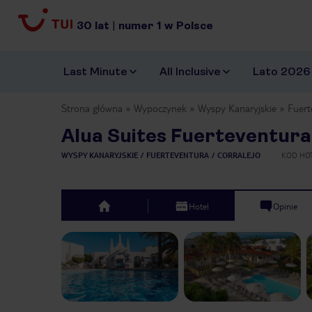
30
lat
|
numer
1
w Polsce
Last Minute
All Inclusive
Lato 2026
Strona główna
Wypoczynek
Wyspy Kanaryjskie
Fuert
Alua Suites Fuerteventura
WYSPY KANARYJSKIE
FUERTEVENTURA
CORRALEJO
KOD HO
Hotel
Opinie
top
Previous slide