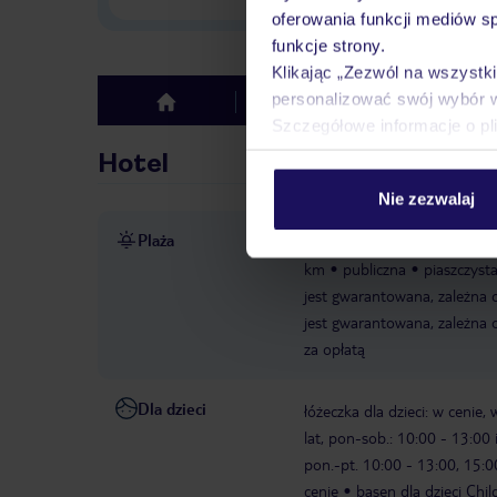
oferowania funkcji mediów s
funkcje strony.
Klikając „Zezwól na wszystk
personalizować swój wybór 
Hotel
Opinie
top
Szczegółowe informacje o pl
Hotel
Nie zezwalaj
Plaża
ok. 50 m od najbliższej plaż
km
publiczna
piaszczyst
jest gwarantowana, zależna 
jest gwarantowana, zależna 
za opłatą
Dla dzieci
łóżeczka dla dzieci: w cenie
lat, pon-sob.: 10:00 - 13:00 
pon.-pt. 10:00 - 13:00, 15:0
cenie
basen dla dzieci Chi