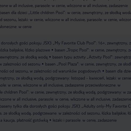
czone w all inclusive, parasole: w cenie, wliczone w all inclusive, zadaszenie
basen dla dzieci „Little children Pool“: w cenie, zewnętrzny, ze słodką wod
sezonu, leżaki: w cenie, wliczone w all inclusive, parasole: w cenie, wliczon
słoneczne: w cenie
 dorosłych gości pokoju JSX3 „My Favorite Club Pool": 16+, zewnętrzny, 
żka balijskie, łóżko plażowe
basen „Tropic Pool": w cenie, zewnętrzny, z
zewnętrzny, ze słodką wodą
basen typu activity „Activity Pool": zewnętrz
w zależności od sezonu
basen „Pool Plaza": w cenie, zewnętrzny, ze słod
ności od sezonu, w zależności od warunków pogodowych
basen dla dzie
wnętrzny, ze słodką wodą, podgrzewany: listopad - kwiecień, leżaki: w cenie
asole: w cenie, wliczone w all inclusive, zadaszenie przeciwsłoneczne: w
tle children Pool“: w cenie, zewnętrzny, ze słodką wodą, podgrzewany: w za
iczone w all inclusive, parasole: w cenie, wliczone w all inclusive, zadaszeni
baseny tylko dla dorosłych gości pokoju JSX3 „Adulty only-My Favorite C
, ze słodką wodą, podgrzewane: w zależności od sezonu, łóżka balijskie, ł
a kaucja, płatność gotówką
leżaki i parasole: w cenie, zadaszenie