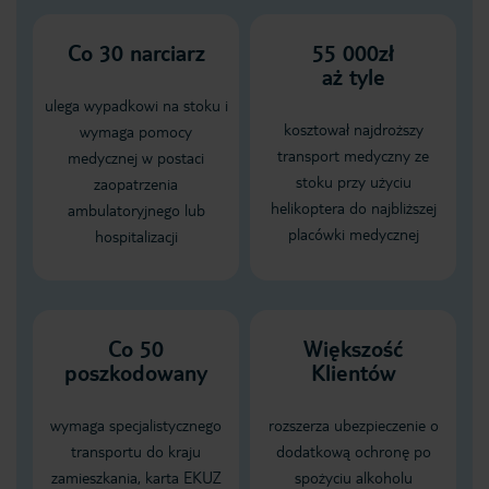
Co
30
narciarz
55 000zł
aż tyle
ulega wypadkowi na stoku i
kosztował najdroższy
wymaga pomocy
transport medyczny ze
medycznej w postaci
stoku przy użyciu
zaopatrzenia
helikoptera do najbliższej
ambulatoryjnego lub
placówki medycznej
hospitalizacji
Co 50
Większość
poszkodowany
Klientów
wymaga specjalistycznego
rozszerza ubezpieczenie o
transportu do kraju
dodatkową ochronę po
zamieszkania, karta EKUZ
spożyciu alkoholu