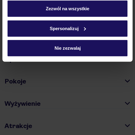
personalizować swój wybór wchodząc w zakładkę
„Szczegóły”
Zezwól na wszystkie
Szczegółowe informacje o plikach cookie znajdziesz
w
polityce plików cookies
oraz
polityce prywatności
.
Spersonalizuj
Hotel
Nie zezwalaj
Opinie
Pokoje
Wyżywienie
Atrakcje