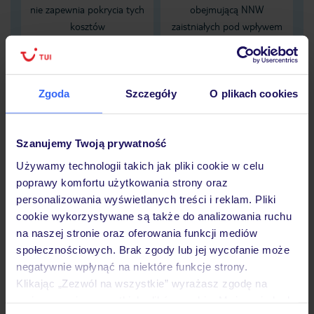
nie zapewnia pokrycia tych
obejmującą NNW
kosztów
zaistniałych pod wpływem
alkoholu
Dane Mondial Assistance
Zgoda
Szczegóły
O plikach cookies
Sprawdź szczegóły
wariantów ochrony »
Szanujemy Twoją prywatność
Używamy technologii takich jak pliki cookie w celu
poprawy komfortu użytkowania strony oraz
personalizowania wyświetlanych treści i reklam. Pliki
cookie wykorzystywane są także do analizowania ruchu
Dlaczego warto wybrać TUI?
na naszej stronie oraz oferowania funkcji mediów
społecznościowych. Brak zgody lub jej wycofanie może
negatywnie wpłynąć na niektóre funkcje strony.
Klikając „Zezwól na wszystkie” wyrażasz zgodę na
Lider niskich cen
Największe biuro
30 lat w P
umieszczenie wszystkich plików cookie. Możesz jednak
podróży w Polsce