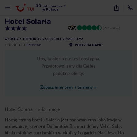
30
1
1
/
23
lat
|
numer
w Polsce
Hotel Solaria
(784 opinie)
WŁOCHY
TRENTINO
VAL DI SOLE
MARILLEVA
KOD HOTELU
BZO00201
POKAŻ NA MAPIE
Ups, ta oferta nie jest dostępna.
Przygotowaliśmy dla Ciebie
podobne oferty:
Zobacz inne ceny i terminy
»
Hotel Solaria
-
informacje
Mocną stroną hotelu Solaria jest panoramiczna lokalizacja w
malowniczej scenerii Dolomitów Brenta i doliny Val di Sole,
nute
blisko stoków narciarskich w okolicy Folgarida-Marilleva. Do