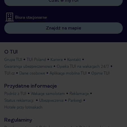
Czat w myTUI
Biura stacjonarne
Znajdź na mapie
O TUI
Grupa TUI
TUI Poland
Kariera
Kontakt
Gwarancja ubezpieczeniowa
Opieka TUI na wakacjach 24/7
TUI.cz
Dane osobowe
Aplikacja mobilna TUI
Opinie TUI
Przydatne informacje
Podróż z TUI
Wakacje samolotem
Reklamacje
Status reklamacji
Ubezpieczenia
Parkingi
Hotele przy lotniskach
Regulaminy