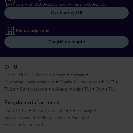
pon. – pt. 08:00–22:00, sob. – niedz. 09:00–21:00
Czat w myTUI
Biura stacjonarne
Znajdź na mapie
O TUI
Grupa TUI
TUI Poland
Kariera
Kontakt
Gwarancja ubezpieczeniowa
Opieka TUI na wakacjach 24/7
TUI.cz
Dane osobowe
Aplikacja mobilna TUI
Opinie TUI
Przydatne informacje
Podróż z TUI
Wakacje samolotem
Reklamacje
Status reklamacji
Ubezpieczenia
Parkingi
Hotele przy lotniskach