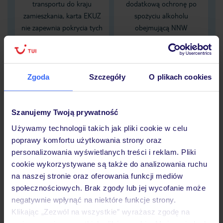
transportu do kraju
dodatkową ochronę po
zamieszkania, karta EKUZ
spożyciu alkoholu
nie zapewnia pokrycia tych
obejmującą NNW
kosztów
zaistniałych pod wpływem
alkoholu
Zgoda
Szczegóły
O plikach cookies
Dane Mondial Assistance
Sprawdź szczegóły
Szanujemy Twoją prywatność
wariantów ochrony »
Używamy technologii takich jak pliki cookie w celu
poprawy komfortu użytkowania strony oraz
personalizowania wyświetlanych treści i reklam. Pliki
cookie wykorzystywane są także do analizowania ruchu
Dlaczego warto wybrać TUI?
na naszej stronie oraz oferowania funkcji mediów
społecznościowych. Brak zgody lub jej wycofanie może
negatywnie wpłynąć na niektóre funkcje strony.
Klikając „Zezwól na wszystkie” wyrażasz zgodę na