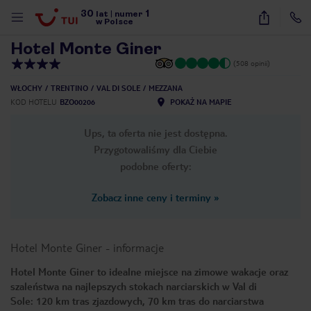
30
1
1
/
14
lat
|
numer
w Polsce
Hotel Monte Giner
(508 opinii)
WŁOCHY
TRENTINO
VAL DI SOLE
MEZZANA
KOD HOTELU
BZO00206
POKAŻ NA MAPIE
Ups, ta oferta nie jest dostępna.
Przygotowaliśmy dla Ciebie
podobne oferty:
Zobacz inne ceny i terminy
»
Hotel Monte Giner
-
informacje
Hotel Monte Giner to idealne miejsce na zimowe wakacje oraz
szaleństwa na najlepszych stokach narciarskich w Val di
nute
Sole: 120 km tras zjazdowych, 70 km tras do narciarstwa