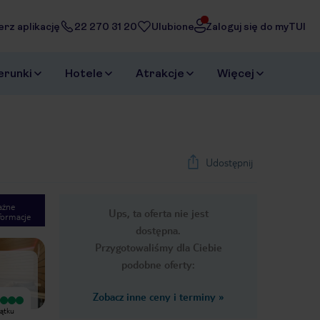
erz aplikację
22 270 31 20
Ulubione
Zaloguj się do myTUI
erunki
Hotele
Atrakcje
Więcej
Udostępnij
ażne
Ups, ta oferta nie jest
formacje
1
/
14
dostępna.
Next slide
Przygotowaliśmy dla Ciebie
podobne oferty:
Zobacz inne ceny i terminy
»
Wyjątkowy
Wyjątkowy
zątku
Krótko mówiąc bardzo dobra cena
Super miejscówka. Świetna kuchnia i
do jakości - the best. Hotel
do tego kelner pół Polak pół Włoch .