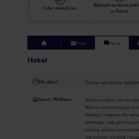
Największe biuro podr
Lider niskich cen
w Polsce
Hotel
Opinie
top
Hotel
Dla dzieci
Opieka nad dziećmi: bezpłat
Sport i Wellness
Aktywny relaks i zdrowe kąpi
Wanna z hydromasażem w stref
idealnym miejscem dla narcia
stołowego i salę gimnastyczn
turecką, salonem kosmetyczn
rozrywkowy, miniklub i muzy