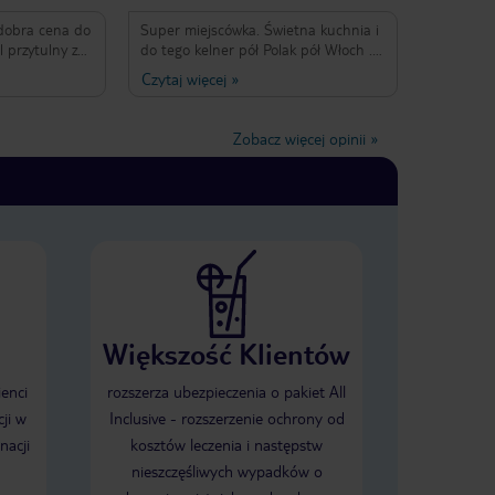
dobra cena do
Super miejscówka. Świetna kuchnia i
l przytulny z
do tego kelner pół Polak pół Włoch .
ciągów i
Skibus prosto z narciarni podwozi
Czytaj więcej
»
y skiroom,
pod wybrane kolejki. Bar czynny w
na rządanie
zasadzie do ostatniego gościa.
a - klasa. Nie
Świetne stoki na stronie Passo
Zobacz więcej opinii
»
.
Groste. Polecam
Większość Klientów
ienci
rozszerza ubezpieczenia o pakiet All
ji w
Inclusive - rozszerzenie ochrony od
nacji
kosztów leczenia i następstw
nieszczęśliwych wypadków o