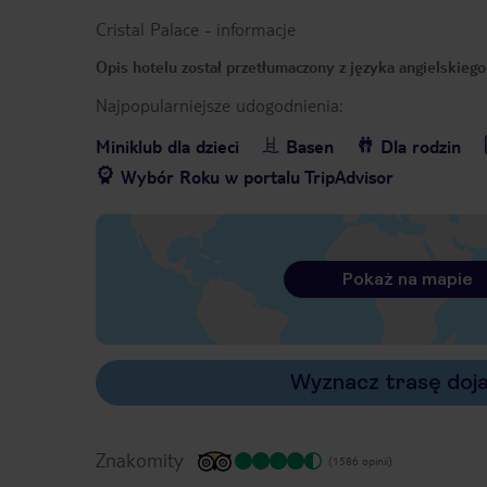
Cristal Palace
-
informacje
Opis hotelu został przetłumaczony z języka angielskieg
Najpopularniejsze udogodnienia:
Miniklub dla dzieci
Basen
Dla rodzin
Wybór Roku w portalu TripAdvisor
Pokaż na mapie
Wyznacz trasę doj
Znakomity
(1586 opinii)