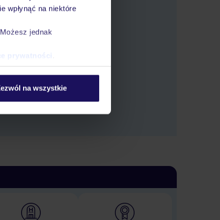
e wpłynąć na niektóre
. Możesz jednak
 oferty.
ce prywatności
.
ezwól na wszystkie