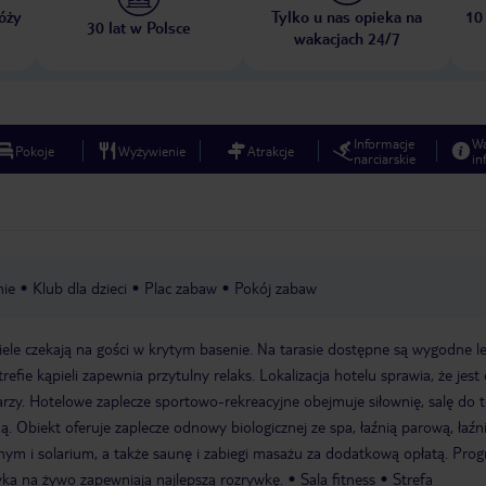
óży
Tylko u nas opieka na
10
30 lat w Polsce
wakacjach 24/7
Informacje
W
Pokoje
Wyżywienie
Atrakcje
narciarskie
in
nie
Klub dla dzieci
Plac zabaw
Pokój zabaw
ele czekają na gości w krytym basenie. Na tarasie dostępne są wygodne le
ie kąpieli zapewnia przytulny relaks. Lokalizacja hotelu sprawia, że jest
rzy. Hotelowe zaplecze sportowo-rekreacyjne obejmuje siłownię, salę do t
ą. Obiekt oferuje zaplecze odnowy biologicznej ze spa, łaźnią parową, łaźn
ym i solarium, a także saunę i zabiegi masażu za dodatkową opłatą. Pro
ka na żywo zapewniają najlepszą rozrywkę.
Sala fitness
Strefa