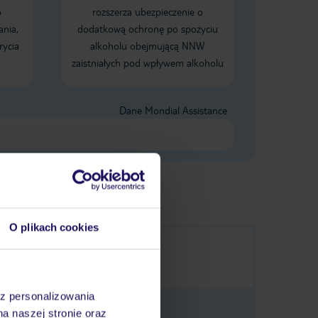
o
rozszerza ubezpieczenie o
ania,
dodatkową ochronę po spożyciu
rycia
alkoholu obejmującą NNW
zaistniałych pod wpływem alkoholu
Dane Mondial Assistance
O plikach cookies
az personalizowania
na naszej stronie oraz