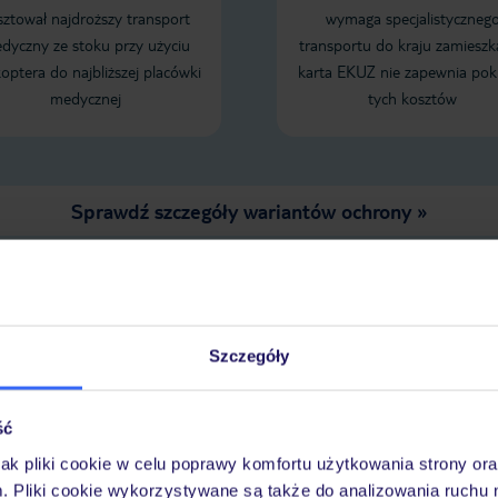
sztował najdroższy transport
wymaga specjalistyczneg
dyczny ze stoku przy użyciu
transportu do kraju zamieszk
koptera do najbliższej placówki
karta EKUZ nie zapewnia pok
medycznej
tych kosztów
Sprawdź szczegóły wariantów ochrony »
LENDARZ NAJNIŻSZYCH CEN
Szczegóły
ść
jak pliki cookie w celu poprawy komfortu użytkowania strony or
m. Pliki cookie wykorzystywane są także do analizowania ruchu 