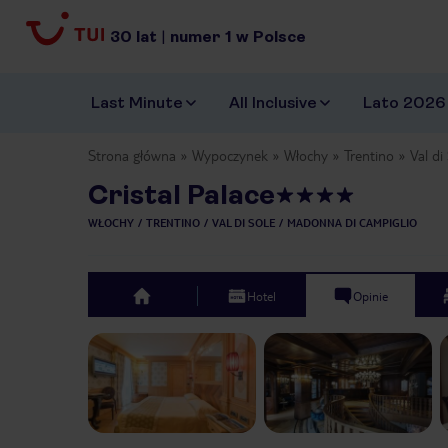
30
lat
|
numer
1
w Polsce
Last Minute
All Inclusive
Lato 2026
Strona główna
Wypoczynek
Włochy
Trentino
Val di
Cristal Palace
WŁOCHY
TRENTINO
VAL DI SOLE
MADONNA DI CAMPIGLIO
Hotel
Opinie
top
Previous slide