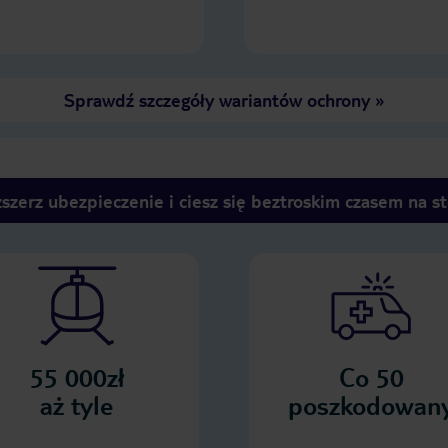
pięknie położony. Hotelowe busy
zawożą narciarzy pod wyciągi. Samo
miasteczko bardzo urokliwe. Polecam
z całego serca to miejsce na
klimatyczny wypad na narty.
Sprawdź szczegóły wariantów ochrony
»
szerz ubezpieczenie i ciesz się beztroskim czasem na s
55 000zł
Co 50
aż tyle
poszkodowan