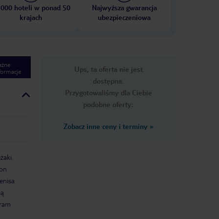
 000 hoteli w ponad 50
Najwyższa gwarancja
krajach
ubezpieczeniowa
ażne
Ups, ta oferta nie jest
formacje
dostępna.
Przygotowaliśmy dla Ciebie
podobne oferty:
Zobacz inne ceny i terminy
»
żaki.
 on
enisa
ią
gram