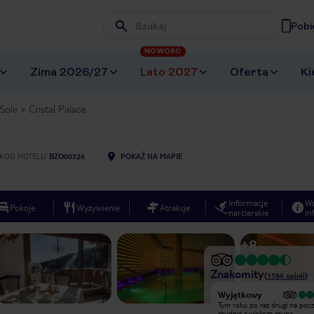
Pobi
Wpisz frazę, której szukasz
NOWOŚĆ
Zima 2026/27
Lato 2027
Oferta
Ki
 Sole
Cristal Palace
KOD HOTELU
BZO00326
POKAŻ NA MAPIE
Informacje
W
Pokoje
Wyżywienie
Atrakcje
narciarskie
in
+
8
Znakomity
(
1586
opinii
)
Wyjątkowy
Wyjątkowy
Doskonałe położenie ,blisko stoków
Tym roku po raz drugi na poc
narciarskich . Hotel oferuje też
grudnia z większą grupą