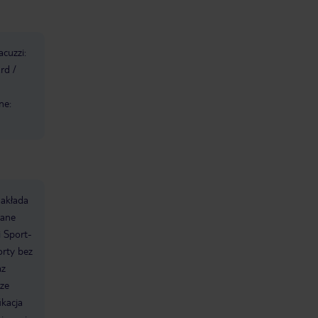
acuzzi:
rd /
ne:
nakłada
wane
i Sport-
orty bez
az
 ze
kacja