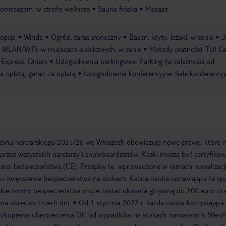
omasażem: w strefie wellness
Sauna fińska
Masaże
epcja
Winda
Ogród, taras słoneczny
Basen: kryty, leżaki: w cenie
J
: WLAN/WiFi, w miejscach publicznych: w cenie
Metody płatności: TUI Ca
Express, Diners
Udogodnienia parkingowe: Parking (w zależności od
a opłatą, garaż: za opłatą
Udogodnienia konferencyjne: Sale konferencyj
onu narciarskiego 2025/26 we Włoszech obowiązuje nowe prawo, które 
rzez wszystkich narciarzy i snowboardzistów. Kaski muszą być certyfiko
ami bezpieczeństwa (CE). Przepisy te, wprowadzone w ramach nowelizacj
u zwiększenie bezpieczeństwa na stokach. Każda osoba uprawiająca te sp
jskie normy bezpieczeństwa może zostać ukarana grzywną do 200 euro or
 na okres do trzech dni.
Od 1 stycznia 2022 r. każda osoba korzystająca
ykupienia ubezpieczenia OC od wypadków na stokach narciarskich. Weryfi