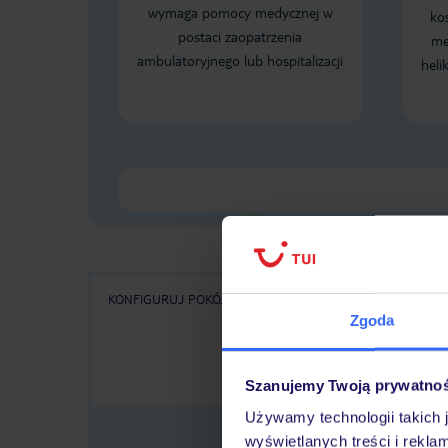
wymaga pomocy medycznej w
ko
postaci zaopatrzenia
me
ambulatoryjnego lub hospitalizacji
heli
KONFIGURUJ POKÓJ
WSZYSTKIE OFERTY
KA
Zgoda
Szanujemy Twoją prywatno
Używamy technologii takich 
wyświetlanych treści i rekla