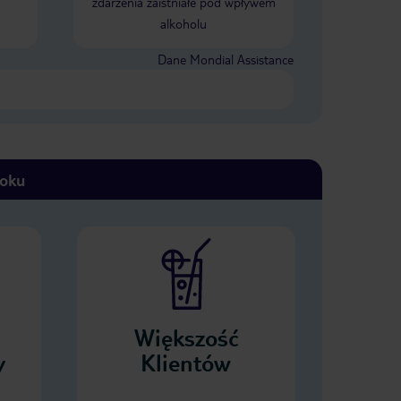
zdarzenia zaistniałe pod wpływem
alkoholu
Dane Mondial Assistance
toku
Większość
y
Klientów