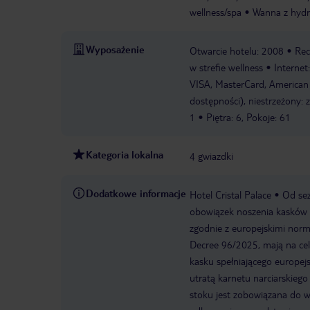
wellness/spa
Wanna z hydr
Wyposażenie
Otwarcie hotelu: 2008
Rec
w strefie wellness
Internet
VISA, MasterCard, American 
dostępności), niestrzeżony: z
1
Piętra: 6, Pokoje: 61
Kategoria lokalna
4 gwiazdki
Dodatkowe informacje
Hotel Cristal Palace
Od sez
obowiązek noszenia kasków p
zgodnie z europejskimi norm
Decree 96/2025, mają na cel
kasku spełniającego europe
utratą karnetu narciarskiego
stoku jest zobowiązana do w