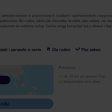
je zakwaterowanie w przestronnych studiach i apartamentach z wypos
ieniom dla rodzin, takim jak chociażby brodzik, plac zabaw, czy m
wyborem na rodzinny urlop. Goście mogą korzystać też z siłowni i ba
żaki i parasole w cenie
Dla rodzin
Plac zabaw
Położenie:
ok. 20 km od centrum Pizy
bezpośrednio przy plaży
azdu