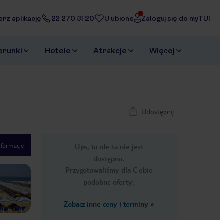
erz aplikację
22 270 31 20
Ulubione
Zaloguj się do myTUI
erunki
Hotele
Atrakcje
Więcej
Udostępnij
nformacje
Ups, ta oferta nie jest
1
/
9
dostępna.
Next slide
Przygotowaliśmy dla Ciebie
podobne oferty:
Zobacz inne ceny i terminy
»