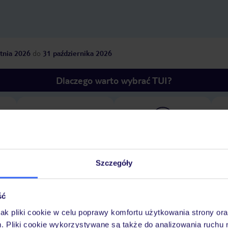
tnia 2026
do
31 października 2026
Dlaczego warto wybrać TUI?
óży
Tylko u nas opieka na
10
30 lat w Polsce
wakacjach 24/7
Szczegóły
Pokoje
Wyżywienie
Atrakcje
Ważne i
ść
jak pliki cookie w celu poprawy komfortu użytkowania strony or
m. Pliki cookie wykorzystywane są także do analizowania ruchu 