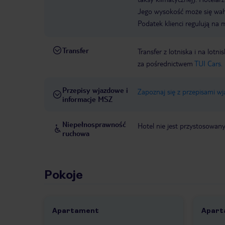
Jego wysokość może się waha
Podatek klienci regulują na 
Transfer
Transfer z lotniska i na l
za pośrednictwem
TUI Cars.
Przepisy wjazdowe i
Zapoznaj się z przepisami w
informacje MSZ
Niepełnosprawność
Hotel nie jest przystosowan
ruchowa
Pokoje
Apartament
Apart
1 /
3
1 /