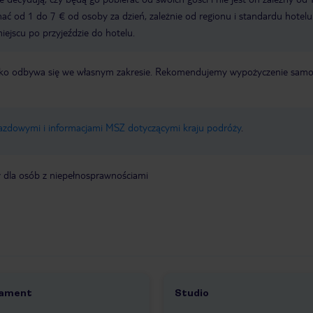
ć od 1 do 7 € od osoby za dzień, zależnie od regionu i standardu hotelu
miejscu po przyjeździe do hotelu.
otnisko odbywa się we własnym zakresie. Rekomendujemy wypożyczenie sa
jazdowymi i informacjami MSZ dotyczącymi kraju podróży
.
y dla osób z niepełnosprawnościami
ament
Studio
2
1 /
2