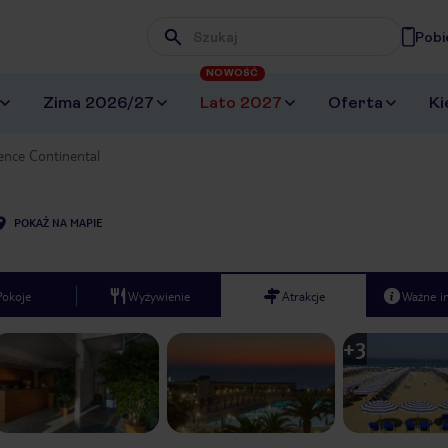
Pobi
Wpisz frazę, której szukasz
NOWOŚĆ
Zima 2026/27
Lato 2027
Oferta
Ki
ence Continental
POKAŻ NA MAPIE
Pokoje
Wyżywienie
Atrakcje
Ważne i
+
3