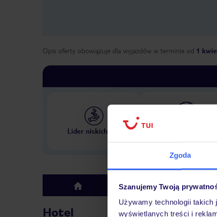
Opis oferty obowiązuje dla wyjazdów w terminie
od
1 kwie
Największe biuro podr
Lider niskich cen
w Polsce
Zgoda
Hotel
Szanujemy Twoją prywatno
top
Używamy technologii takich 
Hotel
wyświetlanych treści i rekla