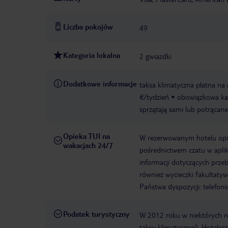
Liczba pokojów
49
Kategoria lokalna
2 gwiazdki
Dodatkowe informacje
taksa klimatyczna płatna na 
€/tydzień
obowiązkowa kau
sprzątają sami lub potrącane 
Opieka TUI na
W rezerwowanym hotelu opiek
wakacjach 24/7
pośrednictwem czatu w aplik
informacji dotyczących prze
również wycieczki fakultaty
Państwa dyspozycji: telefon
Podatek turystyczny
W 2012 roku w niektórych 
taksy klimatycznej). Hotelar