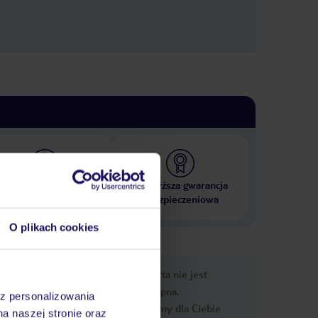
 000 hoteli w ponad 50
Najwyższa gwarancja
krajach
ubezpieczeniowa
O plikach cookies
nformacje
Ups, ta oferta nie jest
dostępna.
az personalizowania
Przygotowaliśmy dla Ciebie
na naszej stronie oraz