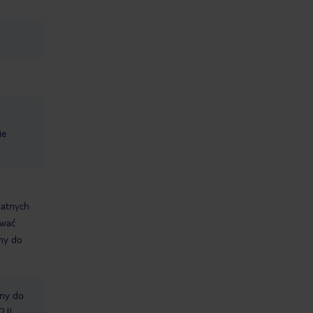
ie
datnych
ować
śmy do
bny do
TUI.