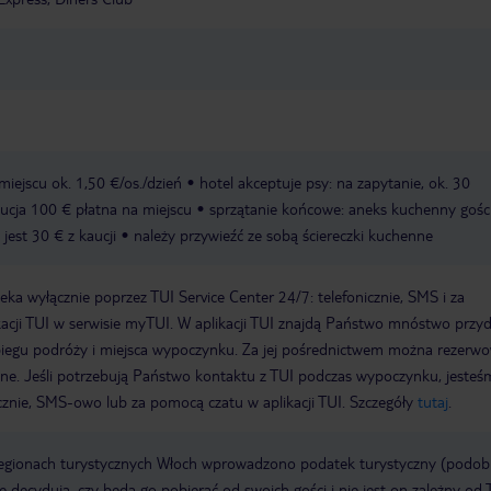
miejscu ok. 1,50 €/os./dzień
hotel akceptuje psy: na zapytanie, ok. 30
cja 100 € płatna na miejscu
sprzątanie końcowe: aneks kuchenny gośc
jest 30 € z kaucji
należy przywieźć ze sobą ściereczki kuchenne
a wyłącznie poprzez TUI Service Center 24/7: telefonicznie, SMS i za
acji TUI w serwisie myTUI. W aplikacji TUI znajdą Państwo mnóstwo przy
biegu podróży i miejsca wypoczynku. Za jej pośrednictwem można rezerw
wne. Jeśli potrzebują Państwo kontaktu z TUI podczas wypoczynku, jeste
icznie, SMS-owo lub za pomocą czatu w aplikacji TUI. Szczegóły
tutaj
.
regionach turystycznych Włoch wprowadzono podatek turystyczny (podo
ze decydują, czy będą go pobierać od swoich gości i nie jest on zależny od 