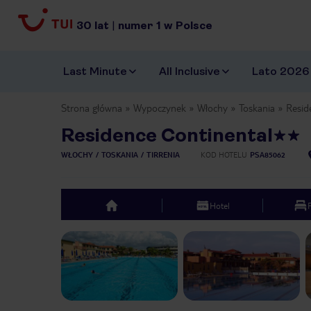
30
lat
|
numer
1
w Polsce
Last Minute
All Inclusive
Lato 2026
Strona główna
Wypoczynek
Włochy
Toskania
Resid
Residence Continental
WŁOCHY
TOSKANIA
TIRRENIA
KOD HOTELU
PSA85062
Hotel
top
Previous slide