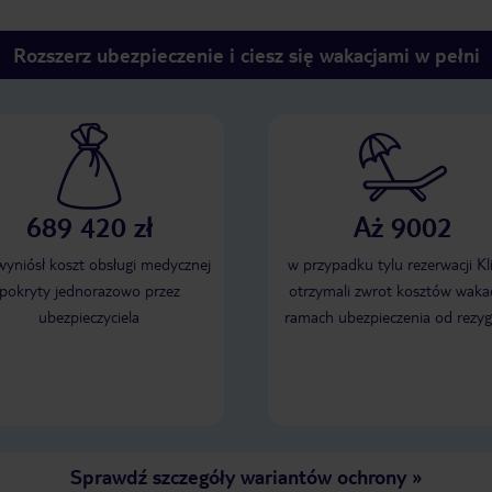
Rozszerz ubezpieczenie i ciesz się wakacjami w pełni
689 420 zł
Aż 9002
 wyniósł koszt obsługi medycznej
w przypadku tylu rezerwacji Kl
pokryty jednorazowo przez
otrzymali zwrot kosztów wakac
ubezpieczyciela
ramach ubezpieczenia od rezyg
Sprawdź szczegóły wariantów ochrony
»