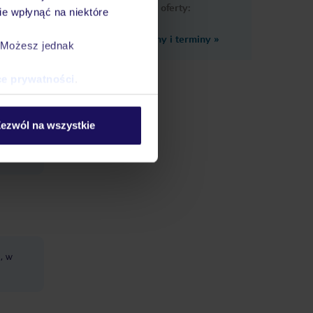
podobne oferty:
e wpłynąć na niektóre
Zobacz inne ceny i terminy
»
. Możesz jednak
ce prywatności
.
zenie
ezwól na wszystkie
zkowe
, w