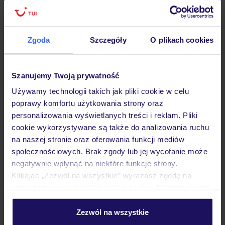
Zgoda
Szczegóły
O plikach cookies
Hotel
Szanujemy Twoją prywatność
Opinie
Używamy technologii takich jak pliki cookie w celu
poprawy komfortu użytkowania strony oraz
personalizowania wyświetlanych treści i reklam. Pliki
Pokoje
cookie wykorzystywane są także do analizowania ruchu
na naszej stronie oraz oferowania funkcji mediów
społecznościowych. Brak zgody lub jej wycofanie może
Wyżywienie
negatywnie wpłynąć na niektóre funkcje strony.
Klikając „Zezwól na wszystkie” wyrażasz zgodę na
umieszczenie wszystkich plików cookie. Możesz jednak
Atrakcje
personalizować swój wybór wchodząc w zakładkę
„Szczegóły”
Zezwól na wszystkie
Szczegółowe informacje o plikach cookie znajdziesz