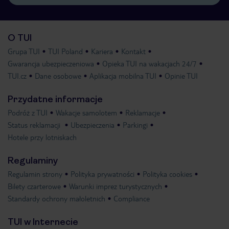
O TUI
Grupa TUI
TUI Poland
Kariera
Kontakt
Gwarancja ubezpieczeniowa
Opieka TUI na wakacjach 24/7
TUI.cz
Dane osobowe
Aplikacja mobilna TUI
Opinie TUI
Przydatne informacje
Podróż z TUI
Wakacje samolotem
Reklamacje
Status reklamacji
Ubezpieczenia
Parkingi
Hotele przy lotniskach
Regulaminy
Regulamin strony
Polityka prywatności
Polityka cookies
Bilety czarterowe
Warunki imprez turystycznych
Standardy ochrony małoletnich
Compliance
TUI w Internecie