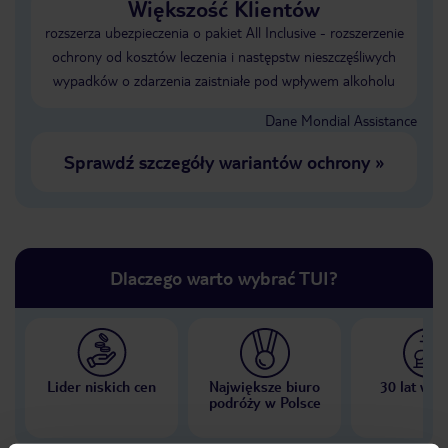
Większość Klientów
rozszerza ubezpieczenia o pakiet All Inclusive - rozszerzenie
ochrony od kosztów leczenia i następstw nieszczęśliwych
wypadków o zdarzenia zaistniałe pod wpływem alkoholu
Dane Mondial Assistance
Sprawdź szczegóły wariantów ochrony
»
Dlaczego warto wybrać TUI?
Lider niskich cen
Największe biuro
30 lat w P
podróży w Polsce