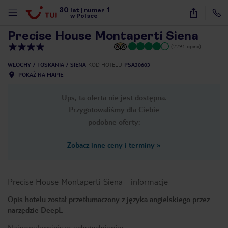
30
1
1
/
40
lat
|
numer
w Polsce
Precise House Montaperti Siena
(2291 opinii)
WŁOCHY
TOSKANIA
SIENA
KOD HOTELU
PSA30603
POKAŻ NA MAPIE
Ups, ta oferta nie jest dostępna.
Przygotowaliśmy dla Ciebie
podobne oferty:
Zobacz inne ceny i terminy
»
Precise House Montaperti Siena
-
informacje
Opis hotelu został przetłumaczony z języka angielskiego przez
narzędzie DeepL
nute
Najpopularniejsze udogodnienia: