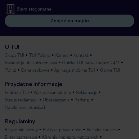
Biura stacjonarne
Znajdź na mapie
O TUI
Grupa TUI
TUI Poland
Kariera
Kontakt
Gwarancja ubezpieczeniowa
Opieka TUI na wakacjach 24/7
TUI.cz
Dane osobowe
Aplikacja mobilna TUI
Opinie TUI
Przydatne informacje
Podróż z TUI
Wakacje samolotem
Reklamacje
Status reklamacji
Ubezpieczenia
Parkingi
Hotele przy lotniskach
Regulaminy
Regulamin strony
Polityka prywatności
Polityka cookies
Bilety czarterowe
Warunki imprez turystycznych