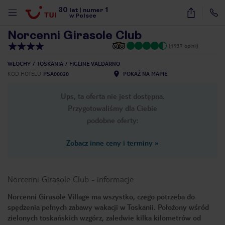
30
1
1
/
32
lat
|
numer
w Polsce
Norcenni Girasole Club
(1937 opinii)
WŁOCHY
TOSKANIA
FIGLINE VALDARNO
KOD HOTELU
PSA00020
POKAŻ NA MAPIE
Ups, ta oferta nie jest dostępna.
Przygotowaliśmy dla Ciebie
podobne oferty:
Zobacz inne ceny i terminy
»
Norcenni Girasole Club
-
informacje
Norcenni Girasole Village ma wszystko, czego potrzeba do
spędzenia pełnych zabawy wakacji w Toskanii. Położony wśród
nute
zielonych toskańskich wzgórz, zaledwie kilka kilometrów od