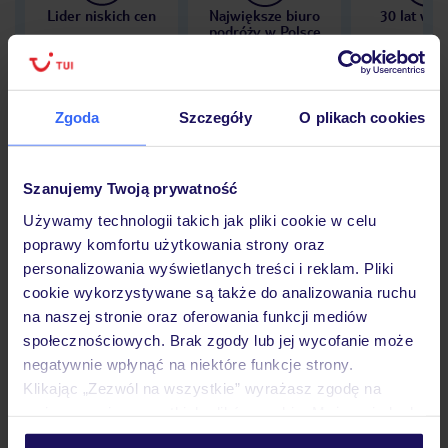
Lider niskich cen
Największe biuro
30 lat w P
podróży w Polsce
Zgoda
Szczegóły
O plikach cookies
Hotel
Szanujemy Twoją prywatność
Używamy technologii takich jak pliki cookie w celu
Opinie
poprawy komfortu użytkowania strony oraz
personalizowania wyświetlanych treści i reklam. Pliki
cookie wykorzystywane są także do analizowania ruchu
Pokoje
na naszej stronie oraz oferowania funkcji mediów
społecznościowych. Brak zgody lub jej wycofanie może
negatywnie wpłynąć na niektóre funkcje strony.
Wyżywienie
Klikając „Zezwól na wszystkie” wyrażasz zgodę na
umieszczenie wszystkich plików cookie. Możesz jednak
personalizować swój wybór wchodząc w zakładkę