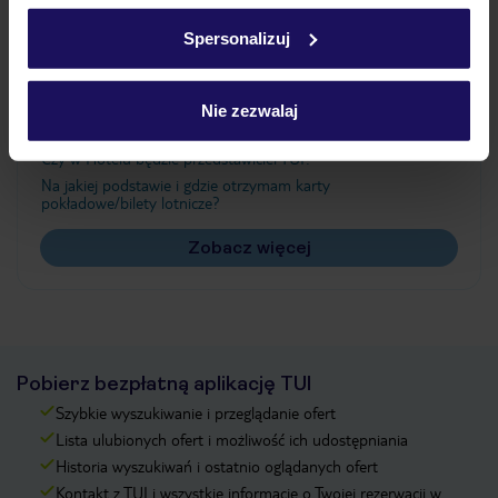
w
polityce plików cookies
oraz
polityce prywatności
.
Spersonalizuj
Często zadawane pytania
Nie zezwalaj
Jak zmienić uczestników/osobę zgłaszającą?
Czy w Hotelu będzie przedstawiciel TUI?
Na jakiej podstawie i gdzie otrzymam karty
pokładowe/bilety lotnicze?
Zobacz więcej
Pobierz bezpłatną aplikację TUI
Szybkie wyszukiwanie i przeglądanie ofert
Lista ulubionych ofert i możliwość ich udostępniania
Historia wyszukiwań i ostatnio oglądanych ofert
Kontakt z TUI i wszystkie informacje o Twojej rezerwacji w