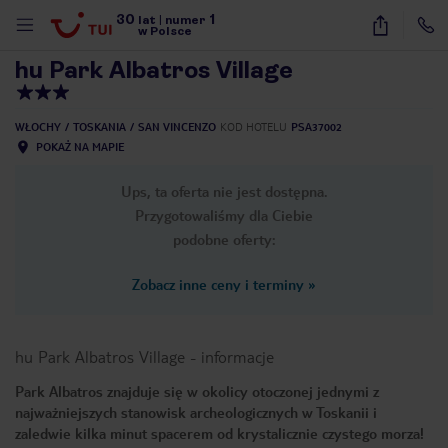
30
1
1
/
25
lat
|
numer
w Polsce
hu Park Albatros Village
WŁOCHY
TOSKANIA
SAN VINCENZO
KOD HOTELU
PSA37002
POKAŻ NA MAPIE
Ups, ta oferta nie jest dostępna.
Przygotowaliśmy dla Ciebie
podobne oferty:
Zobacz inne ceny i terminy
»
hu Park Albatros Village
-
informacje
Park Albatros znajduje się w okolicy otoczonej jednymi z
najważniejszych stanowisk archeologicznych w Toskanii i
nute
zaledwie kilka minut spacerem od krystalicznie czystego morza!