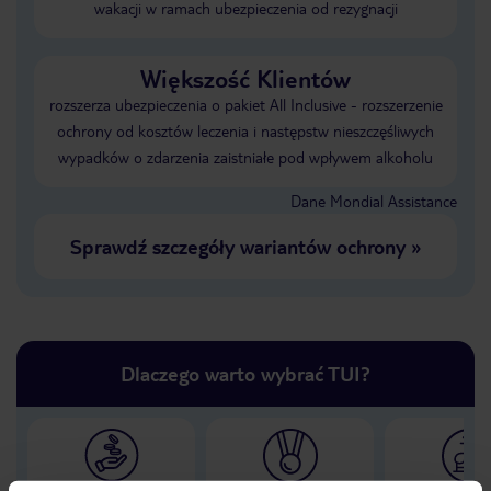
wakacji w ramach ubezpieczenia od rezygnacji
Większość Klientów
rozszerza ubezpieczenia o pakiet All Inclusive - rozszerzenie
ochrony od kosztów leczenia i następstw nieszczęśliwych
wypadków o zdarzenia zaistniałe pod wpływem alkoholu
Dane Mondial Assistance
Sprawdź szczegóły wariantów ochrony
»
Dlaczego warto wybrać TUI?