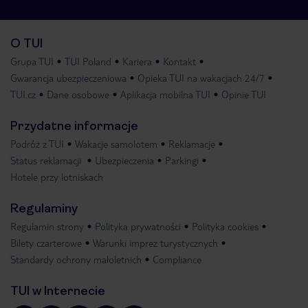
O TUI
Grupa TUI
TUI Poland
Kariera
Kontakt
Gwarancja ubezpieczeniowa
Opieka TUI na wakacjach 24/7
TUI.cz
Dane osobowe
Aplikacja mobilna TUI
Opinie TUI
Przydatne informacje
Podróż z TUI
Wakacje samolotem
Reklamacje
Status reklamacji
Ubezpieczenia
Parkingi
Hotele przy lotniskach
Regulaminy
Regulamin strony
Polityka prywatności
Polityka cookies
Bilety czarterowe
Warunki imprez turystycznych
Standardy ochrony małoletnich
Compliance
TUI w Internecie