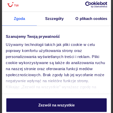
Lider niskich cen
Największe biuro
30 lat w P
podróży w Polsce
Zgoda
Szczegóły
O plikach cookies
Szanujemy Twoją prywatność
Hotel
Używamy technologii takich jak pliki cookie w celu
poprawy komfortu użytkowania strony oraz
Pokoje
personalizowania wyświetlanych treści i reklam. Pliki
cookie wykorzystywane są także do analizowania ruchu
na naszej stronie oraz oferowania funkcji mediów
Wyżywienie
społecznościowych. Brak zgody lub jej wycofanie może
negatywnie wpłynąć na niektóre funkcje strony.
Klikając „Zezwól na wszystkie” wyrażasz zgodę na
Atrakcje
umieszczenie wszystkich plików cookie. Możesz jednak
personalizować swój wybór wchodząc w zakładkę
„Szczegóły”
Zezwól na wszystkie
Szczegółowe informacje o plikach cookie znajdziesz
Ważne informacje