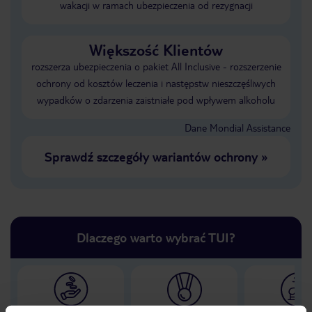
wakacji w ramach ubezpieczenia od rezygnacji
Większość Klientów
rozszerza ubezpieczenia o pakiet All Inclusive - rozszerzenie
ochrony od kosztów leczenia i następstw nieszczęśliwych
wypadków o zdarzenia zaistniałe pod wpływem alkoholu
Dane Mondial Assistance
Sprawdź szczegóły wariantów ochrony
»
Dlaczego warto wybrać TUI?