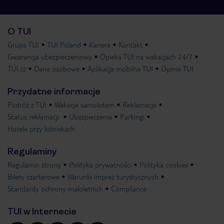
O TUI
Grupa TUI
TUI Poland
Kariera
Kontakt
Gwarancja ubezpieczeniowa
Opieka TUI na wakacjach 24/7
TUI.cz
Dane osobowe
Aplikacja mobilna TUI
Opinie TUI
Przydatne informacje
Podróż z TUI
Wakacje samolotem
Reklamacje
Status reklamacji
Ubezpieczenia
Parkingi
Hotele przy lotniskach
Regulaminy
Regulamin strony
Polityka prywatności
Polityka cookies
Bilety czarterowe
Warunki imprez turystycznych
Standardy ochrony małoletnich
Compliance
TUI w Internecie