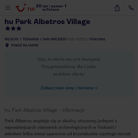
30
1
1
/
25
lat
|
numer
w Polsce
hu Park Albatros Village
WŁOCHY
TOSKANIA
SAN VINCENZO
KOD HOTELU
PSA37002
POKAŻ NA MAPIE
Ups, ta oferta nie jest dostępna.
Przygotowaliśmy dla Ciebie
podobne oferty:
Zobacz inne ceny i terminy
»
hu Park Albatros Village
-
informacje
Park Albatros znajduje się w okolicy otoczonej jednymi z
najważniejszych stanowisk archeologicznych w Toskanii i
nute
zaledwie kilka minut spacerem od krystalicznie czystego morza!