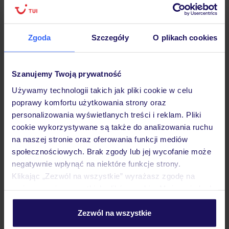
Lider niskich cen
Największe biuro
30 lat w P
podróży w Polsce
Zgoda
Szczegóły
O plikach cookies
Szanujemy Twoją prywatność
Hotel
Używamy technologii takich jak pliki cookie w celu
poprawy komfortu użytkowania strony oraz
Pokoje
personalizowania wyświetlanych treści i reklam. Pliki
cookie wykorzystywane są także do analizowania ruchu
na naszej stronie oraz oferowania funkcji mediów
Wyżywienie
społecznościowych. Brak zgody lub jej wycofanie może
negatywnie wpłynąć na niektóre funkcje strony.
Klikając „Zezwól na wszystkie” wyrażasz zgodę na
Atrakcje
umieszczenie wszystkich plików cookie. Możesz jednak
personalizować swój wybór wchodząc w zakładkę
„Szczegóły”
Zezwól na wszystkie
Szczegółowe informacje o plikach cookie znajdziesz
Ważne informacje