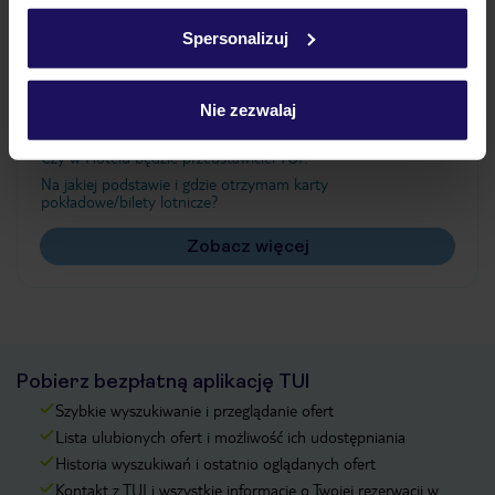
w
polityce plików cookies
oraz
polityce prywatności
.
Spersonalizuj
Często zadawane pytania
Nie zezwalaj
Jak zmienić uczestników/osobę zgłaszającą?
Czy w Hotelu będzie przedstawiciel TUI?
Na jakiej podstawie i gdzie otrzymam karty
pokładowe/bilety lotnicze?
Zobacz więcej
Pobierz bezpłatną aplikację TUI
Szybkie wyszukiwanie i przeglądanie ofert
Lista ulubionych ofert i możliwość ich udostępniania
Historia wyszukiwań i ostatnio oglądanych ofert
Kontakt z TUI i wszystkie informacje o Twojej rezerwacji w