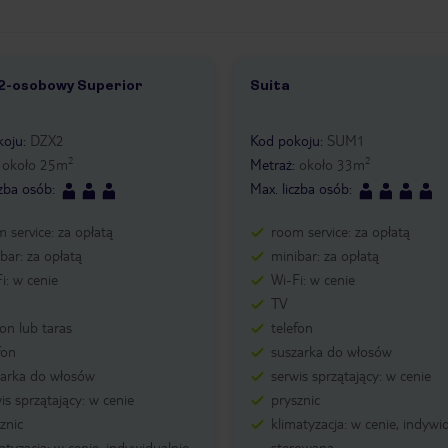
 2-osobowy Superior
Suita
6
1 /
9
koju
:
DZX2
Kod pokoju
:
SUM1
2
2
:
około
25
m
Metraż
:
około
33
m
czba osób
:
Max. liczba osób
:
 service: za opłatą
room service: za opłatą
bar: za opłatą
minibar: za opłatą
i: w cenie
Wi-Fi: w cenie
TV
on lub taras
telefon
fon
suszarka do włosów
zarka do włosów
serwis sprzątający: w cenie
is sprzątający: w cenie
prysznic
znic
klimatyzacja: w cenie, indywi
atyzacja: w cenie, indywidualnie
sterowana