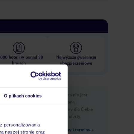
 000 hoteli w ponad 50
Najwyższa gwarancja
krajach
ubezpieczeniowa
nformacje
Ups, ta oferta nie jest
O plikach cookies
dostępna.
Przygotowaliśmy dla Ciebie
podobne oferty:
az personalizowania
Zobacz inne ceny i terminy
»
na naszej stronie oraz