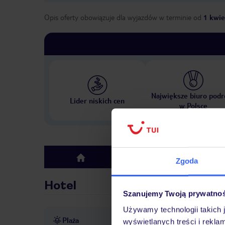
Opis oferty obowiązuje dla wyjazdów w terminie
od
1 kwie
Największe biuro podr
Lider niskich cen
w Polsce
Hotel
top
Zgoda
Hotel
Szanujemy Twoją prywatno
Używamy technologii takich 
Plaża
ok. 100 m od plaży
hotel 
wyświetlanych treści i rekla