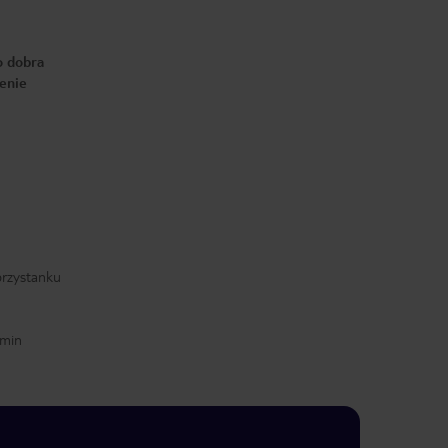
o dobra
enie
 przystanku
 min