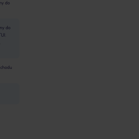
śmy do
bny do
TUI.
.
mochodu