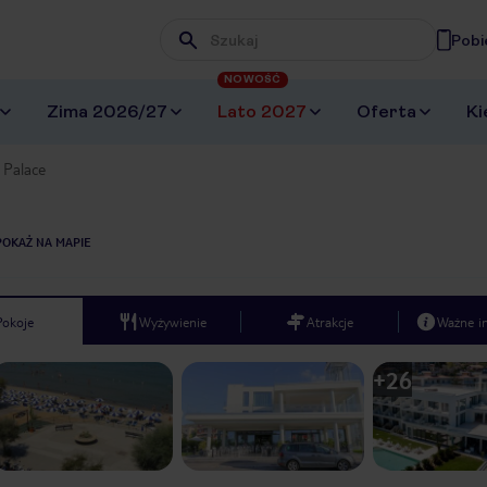
Pobi
Wpisz frazę, której szukasz
NOWOŚĆ
Zima 2026/27
Lato 2027
Oferta
Ki
a Palace
POKAŻ NA MAPIE
Pokoje
Wyżywienie
Atrakcje
Ważne i
+
26