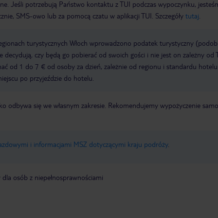
wne. Jeśli potrzebują Państwo kontaktu z TUI podczas wypoczynku, jeste
icznie, SMS-owo lub za pomocą czatu w aplikacji TUI. Szczegóły
tutaj
.
regionach turystycznych Włoch wprowadzono podatek turystyczny (podo
ze decydują, czy będą go pobierać od swoich gości i nie jest on zależny od 
ć od 1 do 7 € od osoby za dzień, zależnie od regionu i standardu hotelu
miejscu po przyjeździe do hotelu.
otnisko odbywa się we własnym zakresie. Rekomendujemy wypożyczenie sa
jazdowymi i informacjami MSZ dotyczącymi kraju podróży
.
y dla osób z niepełnosprawnościami