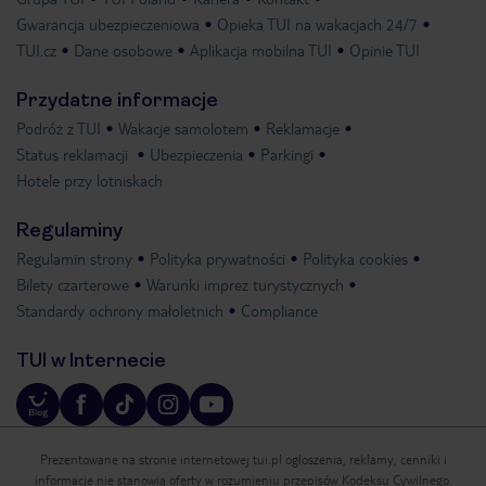
Gwarancja ubezpieczeniowa
Opieka TUI na wakacjach 24/7
TUI.cz
Dane osobowe
Aplikacja mobilna TUI
Opinie TUI
Przydatne informacje
Podróż z TUI
Wakacje samolotem
Reklamacje
Status reklamacji
Ubezpieczenia
Parkingi
Hotele przy lotniskach
Regulaminy
Regulamin strony
Polityka prywatności
Polityka cookies
Bilety czarterowe
Warunki imprez turystycznych
Standardy ochrony małoletnich
Compliance
TUI w Internecie
Prezentowane na stronie internetowej tui.pl ogłoszenia, reklamy, cenniki i
informacje nie stanowią oferty w rozumieniu przepisów Kodeksu Cywilnego.