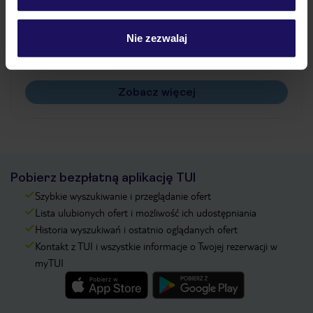
Jak zmienić uczestników/osobę zgłaszającą?
Czy w Hotelu będzie przedstawiciel TUI?
Nie zezwalaj
Na jakiej podstawie i gdzie otrzymam karty
pokładowe/bilety lotnicze?
Zobacz więcej
Pobierz bezpłatną aplikację TUI
Szybkie wyszukiwanie i przeglądanie ofert
Lista ulubionych ofert i możliwość ich udostępniania
Historia wyszukiwań i ostatnio oglądanych ofert
Kontakt z TUI i wszystkie informacje o Twojej rezerwacji w
myTUI