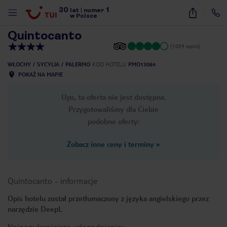
30
1
1
/
31
lat
|
numer
w Polsce
Quintocanto
(1059 opinii)
WŁOCHY
SYCYLIA
PALERMO
KOD HOTELU
PMO13084
POKAŻ NA MAPIE
Ups, ta oferta nie jest dostępna.
Przygotowaliśmy dla Ciebie
podobne oferty:
Zobacz inne ceny i terminy
»
Quintocanto
-
informacje
Opis hotelu został przetłumaczony z języka angielskiego przez
narzędzie DeepL
nute
Najpopularniejsze udogodnienia: