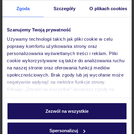
Zgoda
Szczegóły
O plikach cookies
Hotel
Szanujemy Twoją prywatność
Pokoje
Używamy technologii takich jak pliki cookie w celu
poprawy komfortu użytkowania strony oraz
personalizowania wyświetlanych treści i reklam. Pliki
cookie wykorzystywane są także do analizowania ruchu
Wyżywienie
na naszej stronie oraz oferowania funkcji mediów
społecznościowych. Brak zgody lub jej wycofanie może
negatywnie wpłynąć na niektóre funkcje strony.
Atrakcje
Klikając „Zezwól na wszystkie” wyrażasz zgodę na
umieszczenie wszystkich plików cookie. Możesz jednak
personalizować swój wybór wchodząc w zakładkę
Ważne informacje
„Szczegóły”
Zezwól na wszystkie
Szczegółowe informacje o plikach cookie znajdziesz
w
polityce plików cookies
oraz
polityce prywatności
.
Spersonalizuj
Często zadawane pytania