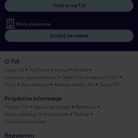
Czat w myTUI
Biura stacjonarne
Znajdź na mapie
O TUI
Grupa TUI
TUI Poland
Kariera
Kontakt
Gwarancja ubezpieczeniowa
Opieka TUI na wakacjach 24/7
TUI.cz
Dane osobowe
Aplikacja mobilna TUI
Opinie TUI
Przydatne informacje
Podróż z TUI
Wakacje samolotem
Reklamacje
Status reklamacji
Ubezpieczenia
Parkingi
Hotele przy lotniskach
Regulaminy