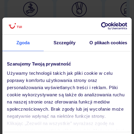
Lider niskich cen
Największe biuro
30 lat w P
podróży w Polsce
Zgoda
Szczegóły
O plikach cookies
Hotel
Szanujemy Twoją prywatność
Używamy technologii takich jak pliki cookie w celu
poprawy komfortu użytkowania strony oraz
Opinie
personalizowania wyświetlanych treści i reklam. Pliki
cookie wykorzystywane są także do analizowania ruchu
na naszej stronie oraz oferowania funkcji mediów
Pokoje
społecznościowych. Brak zgody lub jej wycofanie może
negatywnie wpłynąć na niektóre funkcje strony.
Klikając „Zezwól na wszystkie” wyrażasz zgodę na
Wyżywienie
umieszczenie wszystkich plików cookie. Możesz jednak