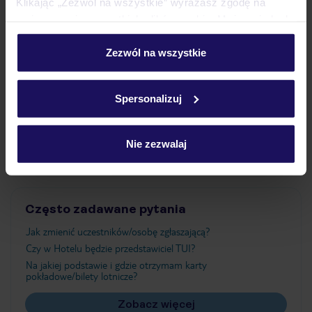
Klikając „Zezwól na wszystkie” wyrażasz zgodę na
umieszczenie wszystkich plików cookie. Możesz jednak
personalizować swój wybór wchodząc w zakładkę
Wyżywienie
„Szczegóły”
Zezwól na wszystkie
Szczegółowe informacje o plikach cookie znajdziesz
w
polityce plików cookies
oraz
polityce prywatności
.
Atrakcje
Spersonalizuj
Nie zezwalaj
Ważne informacje
Często zadawane pytania
Jak zmienić uczestników/osobę zgłaszającą?
Czy w Hotelu będzie przedstawiciel TUI?
Na jakiej podstawie i gdzie otrzymam karty
pokładowe/bilety lotnicze?
Zobacz więcej