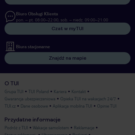
Biuro Obsługi Klienta
pon. – pt. 08:00–22:00, sob. – niedz. 09:00–21:00
Czat w myTUI
Biura stacjonarne
Znajdź na mapie
O TUI
Grupa TUI
TUI Poland
Kariera
Kontakt
Gwarancja ubezpieczeniowa
Opieka TUI na wakacjach 24/7
TUI.cz
Dane osobowe
Aplikacja mobilna TUI
Opinie TUI
Przydatne informacje
Podróż z TUI
Wakacje samolotem
Reklamacje
Status reklamacji
Ubezpieczenia
Parkingi