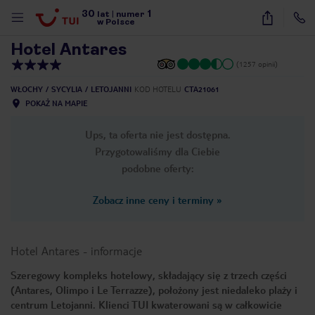
30
1
1
/
31
lat
|
numer
w Polsce
Hotel Antares
(1257 opinii)
WŁOCHY
SYCYLIA
LETOJANNI
KOD HOTELU
CTA21061
POKAŻ NA MAPIE
Ups, ta oferta nie jest dostępna.
Przygotowaliśmy dla Ciebie
podobne oferty:
Zobacz inne ceny i terminy
»
Hotel Antares
-
informacje
Szeregowy kompleks hotelowy, składający się z trzech części
(Antares, Olimpo i Le Terrazze), położony jest niedaleko plaży i
nute
centrum Letojanni. Klienci TUI kwaterowani są w całkowicie