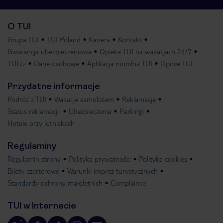
O TUI
Grupa TUI
TUI Poland
Kariera
Kontakt
Gwarancja ubezpieczeniowa
Opieka TUI na wakacjach 24/7
TUI.cz
Dane osobowe
Aplikacja mobilna TUI
Opinie TUI
Przydatne informacje
Podróż z TUI
Wakacje samolotem
Reklamacje
Status reklamacji
Ubezpieczenia
Parkingi
Hotele przy lotniskach
Regulaminy
Regulamin strony
Polityka prywatności
Polityka cookies
Bilety czarterowe
Warunki imprez turystycznych
Standardy ochrony małoletnich
Compliance
TUI w Internecie