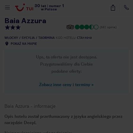
30
1
1
/
19
lat
|
numer
w Polsce
Baia Azzura
(682 opinie)
WŁOCHY
SYCYLIA
TAORMINA
KOD HOTELU
CTA11010
POKAŻ NA MAPIE
Ups, ta oferta nie jest dostępna.
Przygotowaliśmy dla Ciebie
podobne oferty:
Zobacz inne ceny i terminy
»
Baia Azzura
-
informacje
Opis hotelu został przetłumaczony z języka angielskiego przez
narzędzie DeepL
nute
Najpopularniejsze udogodnienia: