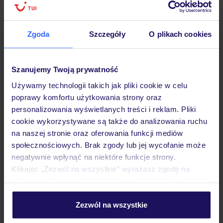
Hotel
Zgoda
Szczegóły
O plikach cookies
Opinie
Szanujemy Twoją prywatność
Używamy technologii takich jak pliki cookie w celu
poprawy komfortu użytkowania strony oraz
Pokoje
personalizowania wyświetlanych treści i reklam. Pliki
cookie wykorzystywane są także do analizowania ruchu
na naszej stronie oraz oferowania funkcji mediów
Wyżywienie
społecznościowych. Brak zgody lub jej wycofanie może
negatywnie wpłynąć na niektóre funkcje strony.
Klikając „Zezwól na wszystkie” wyrażasz zgodę na
Atrakcje
umieszczenie wszystkich plików cookie. Możesz jednak
personalizować swój wybór wchodząc w zakładkę
„Szczegóły”
Zezwól na wszystkie
Ważne informacje
Szczegółowe informacje o plikach cookie znajdziesz