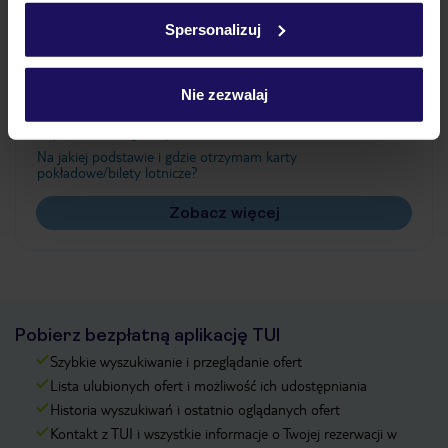
w
polityce plików cookies
oraz
polityce prywatności
.
Spersonalizuj
Często zadawane pytania
Nie zezwalaj
Jak zmienić uczestników/osobę zgłaszającą?
Czy w Hotelu będzie przedstawiciel TUI?
Na jakiej podstawie i gdzie otrzymam karty
pokładowe/bilety lotnicze?
Zobacz więcej
Pobierz bezpłatną aplikację TUI
Szybkie wyszukiwanie i przeglądanie ofert
Lista ulubionych ofert i możliwość ich udostępniania
Historia wyszukiwań i ostatnio oglądanych ofert
Kontakt z TUI i wszystkie informacje o Twojej rezerwacji w