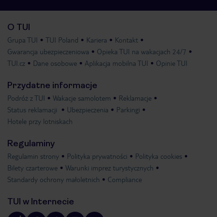
O TUI
Grupa TUI
TUI Poland
Kariera
Kontakt
Gwarancja ubezpieczeniowa
Opieka TUI na wakacjach 24/7
TUI.cz
Dane osobowe
Aplikacja mobilna TUI
Opinie TUI
Przydatne informacje
Podróż z TUI
Wakacje samolotem
Reklamacje
Status reklamacji
Ubezpieczenia
Parkingi
Hotele przy lotniskach
Regulaminy
Regulamin strony
Polityka prywatności
Polityka cookies
Bilety czarterowe
Warunki imprez turystycznych
Standardy ochrony małoletnich
Compliance
TUI w Internecie