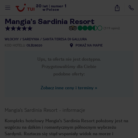
30
1
1
/
21
lat
|
numer
w Polsce
Mangia’s Sardinia Resort
(319 opinii)
WŁOCHY
SARDYNIA
SANTA TERESA DI GALLURA
KOD HOTELU
OLB28020
POKAŻ NA MAPIE
Ups, ta oferta nie jest dostępna.
Przygotowaliśmy dla Ciebie
podobne oferty:
Zobacz inne ceny i terminy
»
Mangia’s Sardinia Resort
-
informacje
Kompleks hotelowy Mangia’s Sardinia Resort położony jest na
wzgórzu na dzikim i romantycznym północnym wybrzeżu
nute
Sardynii. Roztacza się stąd wspaniały widok na morze i