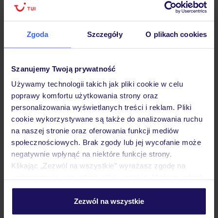
podróży w Polsce
Zgoda
Szczegóły
O plikach cookies
Hotel
Szanujemy Twoją prywatność
Używamy technologii takich jak pliki cookie w celu
poprawy komfortu użytkowania strony oraz
Pokoje
personalizowania wyświetlanych treści i reklam. Pliki
cookie wykorzystywane są także do analizowania ruchu
na naszej stronie oraz oferowania funkcji mediów
Wyżywienie
społecznościowych. Brak zgody lub jej wycofanie może
negatywnie wpłynąć na niektóre funkcje strony.
Klikając „Zezwól na wszystkie” wyrażasz zgodę na
Atrakcje
umieszczenie wszystkich plików cookie. Możesz jednak
personalizować swój wybór wchodząc w zakładkę
„Szczegóły”
Zezwól na wszystkie
Ważne informacje
Szczegółowe informacje o plikach cookie znajdziesz