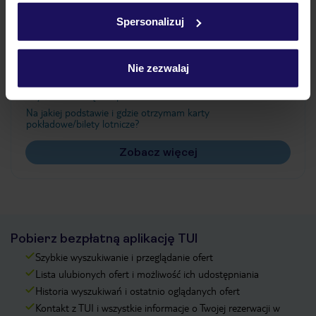
w
polityce plików cookies
oraz
polityce prywatności
.
Spersonalizuj
Często zadawane pytania
Nie zezwalaj
Jak zmienić uczestników/osobę zgłaszającą?
Czy w Hotelu będzie przedstawiciel TUI?
Na jakiej podstawie i gdzie otrzymam karty
pokładowe/bilety lotnicze?
Zobacz więcej
Pobierz bezpłatną aplikację TUI
Szybkie wyszukiwanie i przeglądanie ofert
Lista ulubionych ofert i możliwość ich udostępniania
Historia wyszukiwań i ostatnio oglądanych ofert
Kontakt z TUI i wszystkie informacje o Twojej rezerwacji w