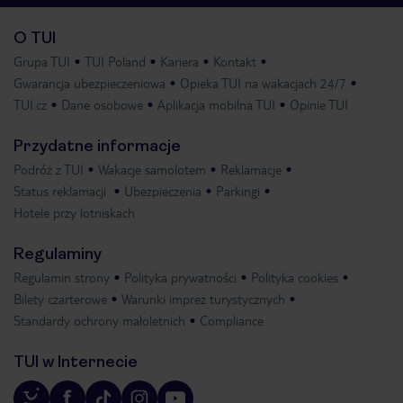
O TUI
Grupa TUI
TUI Poland
Kariera
Kontakt
Gwarancja ubezpieczeniowa
Opieka TUI na wakacjach 24/7
TUI.cz
Dane osobowe
Aplikacja mobilna TUI
Opinie TUI
Przydatne informacje
Podróż z TUI
Wakacje samolotem
Reklamacje
Status reklamacji
Ubezpieczenia
Parkingi
Hotele przy lotniskach
Regulaminy
Regulamin strony
Polityka prywatności
Polityka cookies
Bilety czarterowe
Warunki imprez turystycznych
Standardy ochrony małoletnich
Compliance
TUI w Internecie