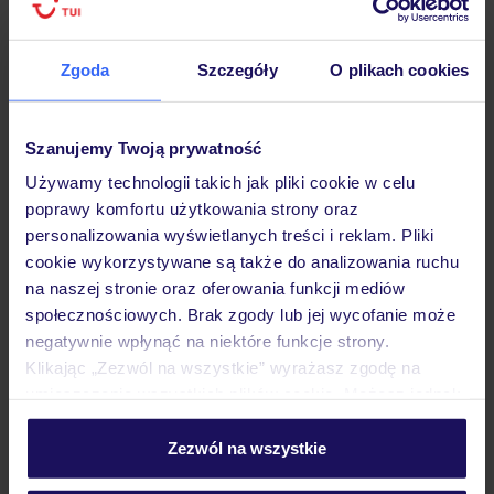
Zgoda
Szczegóły
O plikach cookies
Hotel
Szanujemy Twoją prywatność
Używamy technologii takich jak pliki cookie w celu
poprawy komfortu użytkowania strony oraz
Pokoje
personalizowania wyświetlanych treści i reklam. Pliki
cookie wykorzystywane są także do analizowania ruchu
na naszej stronie oraz oferowania funkcji mediów
Wyżywienie
społecznościowych. Brak zgody lub jej wycofanie może
negatywnie wpłynąć na niektóre funkcje strony.
Klikając „Zezwól na wszystkie” wyrażasz zgodę na
Atrakcje
umieszczenie wszystkich plików cookie. Możesz jednak
personalizować swój wybór wchodząc w zakładkę
„Szczegóły”
Zezwól na wszystkie
Ważne informacje
Szczegółowe informacje o plikach cookie znajdziesz