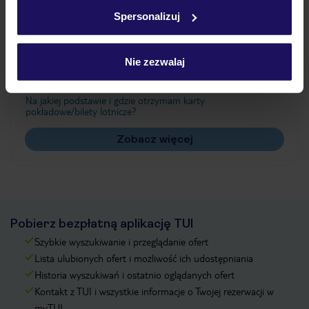
w
polityce plików cookies
oraz
polityce prywatności
.
Spersonalizuj
Często zadawane pytania
Nie zezwalaj
Jak zmienić uczestników/osobę zgłaszającą?
Czy w Hotelu będzie przedstawiciel TUI?
Na jakiej podstawie i gdzie otrzymam karty
pokładowe/bilety lotnicze?
Zobacz więcej
Pobierz bezpłatną aplikację TUI
Szybkie wyszukiwanie i przeglądanie ofert
Lista ulubionych ofert i możliwość ich udostępniania
Historia wyszukiwań i ostatnio oglądanych ofert
Kontakt z TUI i wszystkie informacje o Twojej rezerwacji w
myTUI