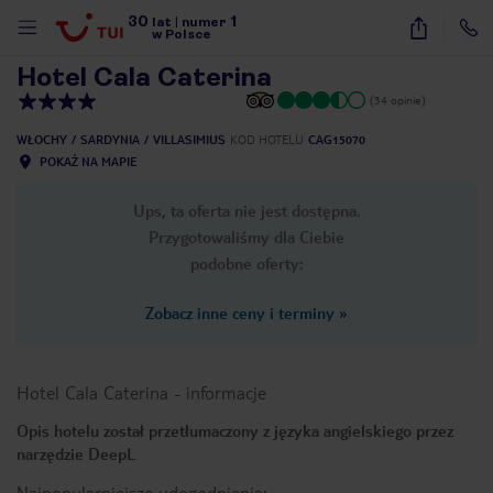
30
1
1
/
44
lat
|
numer
w Polsce
Hotel Cala Caterina
(34 opinie)
WŁOCHY
SARDYNIA
VILLASIMIUS
KOD HOTELU
CAG15070
POKAŻ NA MAPIE
Ups, ta oferta nie jest dostępna.
Przygotowaliśmy dla Ciebie
podobne oferty:
Zobacz inne ceny i terminy
»
Hotel Cala Caterina
-
informacje
Opis hotelu został przetłumaczony z języka angielskiego przez
narzędzie DeepL
nute
Najpopularniejsze udogodnienia: