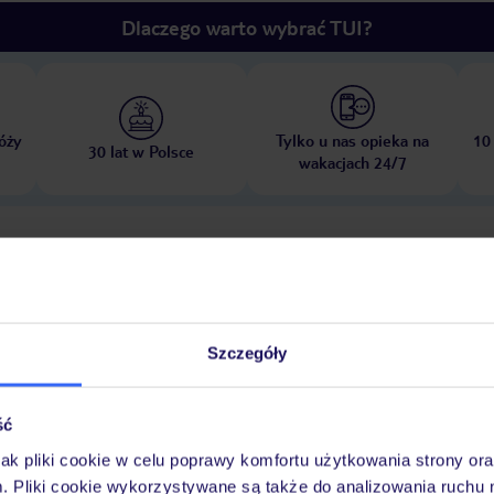
Dlaczego warto wybrać TUI?
óży
Tylko u nas opieka na
10
30 lat w Polsce
wakacjach 24/7
Pokoje
Wyżywienie
Atrakcje
Ważne i
Szczegóły
ieci
plac zabaw
ść
jak pliki cookie w celu poprawy komfortu użytkowania strony or
 15:00:00
Wymeldowanie do: 10:00:00
Garaż
Ogród: bezpłatny
Se
m. Pliki cookie wykorzystywane są także do analizowania ruchu 