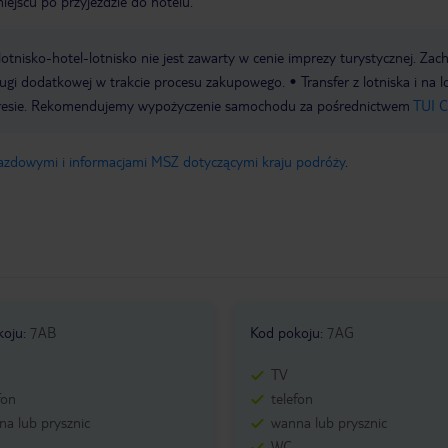
miejscu po przyjeździe do hotelu.
e lotnisko-hotel-lotnisko nie jest zawarty w cenie imprezy turystycznej. Za
ługi dodatkowej w trakcie procesu zakupowego.
Transfer z lotniska i na 
resie. Rekomendujemy wypożyczenie samochodu za pośrednictwem
TUI C
jazdowymi i informacjami MSZ dotyczącymi kraju podróży
.
koju
:
7AB
Kod pokoju
:
7AG
TV
fon
telefon
a lub prysznic
wanna lub prysznic
WC