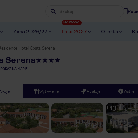
Pobi
Wpisz frazę, której szukasz
NOWOŚĆ
Zima 2026/27
Lato 2027
Oferta
Ki
 Residence Hotel Costa Serena
ta Serena
POKAŻ NA MAPIE
Pokoje
Wyżywienie
Atrakcje
Ważne i
+
13