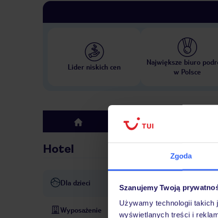
Największe biuro podr
Lider niskich cen
w Polsce
Hotel
top
Hotel
Zgoda
Dla dzieci
basen dla dzieci
klub dla dz
Szanujemy Twoją prywatno
Używamy technologii takich 
Wyposażenie
Parking
Zameldowanie od:
wyświetlanych treści i rekla