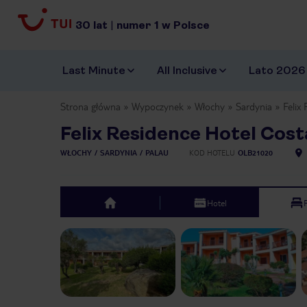
30
lat
|
numer
1
w Polsce
Last Minute
All Inclusive
Lato 2026
Strona główna
Wypoczynek
Włochy
Sardynia
Felix
Felix Residence Hotel Cos
WŁOCHY
SARDYNIA
PALAU
KOD HOTELU
OLB21020
Hotel
top
Previous slide