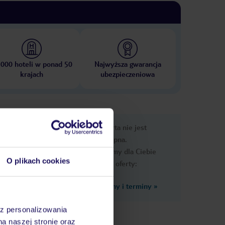
 000 hoteli w ponad 50
Najwyższa gwarancja
krajach
ubezpieczeniowa
nformacje
Ups, ta oferta nie jest
dostępna.
Przygotowaliśmy dla Ciebie
O plikach cookies
podobne oferty:
Zobacz inne ceny i terminy
»
az personalizowania
jf
na naszej stronie oraz