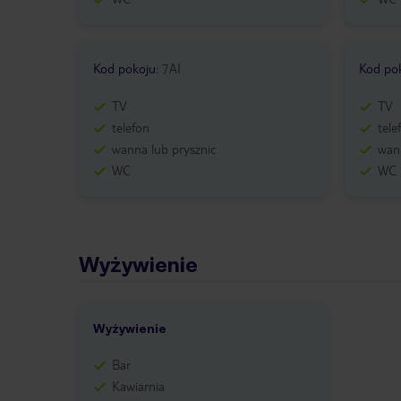
Kod pokoju
:
7AI
Kod po
TV
TV
telefon
tele
wanna lub prysznic
wann
WC
WC
Wyżywienie
Wyżywienie
Bar
Kawiarnia