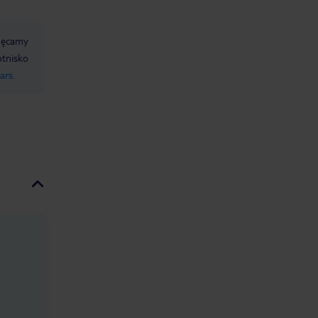
chęcamy
lotnisko
ars.