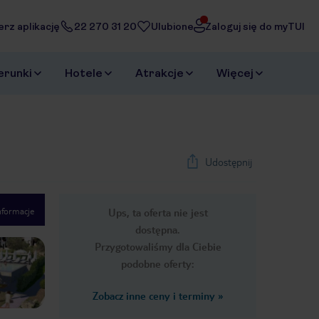
erz aplikację
22 270 31 20
Ulubione
Zaloguj się do myTUI
erunki
Hotele
Atrakcje
Więcej
Udostępnij
nformacje
Ups, ta oferta nie jest
1
/
19
dostępna.
Next slide
Przygotowaliśmy dla Ciebie
podobne oferty:
Zobacz inne ceny i terminy
»