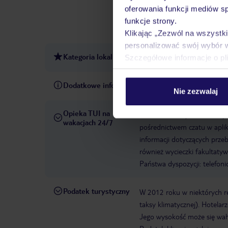
hotelowy
Wi-Fi w hotelu
oferowania funkcji mediów s
słoneczny
Łączna liczba po
funkcje strony.
basenie
Formy płatności: V
Klikając „Zezwól na wszystk
personalizować swój wybór 
Kategoria lokalna
4 gwiazdki
Szczegółowe informacje o pl
Dodatkowe informacje
Felix Hotels - Residence Hot
Nie zezwalaj
Opieka TUI na
W rezerwowanym hotelu opiek
wakacjach 24/7
pośrednictwem czatu w aplik
informacji dotyczących prze
również wycieczki fakultaty
Państwa dyspozycji: telefon
Podatek turystyczny
W 2012 roku w niektórych 
taksy klimatycznej). Hotelar
Jego wysokość może się waha