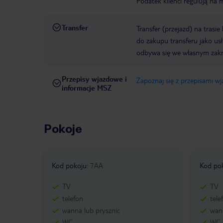
Podatek klienci regulują na 
Transfer
Transfer (przejazd) na trasi
do zakupu transferu jako us
odbywa się we własnym zak
Przepisy wjazdowe i
Zapoznaj się z przepisami w
informacje MSZ
Pokoje
Kod pokoju
:
7AA
Kod po
TV
TV
telefon
tele
wanna lub prysznic
wann
WC
WC