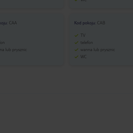
koju
:
CAA
Kod pokoju
:
CAB
TV
fon
telefon
a lub prysznic
wanna lub prysznic
WC