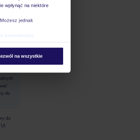
e wpłynąć na niektóre
zy
. Możesz jednak
ce prywatności
.
ezwól na wszystkie
datnych
ować
śmy do
bny do
TUI.
.