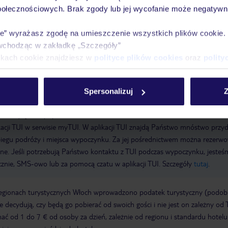
Mini market
Zwierzęta domowe
Obsługa pokojowa
Taras
połecznościowych. Brak zgody lub jej wycofanie może negatywni
koi: 93
Baseny: brodzik dla dzieci, basen kryty, basen odkryty, leżaki pr
isa
ie” wyrażasz zgodę na umieszczenie wszystkich plików cookie
wchodząc w zakładkę „Szczegóły”
ikach cookie znajdziesz w
polityce plików cookies
oraz
polity
el Costa Serena
Spersonalizuj
Z
a wyłącznie poprzez TUI Service Center 24/7: telefonicznie, SMS i za
acji TUI w serwisie myTUI. W aplikacji TUI znajdą Państwo mnóstwo przy
biegu podróży i miejsca wypoczynku. Za jej pośrednictwem można rezerw
wne. Jeśli potrzebują Państwo kontaktu z TUI podczas wypoczynku, jeste
icznie, SMS-owo lub za pomocą czatu w aplikacji TUI. Szczegóły
tutaj
.
regionach turystycznych Włoch wprowadzono podatek turystyczny (podo
ze decydują, czy będą go pobierać od swoich gości i nie jest on zależny od 
ć od 1 do 7 € od osoby za dzień, zależnie od regionu i standardu hotelu