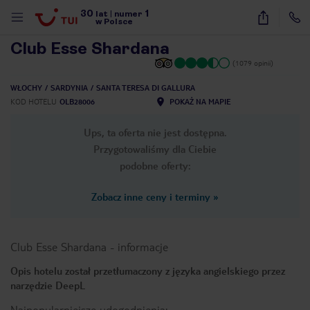
30
1
1
/
28
lat
|
numer
w Polsce
Club Esse Shardana
(1079 opinii)
WŁOCHY
SARDYNIA
SANTA TERESA DI GALLURA
KOD HOTELU
OLB28006
POKAŻ NA MAPIE
Ups, ta oferta nie jest dostępna.
Przygotowaliśmy dla Ciebie
podobne oferty:
Zobacz inne ceny i terminy
»
Club Esse Shardana
-
informacje
Opis hotelu został przetłumaczony z języka angielskiego przez
narzędzie DeepL
nute
Najpopularniejsze udogodnienia: