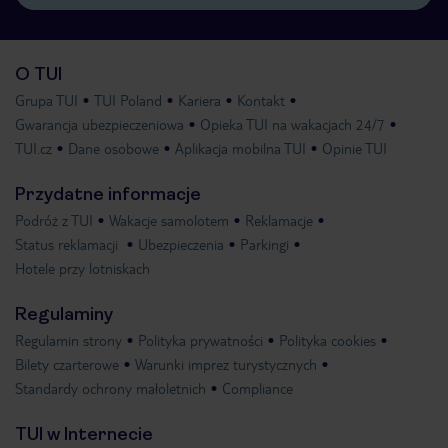
O TUI
Grupa TUI
TUI Poland
Kariera
Kontakt
Gwarancja ubezpieczeniowa
Opieka TUI na wakacjach 24/7
TUI.cz
Dane osobowe
Aplikacja mobilna TUI
Opinie TUI
Przydatne informacje
Podróż z TUI
Wakacje samolotem
Reklamacje
Status reklamacji
Ubezpieczenia
Parkingi
Hotele przy lotniskach
Regulaminy
Regulamin strony
Polityka prywatności
Polityka cookies
Bilety czarterowe
Warunki imprez turystycznych
Standardy ochrony małoletnich
Compliance
TUI w Internecie