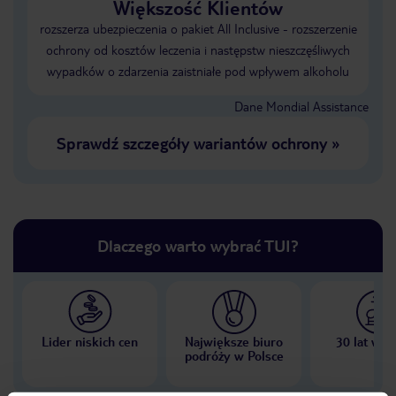
Większość Klientów
rozszerza ubezpieczenia o pakiet All Inclusive - rozszerzenie
ochrony od kosztów leczenia i następstw nieszczęśliwych
wypadków o zdarzenia zaistniałe pod wpływem alkoholu
Dane Mondial Assistance
Sprawdź szczegóły wariantów ochrony
»
Dlaczego warto wybrać TUI?
Lider niskich cen
Największe biuro
30 lat w P
podróży w Polsce