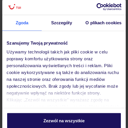
Zgoda
Szczegóły
O plikach cookies
Hotel
Szanujemy Twoją prywatność
Opinie
Używamy technologii takich jak pliki cookie w celu
poprawy komfortu użytkowania strony oraz
personalizowania wyświetlanych treści i reklam. Pliki
Pokoje
cookie wykorzystywane są także do analizowania ruchu
na naszej stronie oraz oferowania funkcji mediów
społecznościowych. Brak zgody lub jej wycofanie może
Wyżywienie
negatywnie wpłynąć na niektóre funkcje strony.
Klikając „Zezwól na wszystkie” wyrażasz zgodę na
umieszczenie wszystkich plików cookie. Możesz jednak
Atrakcje
personalizować swój wybór wchodząc w zakładkę
„Szczegóły”
Zezwól na wszystkie
Szczegółowe informacje o plikach cookie znajdziesz