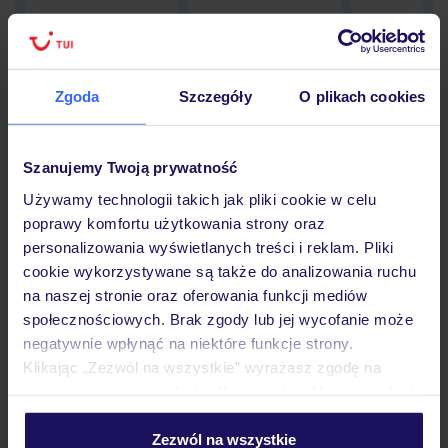
Zgoda
Szczegóły
O plikach cookies
Hotel
Szanujemy Twoją prywatność
Opinie
Używamy technologii takich jak pliki cookie w celu
poprawy komfortu użytkowania strony oraz
personalizowania wyświetlanych treści i reklam. Pliki
Pokoje
cookie wykorzystywane są także do analizowania ruchu
na naszej stronie oraz oferowania funkcji mediów
społecznościowych. Brak zgody lub jej wycofanie może
Wyżywienie
negatywnie wpłynąć na niektóre funkcje strony.
Klikając „Zezwól na wszystkie” wyrażasz zgodę na
umieszczenie wszystkich plików cookie. Możesz jednak
Atrakcje
personalizować swój wybór wchodząc w zakładkę
„Szczegóły”
Zezwól na wszystkie