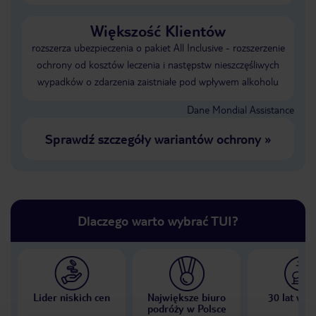
Większość Klientów
rozszerza ubezpieczenia o pakiet All Inclusive - rozszerzenie
ochrony od kosztów leczenia i następstw nieszczęśliwych
wypadków o zdarzenia zaistniałe pod wpływem alkoholu
Dane Mondial Assistance
Sprawdź szczegóły wariantów ochrony
»
Dlaczego warto wybrać TUI?
Lider niskich cen
Największe biuro
30 lat w P
podróży w Polsce