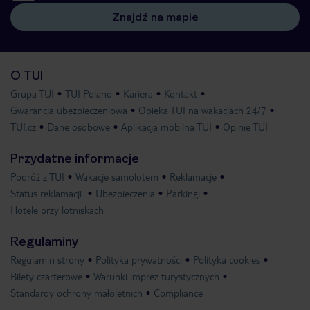
Znajdź na mapie
O TUI
Grupa TUI
TUI Poland
Kariera
Kontakt
Gwarancja ubezpieczeniowa
Opieka TUI na wakacjach 24/7
TUI.cz
Dane osobowe
Aplikacja mobilna TUI
Opinie TUI
Przydatne informacje
Podróż z TUI
Wakacje samolotem
Reklamacje
Status reklamacji
Ubezpieczenia
Parkingi
Hotele przy lotniskach
Regulaminy
Regulamin strony
Polityka prywatności
Polityka cookies
Bilety czarterowe
Warunki imprez turystycznych
Standardy ochrony małoletnich
Compliance