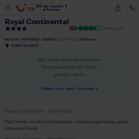
30
1
1
/
28
lat
|
numer
w Polsce
Royal Continental
(4026 opinii)
WŁOCHY
KAMPANIA
NEAPOL
KOD HOTELU
NAP18204
POKAŻ NA MAPIE
Ups, ta oferta nie jest dostępna.
Przygotowaliśmy dla Ciebie
podobne oferty:
Zobacz inne ceny i terminy
»
Royal Continental
-
informacje
Opis hotelu został przetłumaczony z języka angielskiego przez
narzędzie DeepL
nute
Najpopularniejsze udogodnienia: