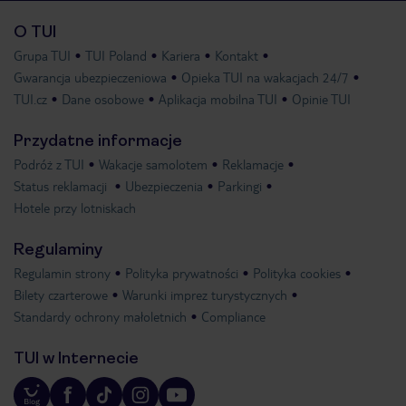
O TUI
Grupa TUI
TUI Poland
Kariera
Kontakt
Gwarancja ubezpieczeniowa
Opieka TUI na wakacjach 24/7
TUI.cz
Dane osobowe
Aplikacja mobilna TUI
Opinie TUI
Przydatne informacje
Podróż z TUI
Wakacje samolotem
Reklamacje
Status reklamacji
Ubezpieczenia
Parkingi
Hotele przy lotniskach
Regulaminy
Regulamin strony
Polityka prywatności
Polityka cookies
Bilety czarterowe
Warunki imprez turystycznych
Standardy ochrony małoletnich
Compliance
TUI w Internecie