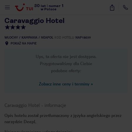
30
1
1
/
16
lat
|
numer
w Polsce
Caravaggio Hotel
WŁOCHY
KAMPANIA
NEAPOL
KOD HOTELU
NAP18039
POKAŻ NA MAPIE
Ups, ta oferta nie jest dostępna.
Przygotowaliśmy dla Ciebie
podobne oferty:
Zobacz inne ceny i terminy
»
Caravaggio Hotel
-
informacje
Opis hotelu został przetłumaczony z języka angielskiego przez
narzędzie DeepL
nute
Najpopularniejsze udogodnienia: