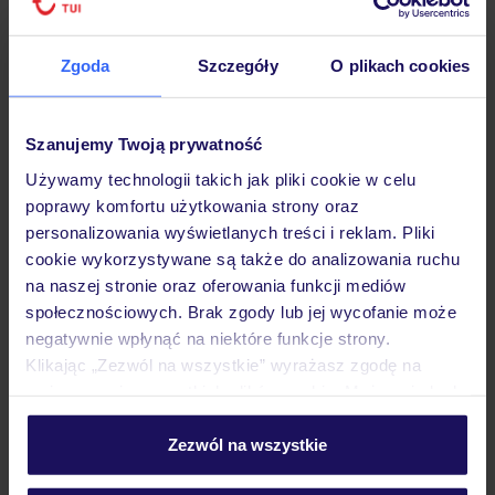
Zgoda
Szczegóły
O plikach cookies
Hotel
Szanujemy Twoją prywatność
Używamy technologii takich jak pliki cookie w celu
poprawy komfortu użytkowania strony oraz
Pokoje
personalizowania wyświetlanych treści i reklam. Pliki
cookie wykorzystywane są także do analizowania ruchu
na naszej stronie oraz oferowania funkcji mediów
Wyżywienie
społecznościowych. Brak zgody lub jej wycofanie może
negatywnie wpłynąć na niektóre funkcje strony.
Klikając „Zezwól na wszystkie” wyrażasz zgodę na
Atrakcje
umieszczenie wszystkich plików cookie. Możesz jednak
personalizować swój wybór wchodząc w zakładkę
„Szczegóły”
Zezwól na wszystkie
Ważne informacje
Szczegółowe informacje o plikach cookie znajdziesz