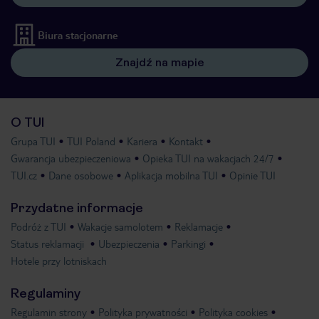
Biura stacjonarne
Znajdź na mapie
O TUI
Grupa TUI
TUI Poland
Kariera
Kontakt
Gwarancja ubezpieczeniowa
Opieka TUI na wakacjach 24/7
TUI.cz
Dane osobowe
Aplikacja mobilna TUI
Opinie TUI
Przydatne informacje
Podróż z TUI
Wakacje samolotem
Reklamacje
Status reklamacji
Ubezpieczenia
Parkingi
Hotele przy lotniskach
Regulaminy
Regulamin strony
Polityka prywatności
Polityka cookies