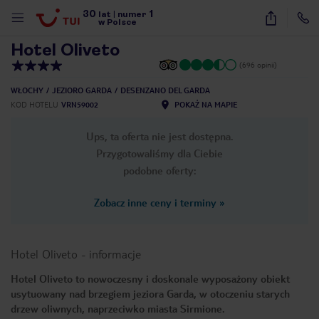
30
1
1
/
54
lat
|
numer
w Polsce
Hotel Oliveto
(696 opinii)
WŁOCHY
JEZIORO GARDA
DESENZANO DEL GARDA
KOD HOTELU
VRN59002
POKAŻ NA MAPIE
Ups, ta oferta nie jest dostępna.
Przygotowaliśmy dla Ciebie
podobne oferty:
Zobacz inne ceny i terminy
»
Hotel Oliveto
-
informacje
Hotel Oliveto to nowoczesny i doskonale wyposażony obiekt
usytuowany nad brzegiem jeziora Garda, w otoczeniu starych
nute
drzew oliwnych, naprzeciwko miasta Sirmione.