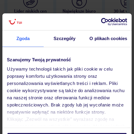
Lider niskich cen
Największe biuro
30 lat w P
podróży w Polsce
Zgoda
Szczegóły
O plikach cookies
Hotel
Szanujemy Twoją prywatność
Używamy technologii takich jak pliki cookie w celu
poprawy komfortu użytkowania strony oraz
Opinie
personalizowania wyświetlanych treści i reklam. Pliki
cookie wykorzystywane są także do analizowania ruchu
na naszej stronie oraz oferowania funkcji mediów
Pokoje
społecznościowych. Brak zgody lub jej wycofanie może
negatywnie wpłynąć na niektóre funkcje strony.
Klikając „Zezwól na wszystkie” wyrażasz zgodę na
Wyżywienie
umieszczenie wszystkich plików cookie. Możesz jednak
personalizować swój wybór wchodząc w zakładkę