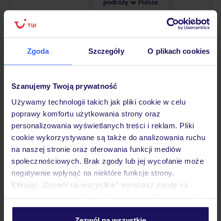
podróży w Polsce
Zgoda
Szczegóły
O plikach cookies
Hotel
Szanujemy Twoją prywatność
Opinie
Używamy technologii takich jak pliki cookie w celu
poprawy komfortu użytkowania strony oraz
personalizowania wyświetlanych treści i reklam. Pliki
cookie wykorzystywane są także do analizowania ruchu
Pokoje
na naszej stronie oraz oferowania funkcji mediów
społecznościowych. Brak zgody lub jej wycofanie może
negatywnie wpłynąć na niektóre funkcje strony.
Wyżywienie
Klikając „Zezwól na wszystkie” wyrażasz zgodę na
umieszczenie wszystkich plików cookie. Możesz jednak
personalizować swój wybór wchodząc w zakładkę
Atrakcje
„Szczegóły”
Zezwól na wszystkie