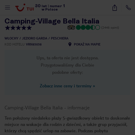
30
1
1
/
26
lat
|
numer
w Polsce
Camping-Village Bella Italia
(2446 opinii)
WŁOCHY
JEZIORO GARDA
PESCHIERA
KOD HOTELU
VRN85058
POKAŻ NA MAPIE
Ups, ta oferta nie jest dostępna.
Przygotowaliśmy dla Ciebie
podobne oferty:
Zobacz inne ceny i terminy
»
Camping-Village Bella Italia
-
informacje
Ten położony niedaleko plaży 5-gwiazdkowy obiekt to doskonałe
miejsce na wakacje dla rodzin z dziećmi, a także grup przyjaciół,
nute
którzy chcą spędzić urlop na zabawie. Podczas pobytu