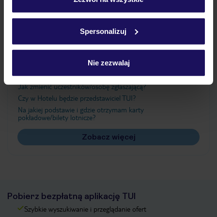
Szczegółowe informacje o plikach cookie znajdziesz
w
polityce plików cookies
oraz
polityce prywatności
.
Ważne informacje
Spersonalizuj
Nie zezwalaj
Często zadawane pytania
Jak zmienić uczestników/osobę zgłaszającą?
Czy w Hotelu będzie przedstawiciel TUI?
Na jakiej podstawie i gdzie otrzymam karty
pokładowe/bilety lotnicze?
Zobacz więcej
Pobierz bezpłatną aplikację TUI
Szybkie wyszukiwanie i przeglądanie ofert