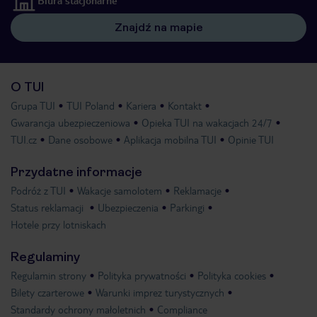
Biura stacjonarne
Znajdź na mapie
O TUI
Grupa TUI
TUI Poland
Kariera
Kontakt
Gwarancja ubezpieczeniowa
Opieka TUI na wakacjach 24/7
TUI.cz
Dane osobowe
Aplikacja mobilna TUI
Opinie TUI
Przydatne informacje
Podróż z TUI
Wakacje samolotem
Reklamacje
Status reklamacji
Ubezpieczenia
Parkingi
Hotele przy lotniskach
Regulaminy
Regulamin strony
Polityka prywatności
Polityka cookies
Bilety czarterowe
Warunki imprez turystycznych
Standardy ochrony małoletnich
Compliance