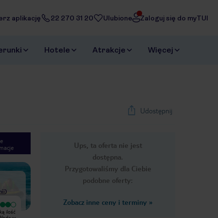
erz aplikację
22 270 31 20
Ulubione
Zaloguj się do myTUI
erunki
Hotele
Atrakcje
Więcej
Udostępnij
e
Ups, ta oferta nie jest
macje
1
/
26
dostępna.
Next slide
Przygotowaliśmy dla Ciebie
podobne oferty:
nii
)
Zobacz inne ceny i terminy
»
Wyjątkowy
Ładne miejsce, miła obsługa
Moje wrażenia z lipcowego pobytu
Eurocamp, natomiast pracownicy
 Woda w
pod namiotem. Przy każdym z