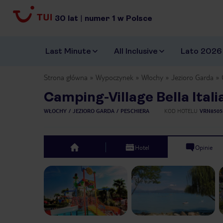
30
lat
|
numer
1
w Polsce
Last Minute
All Inclusive
Lato 2026
Strona główna
Wypoczynek
Włochy
Jezioro Garda
Camping-Village Bella Itali
WŁOCHY
JEZIORO GARDA
PESCHIERA
KOD HOTELU
VRN8505
Hotel
Opinie
top
Previous slide