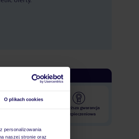
km pieszo :). Restauracje, bary (+) -
Dwie duże restauracje. My byliśmy w
Corte Riga: ładniejszy wystrój.
Świetne jedzenie, miły personel, ceny
konkurencyjne do tych na mieście.
Plaża (+-) - Niezbyt szeroka, żwirkowa.
Wejście do wody specyficzne.
Najpierw żwirek i kamloty. Potem muł
(jakby się po maśle chodziło) i
kamloty. Po kilkunastu metrach
piaseczek i mało kamlotów.
Żałowałem, że nie mam butów do
wody. Natomiast widok: prima sort.
Dodatkowo molo przy kempingu.
Basen (+) - Prawdziwy aquapark.
Dzieci będą wniebowzięte. Jest
wszystko co kochają. Mało miejsca na
leżakach. Na basenie pływackim ......
O plikach cookies
obowiązkowy czepek (ściśle
pilnowane). Można kupić w barze
 000 hoteli w ponad 50
Najwyższa gwarancja
obok za kilka euro. Są wyjątki. Łysi są
krajach
ubezpieczeniowa
zwolnieni z czepka, więc jak ktoś chce
przyoszczędzić ;). Sport i animacje (+)
- Specjalnie nie korzystaliśmy, ale
az personalizowania
młodzież na boiska chodziła. Jest ich
na naszej stronie oraz