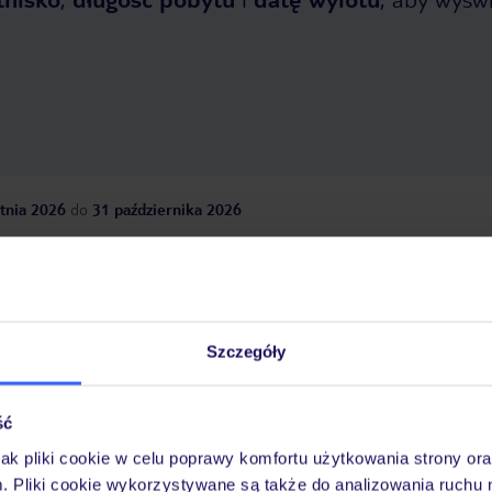
tnia 2026
do
31 października 2026
Dlaczego warto wybrać TUI?
Szczegóły
óży
Tylko u nas opieka na
10
30 lat w Polsce
wakacjach 24/7
ść
jak pliki cookie w celu poprawy komfortu użytkowania strony or
m. Pliki cookie wykorzystywane są także do analizowania ruchu 