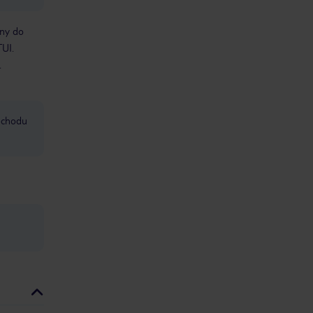
bny do
TUI.
.
mochodu