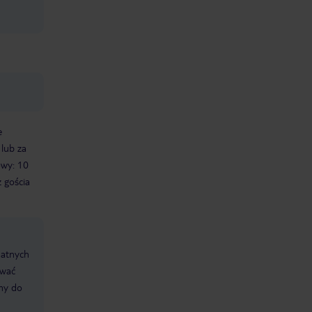
e
 lub za
owy: 10
 gościa
datnych
ować
śmy do