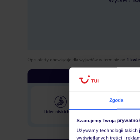
Opis oferty obowiązuje dla wyjazdów w terminie
od
1 kwie
Zgoda
Największe biuro podr
Lider niskich cen
w Polsce
Szanujemy Twoją prywatno
Używamy technologii takich 
wyświetlanych treści i rekla