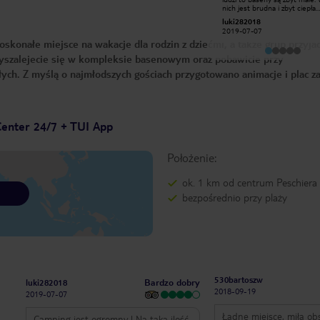
,atrakcje dla małych i dużych
nich jest brudna i zbyt ciepła.
,animacje wieczorne ,przyjazna
Codzienna walka o leżaki wyka
779przemekm
luki282018
obsługa i sama atmosfera na
Na plus są animacje. Ceny prz
2018-02-18
2019-07-07
kampingu ,wieczorami cisza,teren po
basenach są wysokie np. Mał
konałe miejsce na wakacje dla rodzin z dziećmi, a także grup przyjac
22 zamykany i chroniony ,polecam
to koszt 2,5 euro. Inaczej ma się
sprawa przy jeziorze gdzie jest
wyszalejecie się w kompleksie basenowym oraz pobawicie przy
miejsce z rana oraz woda
przyjemniejsza. Sklep jest dobrze
słych. Z myślą o najmłodszych gościach przygotowano animacje i plac z
wyposażony. Domki zadbane i
klimatyzacją, która ratuje życie
Parking na auta wystarczający. Jeśl
miałbym porównywać z innym
campingiem to np. Albatros w
Toskanii jest dużo fajniejszy. Okolica
Center 24/7 + TUI App
jest ładna. Do Peschiera prow
ładny deptak przy jeziorze.
Położenie:
ok. 1 km od centrum Peschiera
bezpośrednio przy plaży
530bartoszw
Bardzo dobry
luki282018
2018-09-19
2019-07-07
Ładne miejsce, miła ob
Camping jest ogromny ! Na taką ilość