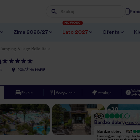
Pobi
Wpisz frazę, której szukasz
NOWOŚĆ
Zima 2026/27
Lato 2027
Oferta
Ki
Camping-Village Bella Italia
a
8
POKAŻ NA MAPIE
Ważn
Pokoje
Wyżywienie
Atrakcje
infor
+
20
Bardzo dobry
(
2446
opi
Bardzo dobry
Bardzo dobry
Duży i bezpieczny
Camping jest ogromny ! Na taką ilość
kamping,restauracje ,baseny
ludzi to baseny są zbyt małe.