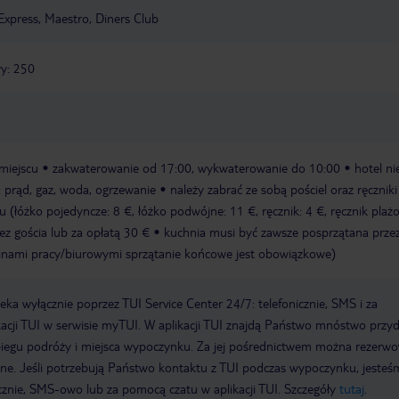
Express, Maestro, Diners Club
y: 250
miejscu
zakwaterowanie od 17:00, wykwaterowanie do 10:00
hotel ni
: prąd, gaz, woda, ogrzewanie
należy zabrać ze sobą pościel oraz ręczniki
 (łóżko pojedyncze: 8 €, łóżko podwójne: 11 €, ręcznik: 4 €, ręcznik plaż
z gościa lub za opłatą 30 €
kuchnia musi być zawsze posprzątana przez
dzinami pracy/biurowymi sprzątanie końcowe jest obowiązkowe)
a wyłącznie poprzez TUI Service Center 24/7: telefonicznie, SMS i za
acji TUI w serwisie myTUI. W aplikacji TUI znajdą Państwo mnóstwo przy
biegu podróży i miejsca wypoczynku. Za jej pośrednictwem można rezerw
wne. Jeśli potrzebują Państwo kontaktu z TUI podczas wypoczynku, jeste
icznie, SMS-owo lub za pomocą czatu w aplikacji TUI. Szczegóły
tutaj
.