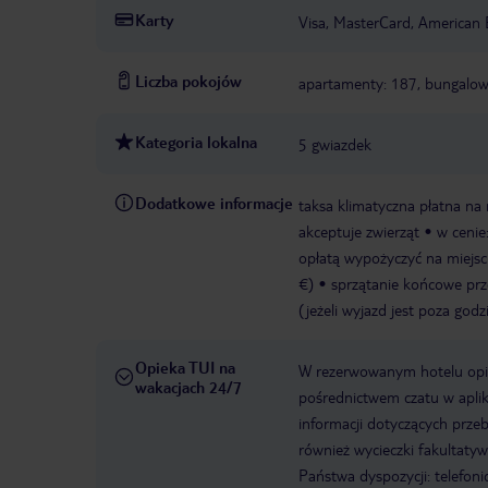
Karty
Visa, MasterCard, American 
Liczba pokojów
apartamenty: 187, bungalow
Kategoria lokalna
5 gwiazdek
Dodatkowe informacje
taksa klimatyczna płatna na 
akceptuje zwierząt
w cenie
opłatą wypożyczyć na miejscu
€)
sprzątanie końcowe prze
(jeżeli wyjazd jest poza go
Opieka TUI na
W rezerwowanym hotelu opiek
wakacjach 24/7
pośrednictwem czatu w aplik
informacji dotyczących prze
również wycieczki fakultaty
Państwa dyspozycji: telefon