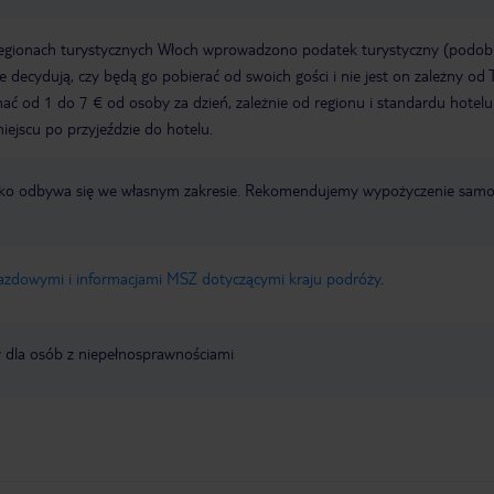
regionach turystycznych Włoch wprowadzono podatek turystyczny (podo
ze decydują, czy będą go pobierać od swoich gości i nie jest on zależny od 
ć od 1 do 7 € od osoby za dzień, zależnie od regionu i standardu hotelu
miejscu po przyjeździe do hotelu.
otnisko odbywa się we własnym zakresie. Rekomendujemy wypożyczenie sa
jazdowymi i informacjami MSZ dotyczącymi kraju podróży
.
y dla osób z niepełnosprawnościami