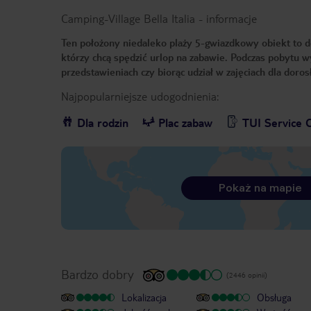
Camping-Village Bella Italia
-
informacje
Ten położony niedaleko plaży 5-gwiazdkowy obiekt to dos
którzy chcą spędzić urlop na zabawie. Podczas pobytu 
przedstawieniach czy biorąc udział w zajęciach dla doro
Najpopularniejsze udogodnienia:
Dla rodzin
Plac zabaw
TUI Service 
Pokaż na mapie
Bardzo dobry
(2446 opinii)
Lokalizacja
Obsługa