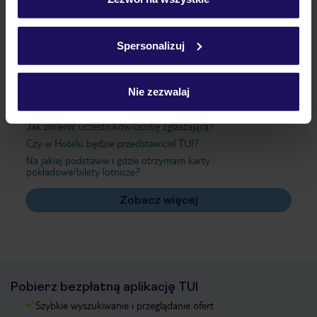
Szczegółowe informacje o plikach cookie znajdziesz
w
polityce plików cookies
oraz
polityce prywatności
.
Ważne informacje
Spersonalizuj
Nie zezwalaj
Często zadawane pytania
Jak zmienić uczestników/osobę zgłaszającą?
Czy w Hotelu będzie przedstawiciel TUI?
Na jakiej podstawie i gdzie otrzymam karty
pokładowe/bilety lotnicze?
Zobacz więcej
Pobierz bezpłatną aplikację TUI
Szybkie wyszukiwanie i przeglądanie ofert