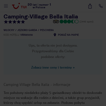
30
1
1
/
26
lat
|
numer
w Polsce
Camping-Village Bella Italia
(2446 opinii)
WŁOCHY
JEZIORO GARDA
PESCHIERA
KOD HOTELU
VRN85058
POKAŻ NA MAPIE
Ups, ta oferta nie jest dostępna.
Przygotowaliśmy dla Ciebie
podobne oferty:
Zobacz inne ceny i terminy
»
Camping-Village Bella Italia
-
informacje
Ten położony niedaleko plaży 5-gwiazdkowy obiekt to doskonałe
miejsce na wakacje dla rodzin z dziećmi, a także grup przyjaciół,
nute
którzy chcą spędzić urlop na zabawie. Podczas pobytu