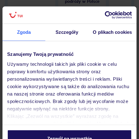
podróży w Polsce
Zgoda
Szczegóły
O plikach cookies
Hotel
Szanujemy Twoją prywatność
Opinie
Używamy technologii takich jak pliki cookie w celu
poprawy komfortu użytkowania strony oraz
personalizowania wyświetlanych treści i reklam. Pliki
cookie wykorzystywane są także do analizowania ruchu
Pokoje
na naszej stronie oraz oferowania funkcji mediów
społecznościowych. Brak zgody lub jej wycofanie może
negatywnie wpłynąć na niektóre funkcje strony.
Wyżywienie
Klikając „Zezwól na wszystkie” wyrażasz zgodę na
umieszczenie wszystkich plików cookie. Możesz jednak
personalizować swój wybór wchodząc w zakładkę
Atrakcje
„Szczegóły”
Zezwól na wszystkie