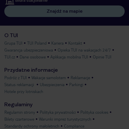
Biura stacjonarne
Znajdź na mapie
O TUI
Grupa TUI
TUI Poland
Kariera
Kontakt
Gwarancja ubezpieczeniowa
Opieka TUI na wakacjach 24/7
TUI.cz
Dane osobowe
Aplikacja mobilna TUI
Opinie TUI
Przydatne informacje
Podróż z TUI
Wakacje samolotem
Reklamacje
Status reklamacji
Ubezpieczenia
Parkingi
Hotele przy lotniskach
Regulaminy
Regulamin strony
Polityka prywatności
Polityka cookies
Bilety czarterowe
Warunki imprez turystycznych
Standardy ochrony małoletnich
Compliance