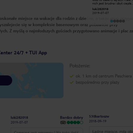
,atrakcje dla małych i dużych
nich jest brudna i zbyt ciepła.
,animacje wieczorne ,przyjazna
Codzienna walka o leżaki wyka
779przemekm
luki282018
obsługa i sama atmosfera na
Na plus są animacje. Ceny prz
2018-02-18
2019-07-07
kampingu ,wieczorami cisza,teren po
basenach są wysokie np. Mał
konałe miejsce na wakacje dla rodzin z dziećmi, a także grup przyjac
22 zamykany i chroniony ,polecam
to koszt 2,5 euro. Inaczej ma się
sprawa przy jeziorze gdzie jest
wyszalejecie się w kompleksie basenowym oraz pobawicie przy
miejsce z rana oraz woda
przyjemniejsza. Sklep jest dobrze
słych. Z myślą o najmłodszych gościach przygotowano animacje i plac z
wyposażony. Domki zadbane i
klimatyzacją, która ratuje życie
Parking na auta wystarczający. Jeśl
miałbym porównywać z innym
campingiem to np. Albatros w
Toskanii jest dużo fajniejszy. Okolica
Center 24/7 + TUI App
jest ładna. Do Peschiera prow
ładny deptak przy jeziorze.
Położenie:
ok. 1 km od centrum Peschiera
bezpośrednio przy plaży
530bartoszw
Bardzo dobry
luki282018
2018-09-19
2019-07-07
Ładne miejsce, miła ob
Camping jest ogromny ! Na taką ilość