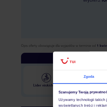
Opis oferty obowiązuje dla wyjazdów w terminie
od
1 kwie
Zgoda
Największe biuro podr
Lider niskich cen
w Polsce
Szanujemy Twoją prywatno
Używamy technologii takich 
wyświetlanych treści i rekla