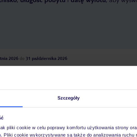
tnia 2026
do
31 października 2026
Dlaczego warto wybrać TUI?
Szczegóły
óży
Tylko u nas opieka na
10
30 lat w Polsce
wakacjach 24/7
ść
jak pliki cookie w celu poprawy komfortu użytkowania strony or
m. Pliki cookie wykorzystywane są także do analizowania ruchu 