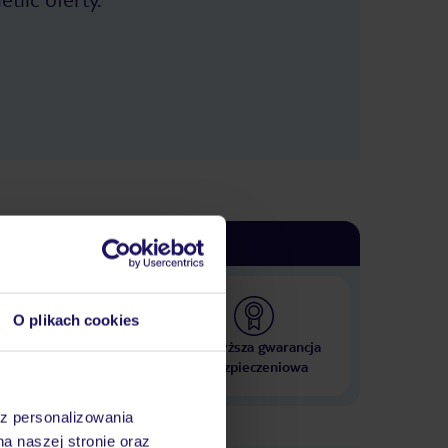
km pieszo :). Restauracje, bary (+) -
Dwie duże restauracje. My byliśmy w
Corte Riga: ładniejszy wystrój.
Świetne jedzenie, miły personel, ceny
konkurencyjne do tych na mieście.
Plaża (+-) - Niezbyt szeroka, żwirkowa.
Wejście do wody specyficzne.
Najpierw żwirek i kamloty. Potem muł
(jakby się po maśle chodziło) i
kamloty. Po kilkunastu metrach
piaseczek i mało kamlotów.
Żałowałem, że nie mam butów do
wody. Natomiast widok: prima sort.
Dodatkowo molo przy kempingu.
Basen (+) - Prawdziwy aquapark.
Dzieci będą wniebowzięte. Jest
wszystko co kochają. Mało miejsca na
leżakach. Na basenie pływackim ......
O plikach cookies
obowiązkowy czepek (ściśle
pilnowane). Można kupić w barze
 000 hoteli w ponad 50
Najwyższa gwarancja
obok za kilka euro. Są wyjątki. Łysi są
krajach
ubezpieczeniowa
zwolnieni z czepka, więc jak ktoś chce
przyoszczędzić ;). Sport i animacje (+)
- Specjalnie nie korzystaliśmy, ale
az personalizowania
młodzież na boiska chodziła. Jest ich
na naszej stronie oraz