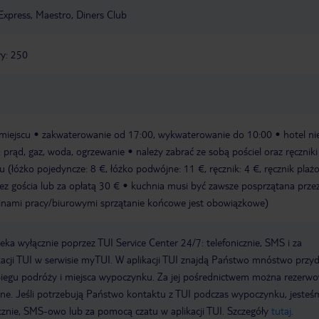
Express, Maestro, Diners Club
y: 250
miejscu
zakwaterowanie od 17:00, wykwaterowanie do 10:00
hotel ni
: prąd, gaz, woda, ogrzewanie
należy zabrać ze sobą pościel oraz ręczniki
 (łóżko pojedyncze: 8 €, łóżko podwójne: 11 €, ręcznik: 4 €, ręcznik plaż
z gościa lub za opłatą 30 €
kuchnia musi być zawsze posprzątana przez
dzinami pracy/biurowymi sprzątanie końcowe jest obowiązkowe)
a wyłącznie poprzez TUI Service Center 24/7: telefonicznie, SMS i za
acji TUI w serwisie myTUI. W aplikacji TUI znajdą Państwo mnóstwo przy
biegu podróży i miejsca wypoczynku. Za jej pośrednictwem można rezerw
wne. Jeśli potrzebują Państwo kontaktu z TUI podczas wypoczynku, jeste
icznie, SMS-owo lub za pomocą czatu w aplikacji TUI. Szczegóły
tutaj
.