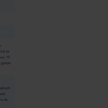
e
 lub za
owy: 10
 gościa
datnych
ować
śmy do