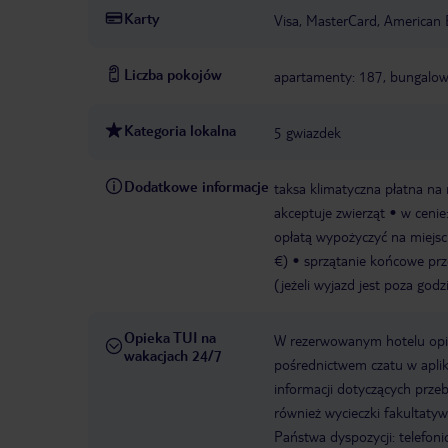
Karty
Visa, MasterCard, American 
Liczba pokojów
apartamenty: 187, bungalow
Kategoria lokalna
5 gwiazdek
Dodatkowe informacje
taksa klimatyczna płatna na 
akceptuje zwierząt
w cenie
opłatą wypożyczyć na miejscu
€)
sprzątanie końcowe prze
(jeżeli wyjazd jest poza go
Opieka TUI na
W rezerwowanym hotelu opiek
wakacjach 24/7
pośrednictwem czatu w aplik
informacji dotyczących prze
również wycieczki fakultaty
Państwa dyspozycji: telefon