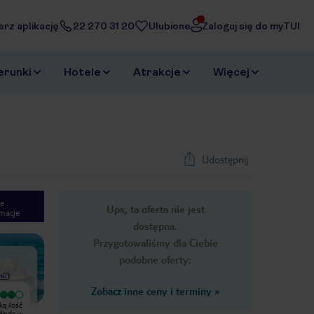
erz aplikację
22 270 31 20
Ulubione
Zaloguj się do myTUI
erunki
Hotele
Atrakcje
Więcej
Udostępnij
e
Ups, ta oferta nie jest
macje
1
/
26
dostępna.
Next slide
Przygotowaliśmy dla Ciebie
podobne oferty:
nii
)
Zobacz inne ceny i terminy
»
Wyjątkowy
Ładne miejsce, miła obsługa
Moje wrażenia z lipcowego pobytu
Eurocamp, natomiast pracownicy
 Woda w
pod namiotem. Przy każdym z