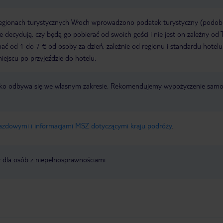
regionach turystycznych Włoch wprowadzono podatek turystyczny (podo
ze decydują, czy będą go pobierać od swoich gości i nie jest on zależny od 
ć od 1 do 7 € od osoby za dzień, zależnie od regionu i standardu hotelu
miejscu po przyjeździe do hotelu.
otnisko odbywa się we własnym zakresie. Rekomendujemy wypożyczenie sa
jazdowymi i informacjami MSZ dotyczącymi kraju podróży
.
y dla osób z niepełnosprawnościami