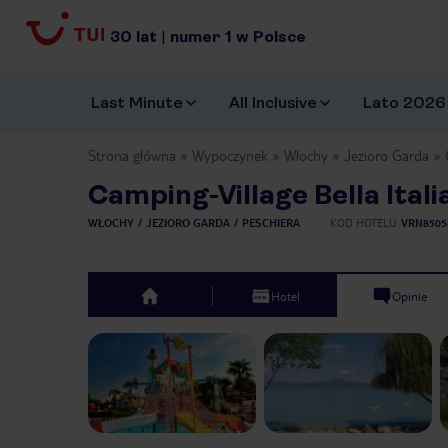
30
lat
|
numer
1
w Polsce
Last Minute
All Inclusive
Lato 2026
Strona główna
Wypoczynek
Włochy
Jezioro Garda
Camping-Village Bella Itali
WŁOCHY
JEZIORO GARDA
PESCHIERA
KOD HOTELU
VRN8505
Hotel
Opinie
top
Previous slide