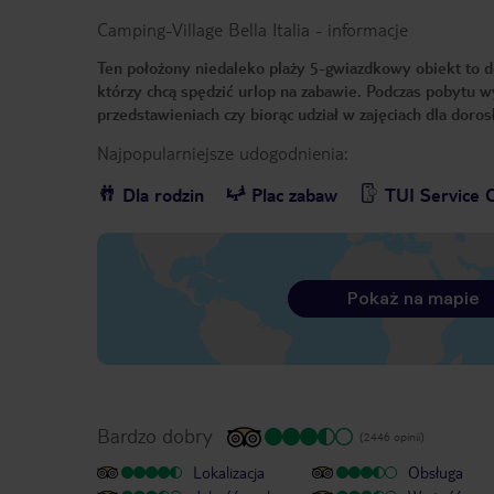
Camping-Village Bella Italia
-
informacje
Ten położony niedaleko plaży 5-gwiazdkowy obiekt to dos
którzy chcą spędzić urlop na zabawie. Podczas pobytu 
przedstawieniach czy biorąc udział w zajęciach dla doro
Najpopularniejsze udogodnienia:
Dla rodzin
Plac zabaw
TUI Service 
Pokaż na mapie
Bardzo dobry
(2446 opinii)
Lokalizacja
Obsługa