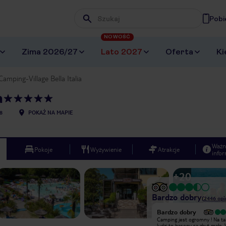
Pobi
Wpisz frazę, której szukasz
NOWOŚĆ
Zima 2026/27
Lato 2027
Oferta
Ki
Camping-Village Bella Italia
a
8
POKAŻ NA MAPIE
Ważn
Pokoje
Wyżywienie
Atrakcje
infor
+
20
Bardzo dobry
(
2446
opi
Bardzo dobry
Bardzo dobry
Duży i bezpieczny
Camping jest ogromny ! Na taką ilość
kamping,restauracje ,baseny
ludzi to baseny są zbyt małe.