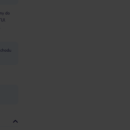
bny do
TUI.
.
mochodu