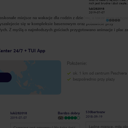
,atrakcje dla małych i dużych
nich jest brudna i zbyt ciepła.
,animacje wieczorne ,przyjazna
Codzienna walka o leżaki wyka
779przemekm
luki282018
obsługa i sama atmosfera na
Na plus są animacje. Ceny prz
2018-02-18
2019-07-07
kampingu ,wieczorami cisza,teren po
basenach są wysokie np. Mał
konałe miejsce na wakacje dla rodzin z dziećmi, a także grup przyjac
22 zamykany i chroniony ,polecam
to koszt 2,5 euro. Inaczej ma się
sprawa przy jeziorze gdzie jest
wyszalejecie się w kompleksie basenowym oraz pobawicie przy
miejsce z rana oraz woda
przyjemniejsza. Sklep jest dobrze
słych. Z myślą o najmłodszych gościach przygotowano animacje i plac z
wyposażony. Domki zadbane i
klimatyzacją, która ratuje życie
Parking na auta wystarczający. Jeśl
miałbym porównywać z innym
campingiem to np. Albatros w
Toskanii jest dużo fajniejszy. Okolica
Center 24/7 + TUI App
jest ładna. Do Peschiera prow
ładny deptak przy jeziorze.
Położenie:
ok. 1 km od centrum Peschiera
bezpośrednio przy plaży
530bartoszw
Bardzo dobry
luki282018
2018-09-19
2019-07-07
Ładne miejsce, miła ob
Camping jest ogromny ! Na taką ilość