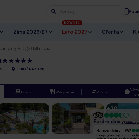
Pobi
Wpisz frazę, której szukasz
NOWOŚĆ
Zima 2026/27
Lato 2027
Oferta
Ki
Camping-Village Bella Italia
a
8
POKAŻ NA MAPIE
Ważn
Pokoje
Wyżywienie
Atrakcje
infor
+
20
Bardzo dobry
(
2446
opi
Bardzo dobry
Bardzo dobry
Duży i bezpieczny
Camping jest ogromny ! Na taką ilość
kamping,restauracje ,baseny
ludzi to baseny są zbyt małe.