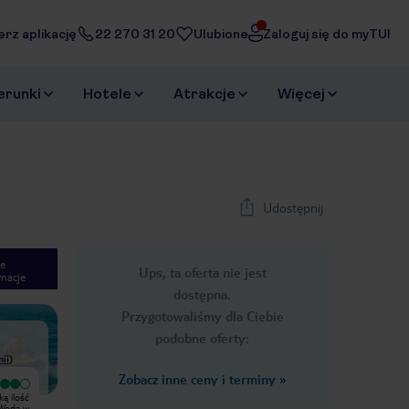
erz aplikację
22 270 31 20
Ulubione
Zaloguj się do myTUI
erunki
Hotele
Atrakcje
Więcej
Udostępnij
e
Ups, ta oferta nie jest
macje
1
/
26
dostępna.
Next slide
Przygotowaliśmy dla Ciebie
podobne oferty:
nii
)
Zobacz inne ceny i terminy
»
Wyjątkowy
Ładne miejsce, miła obsługa
Moje wrażenia z lipcowego pobytu
Eurocamp, natomiast pracownicy
 Woda w
pod namiotem. Przy każdym z