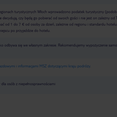
regionach turystycznych Włoch wprowadzono podatek turystyczny (podo
ze decydują, czy będą go pobierać od swoich gości i nie jest on zależny od 
ć od 1 do 7 € od osoby za dzień, zależnie od regionu i standardu hotelu
miejscu po przyjeździe do hotelu.
otnisko odbywa się we własnym zakresie. Rekomendujemy wypożyczenie sa
jazdowymi i informacjami MSZ dotyczącymi kraju podróży
.
y dla osób z niepełnosprawnościami