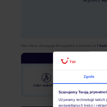
Opis oferty obowiązuje dla wyjazdów w terminie
od
1 kwie
Zgoda
Największe biuro podr
Lider niskich cen
w Polsce
Szanujemy Twoją prywatno
Używamy technologii takich 
wyświetlanych treści i rekla