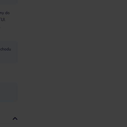
bny do
TUI.
.
mochodu