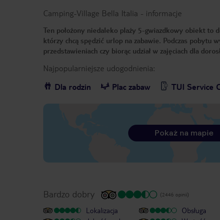
Camping-Village Bella Italia
-
informacje
Ten położony niedaleko plaży 5-gwiazdkowy obiekt to dos
którzy chcą spędzić urlop na zabawie. Podczas pobytu 
przedstawieniach czy biorąc udział w zajęciach dla doro
Najpopularniejsze udogodnienia:
Dla rodzin
Plac zabaw
TUI Service 
Pokaż na mapie
Bardzo dobry
(2446 opinii)
Lokalizacja
Obsługa