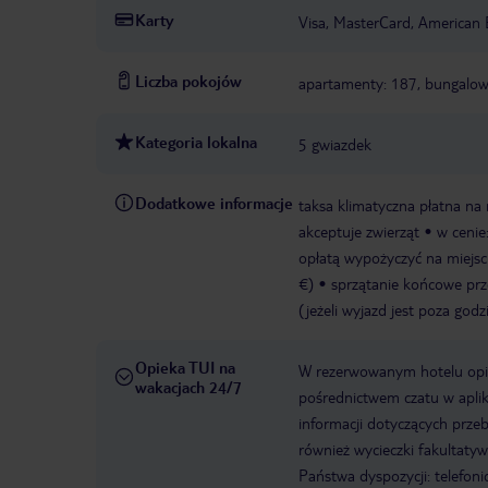
Karty
Visa, MasterCard, American 
Liczba pokojów
apartamenty: 187, bungalow
Kategoria lokalna
5 gwiazdek
Dodatkowe informacje
taksa klimatyczna płatna na 
akceptuje zwierząt
w cenie
opłatą wypożyczyć na miejscu
€)
sprzątanie końcowe prze
(jeżeli wyjazd jest poza go
Opieka TUI na
W rezerwowanym hotelu opiek
wakacjach 24/7
pośrednictwem czatu w aplik
informacji dotyczących prze
również wycieczki fakultaty
Państwa dyspozycji: telefon