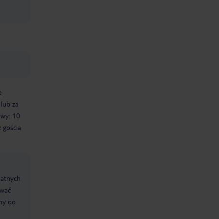
e
 lub za
owy: 10
 gościa
datnych
ować
śmy do