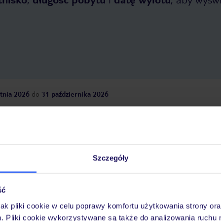
tnia 2026
do
31 października 2026
Dlaczego warto wybrać TUI?
Szczegóły
óży
Tylko u nas opieka na
10
30 lat w Polsce
wakacjach 24/7
ść
jak pliki cookie w celu poprawy komfortu użytkowania strony or
m. Pliki cookie wykorzystywane są także do analizowania ruchu 