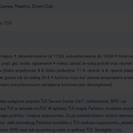
Express, Maestro, Diners Club
y: 250
miejscu
zakwaterowanie od 17:00, wykwaterowanie do 10:00
hotel ni
: prąd, gaz, woda, ogrzewanie
należy zabrać ze sobą pościel oraz ręczniki
 (łóżko pojedyncze: 8 €, łóżko podwójne: 11 €, ręcznik: 4 €, ręcznik plaż
z gościa lub za opłatą 30 €
kuchnia musi być zawsze posprzątana przez
dzinami pracy/biurowymi sprzątanie końcowe jest obowiązkowe)
a wyłącznie poprzez TUI Service Center 24/7: telefonicznie, SMS i za
acji TUI w serwisie myTUI. W aplikacji TUI znajdą Państwo mnóstwo przy
biegu podróży i miejsca wypoczynku. Za jej pośrednictwem można rezerw
wne. Jeśli potrzebują Państwo kontaktu z TUI podczas wypoczynku, jeste
icznie, SMS-owo lub za pomocą czatu w aplikacji TUI. Szczegóły
tutaj
.