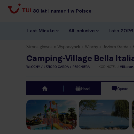
30
lat
|
numer
1
w Polsce
Last Minute
All Inclusive
Lato 2026
Strona główna
Wypoczynek
Włochy
Jezioro Garda
Camping-Village Bella Itali
WŁOCHY
JEZIORO GARDA
PESCHIERA
KOD HOTELU
VRN8505
Hotel
Opinie
top
Previous slide