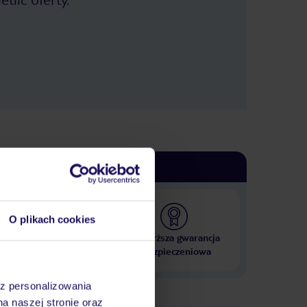
km pieszo :). Restauracje, bary (+) -
Dwie duże restauracje. My byliśmy w
Corte Riga: ładniejszy wystrój.
Świetne jedzenie, miły personel, ceny
konkurencyjne do tych na mieście.
Plaża (+-) - Niezbyt szeroka, żwirkowa.
Wejście do wody specyficzne.
Najpierw żwirek i kamloty. Potem muł
(jakby się po maśle chodziło) i
kamloty. Po kilkunastu metrach
piaseczek i mało kamlotów.
Żałowałem, że nie mam butów do
wody. Natomiast widok: prima sort.
Dodatkowo molo przy kempingu.
Basen (+) - Prawdziwy aquapark.
Dzieci będą wniebowzięte. Jest
wszystko co kochają. Mało miejsca na
leżakach. Na basenie pływackim ......
O plikach cookies
obowiązkowy czepek (ściśle
pilnowane). Można kupić w barze
 000 hoteli w ponad 50
Najwyższa gwarancja
obok za kilka euro. Są wyjątki. Łysi są
krajach
ubezpieczeniowa
zwolnieni z czepka, więc jak ktoś chce
przyoszczędzić ;). Sport i animacje (+)
- Specjalnie nie korzystaliśmy, ale
az personalizowania
młodzież na boiska chodziła. Jest ich
na naszej stronie oraz