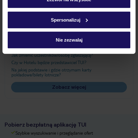
Szczegółowe informacje o plikach cookie znajdziesz
w
polityce plików cookies
oraz
polityce prywatności
.
Ważne informacje
Spersonalizuj
Nie zezwalaj
Często zadawane pytania
Jak zmienić uczestników/osobę zgłaszającą?
Czy w Hotelu będzie przedstawiciel TUI?
Na jakiej podstawie i gdzie otrzymam karty
pokładowe/bilety lotnicze?
Zobacz więcej
Pobierz bezpłatną aplikację TUI
Szybkie wyszukiwanie i przeglądanie ofert