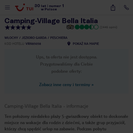
30
1
1
/
26
lat
|
numer
w Polsce
Camping-Village Bella Italia
(2446 opinii)
WŁOCHY
JEZIORO GARDA
PESCHIERA
KOD HOTELU
VRN85058
POKAŻ NA MAPIE
Ups, ta oferta nie jest dostępna.
Przygotowaliśmy dla Ciebie
podobne oferty:
Zobacz inne ceny i terminy
»
Camping-Village Bella Italia
-
informacje
Ten położony niedaleko plaży 5-gwiazdkowy obiekt to doskonałe
miejsce na wakacje dla rodzin z dziećmi, a także grup przyjaciół,
nute
którzy chcą spędzić urlop na zabawie. Podczas pobytu