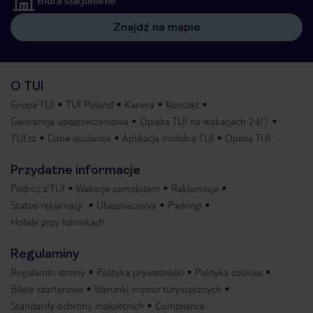
Biura stacjonarne
Znajdź na mapie
O TUI
Grupa TUI
TUI Poland
Kariera
Kontakt
Gwarancja ubezpieczeniowa
Opieka TUI na wakacjach 24/7
TUI.cz
Dane osobowe
Aplikacja mobilna TUI
Opinie TUI
Przydatne informacje
Podróż z TUI
Wakacje samolotem
Reklamacje
Status reklamacji
Ubezpieczenia
Parkingi
Hotele przy lotniskach
Regulaminy
Regulamin strony
Polityka prywatności
Polityka cookies
Bilety czarterowe
Warunki imprez turystycznych
Standardy ochrony małoletnich
Compliance