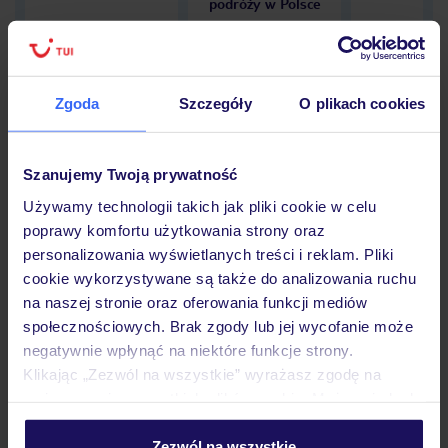
podróży w Polsce
Zgoda
Szczegóły
O plikach cookies
Hotel
Szanujemy Twoją prywatność
Opinie
Używamy technologii takich jak pliki cookie w celu
poprawy komfortu użytkowania strony oraz
personalizowania wyświetlanych treści i reklam. Pliki
cookie wykorzystywane są także do analizowania ruchu
Pokoje
na naszej stronie oraz oferowania funkcji mediów
społecznościowych. Brak zgody lub jej wycofanie może
negatywnie wpłynąć na niektóre funkcje strony.
Wyżywienie
Klikając „Zezwól na wszystkie” wyrażasz zgodę na
umieszczenie wszystkich plików cookie. Możesz jednak
personalizować swój wybór wchodząc w zakładkę
Atrakcje
„Szczegóły”
Zezwól na wszystkie