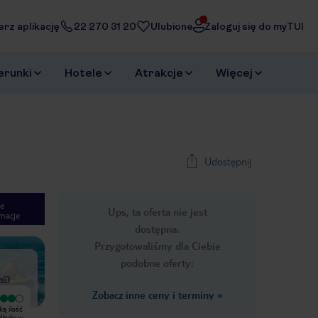
erz aplikację
22 270 31 20
Ulubione
Zaloguj się do myTUI
erunki
Hotele
Atrakcje
Więcej
Udostępnij
e
Ups, ta oferta nie jest
macje
1
/
26
dostępna.
Next slide
Przygotowaliśmy dla Ciebie
podobne oferty:
nii
)
Zobacz inne ceny i terminy
»
Wyjątkowy
Ładne miejsce, miła obsługa
Moje wrażenia z lipcowego pobytu
Eurocamp, natomiast pracownicy
 Woda w
pod namiotem. Przy każdym z