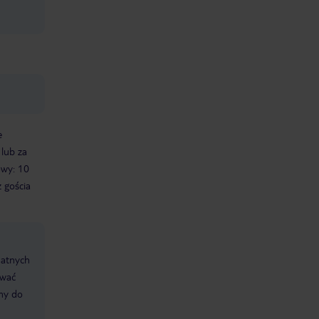
e
 lub za
owy: 10
 gościa
datnych
ować
śmy do