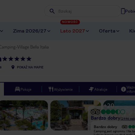
Pobi
Wpisz frazę, której szukasz
NOWOŚĆ
Zima 2026/27
Lato 2027
Oferta
Ki
Camping-Village Bella Italia
a
8
POKAŻ NA MAPIE
Ważn
Pokoje
Wyżywienie
Atrakcje
infor
+
20
Bardzo dobry
(
2446
opi
Bardzo dobry
Bardzo dobry
Duży i bezpieczny
Camping jest ogromny ! Na taką ilość
kamping,restauracje ,baseny
ludzi to baseny są zbyt małe.