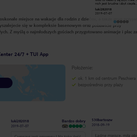
,atrakcje dla małych i dużych
nich jest brudna i zbyt ciepła.
,animacje wieczorne ,przyjazna
Codzienna walka o leżaki wyka
779przemekm
luki282018
obsługa i sama atmosfera na
Na plus są animacje. Ceny prz
2018-02-18
2019-07-07
kampingu ,wieczorami cisza,teren po
basenach są wysokie np. Mał
konałe miejsce na wakacje dla rodzin z dziećmi, a także grup przyjac
22 zamykany i chroniony ,polecam
to koszt 2,5 euro. Inaczej ma się
sprawa przy jeziorze gdzie jest
wyszalejecie się w kompleksie basenowym oraz pobawicie przy
miejsce z rana oraz woda
przyjemniejsza. Sklep jest dobrze
słych. Z myślą o najmłodszych gościach przygotowano animacje i plac z
wyposażony. Domki zadbane i
klimatyzacją, która ratuje życie
Parking na auta wystarczający. Jeśl
miałbym porównywać z innym
campingiem to np. Albatros w
Toskanii jest dużo fajniejszy. Okolica
Center 24/7 + TUI App
jest ładna. Do Peschiera prow
ładny deptak przy jeziorze.
Położenie:
ok. 1 km od centrum Peschiera
bezpośrednio przy plaży
530bartoszw
Bardzo dobry
luki282018
2018-09-19
2019-07-07
Ładne miejsce, miła ob
Camping jest ogromny ! Na taką ilość