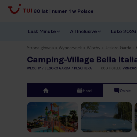
30
lat
|
numer
1
w Polsce
Last Minute
All Inclusive
Lato 2026
Strona główna
Wypoczynek
Włochy
Jezioro Garda
Camping-Village Bella Itali
WŁOCHY
JEZIORO GARDA
PESCHIERA
KOD HOTELU
VRN8505
Hotel
Opinie
top
Previous slide