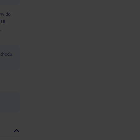
bny do
TUI.
.
mochodu