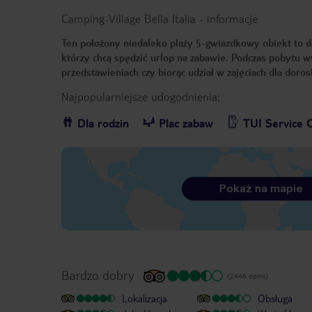
Camping-Village Bella Italia
-
informacje
Ten położony niedaleko plaży 5-gwiazdkowy obiekt to dos
którzy chcą spędzić urlop na zabawie. Podczas pobytu 
przedstawieniach czy biorąc udział w zajęciach dla doro
Najpopularniejsze udogodnienia:
Dla rodzin
Plac zabaw
TUI Service 
Pokaż na mapie
Bardzo dobry
(2446 opinii)
Lokalizacja
Obsługa