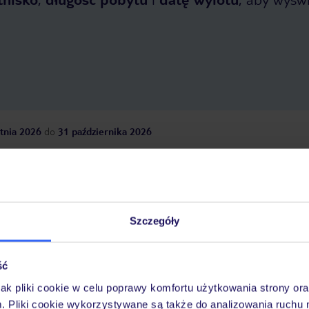
tnia 2026
do
31 października 2026
Dlaczego warto wybrać TUI?
Szczegóły
óży
Tylko u nas opieka na
10
30 lat w Polsce
wakacjach 24/7
ść
jak pliki cookie w celu poprawy komfortu użytkowania strony or
m. Pliki cookie wykorzystywane są także do analizowania ruchu 