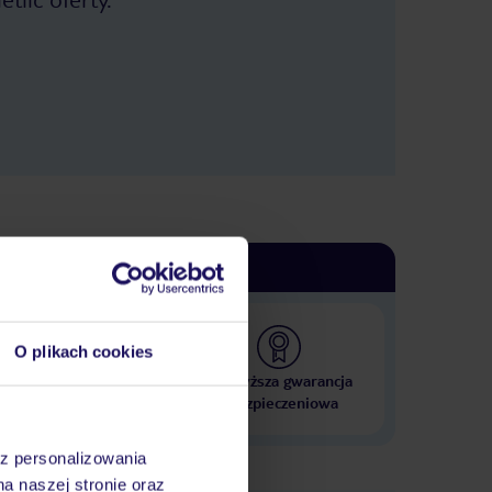
km pieszo :). Restauracje, bary (+) -
Dwie duże restauracje. My byliśmy w
Corte Riga: ładniejszy wystrój.
Świetne jedzenie, miły personel, ceny
konkurencyjne do tych na mieście.
Plaża (+-) - Niezbyt szeroka, żwirkowa.
Wejście do wody specyficzne.
Najpierw żwirek i kamloty. Potem muł
(jakby się po maśle chodziło) i
kamloty. Po kilkunastu metrach
piaseczek i mało kamlotów.
Żałowałem, że nie mam butów do
wody. Natomiast widok: prima sort.
Dodatkowo molo przy kempingu.
Basen (+) - Prawdziwy aquapark.
Dzieci będą wniebowzięte. Jest
wszystko co kochają. Mało miejsca na
leżakach. Na basenie pływackim ......
O plikach cookies
obowiązkowy czepek (ściśle
pilnowane). Można kupić w barze
 000 hoteli w ponad 50
Najwyższa gwarancja
obok za kilka euro. Są wyjątki. Łysi są
krajach
ubezpieczeniowa
zwolnieni z czepka, więc jak ktoś chce
przyoszczędzić ;). Sport i animacje (+)
- Specjalnie nie korzystaliśmy, ale
az personalizowania
młodzież na boiska chodziła. Jest ich
na naszej stronie oraz