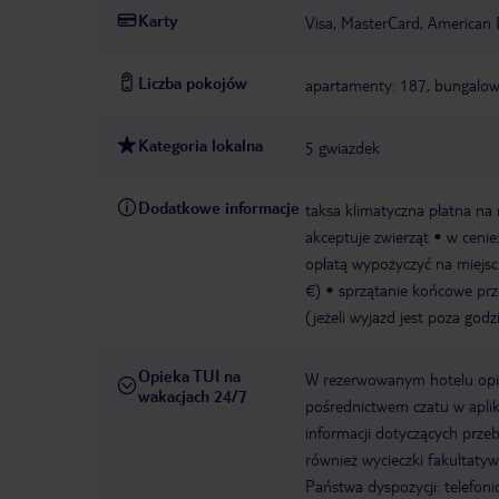
Karty
Visa, MasterCard, American 
Liczba pokojów
apartamenty: 187, bungalow
Kategoria lokalna
5 gwiazdek
Dodatkowe informacje
taksa klimatyczna płatna na 
akceptuje zwierząt
w cenie
opłatą wypożyczyć na miejscu
€)
sprzątanie końcowe prze
(jeżeli wyjazd jest poza go
Opieka TUI na
W rezerwowanym hotelu opiek
wakacjach 24/7
pośrednictwem czatu w aplik
informacji dotyczących prze
również wycieczki fakultaty
Państwa dyspozycji: telefon