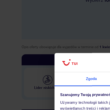
Opis oferty obowiązuje dla wyjazdów w terminie
od
1 kwie
Zgoda
Największe biuro podr
Lider niskich cen
w Polsce
Szanujemy Twoją prywatno
Używamy technologii takich 
wyświetlanych treści i rekla