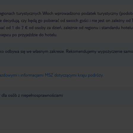
regionach turystycznych Włoch wprowadzono podatek turystyczny (podo
ze decydują, czy będą go pobierać od swoich gości i nie jest on zależny od 
ć od 1 do 7 € od osoby za dzień, zależnie od regionu i standardu hotelu
miejscu po przyjeździe do hotelu.
otnisko odbywa się we własnym zakresie. Rekomendujemy wypożyczenie sa
jazdowymi i informacjami MSZ dotyczącymi kraju podróży
.
y dla osób z niepełnosprawnościami