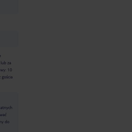
e
 lub za
owy: 10
 gościa
datnych
ować
śmy do