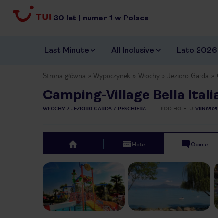
30
lat
|
numer
1
w Polsce
Last Minute
All Inclusive
Lato 2026
Strona główna
Wypoczynek
Włochy
Jezioro Garda
Camping-Village Bella Itali
WŁOCHY
JEZIORO GARDA
PESCHIERA
KOD HOTELU
VRN8505
Hotel
Opinie
top
Previous slide