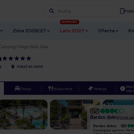
Pobi
Wpisz frazę, której szukasz
NOWOŚĆ
Zima 2026/27
Lato 2027
Oferta
Ki
Camping-Village Bella Italia
a
8
POKAŻ NA MAPIE
Ważn
Pokoje
Wyżywienie
Atrakcje
infor
+
20
Bardzo dobry
(
2446
opi
Bardzo dobry
Bardzo dobry
Duży i bezpieczny
Camping jest ogromny ! Na taką ilość
kamping,restauracje ,baseny
ludzi to baseny są zbyt małe.