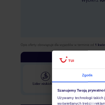
Opis oferty obowiązuje dla wyjazdów w terminie
od
1 kwie
Zgoda
Największe biuro podr
Lider niskich cen
w Polsce
Szanujemy Twoją prywatno
Używamy technologii takich 
wyświetlanych treści i rekla