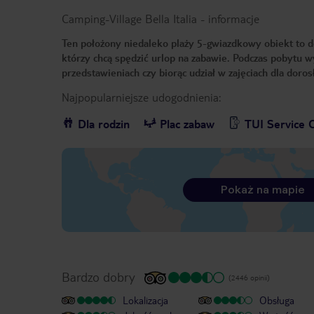
Camping-Village Bella Italia
-
informacje
Ten położony niedaleko plaży 5-gwiazdkowy obiekt to dos
którzy chcą spędzić urlop na zabawie. Podczas pobytu 
przedstawieniach czy biorąc udział w zajęciach dla doro
Najpopularniejsze udogodnienia:
Dla rodzin
Plac zabaw
TUI Service 
Pokaż na mapie
Bardzo dobry
(2446 opinii)
Lokalizacja
Obsługa