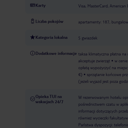
Karty
Visa, MasterCard, American 
Liczba pokojów
apartamenty: 187, bungalow
Kategoria lokalna
5 gwiazdek
Dodatkowe informacje
taksa klimatyczna płatna na 
akceptuje zwierząt
w cenie
opłatą wypożyczyć na miejscu
€)
sprzątanie końcowe prze
(jeżeli wyjazd jest poza go
Opieka TUI na
W rezerwowanym hotelu opiek
wakacjach 24/7
pośrednictwem czatu w aplik
informacji dotyczących prze
również wycieczki fakultaty
Państwa dyspozycji: telefon