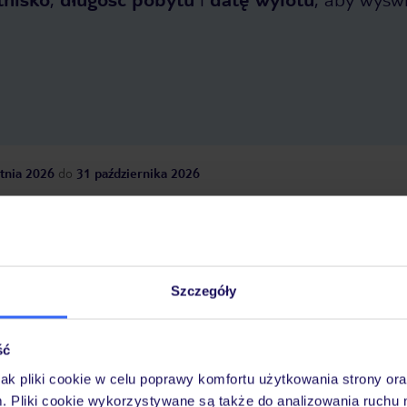
tnia 2026
do
31 października 2026
Dlaczego warto wybrać TUI?
Szczegóły
óży
Tylko u nas opieka na
10
30 lat w Polsce
wakacjach 24/7
ść
jak pliki cookie w celu poprawy komfortu użytkowania strony or
m. Pliki cookie wykorzystywane są także do analizowania ruchu 