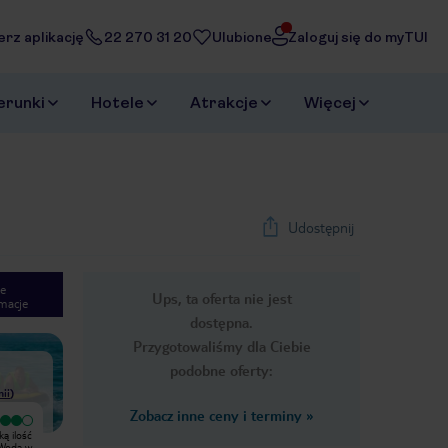
erz aplikację
22 270 31 20
Ulubione
Zaloguj się do myTUI
erunki
Hotele
Atrakcje
Więcej
Udostępnij
e
Ups, ta oferta nie jest
macje
1
/
26
dostępna.
Next slide
Przygotowaliśmy dla Ciebie
podobne oferty:
nii
)
Zobacz inne ceny i terminy
»
Wyjątkowy
Ładne miejsce, miła obsługa
Moje wrażenia z lipcowego pobytu
Eurocamp, natomiast pracownicy
 Woda w
pod namiotem. Przy każdym z