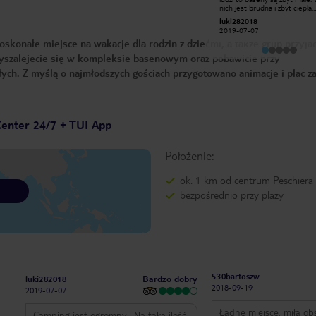
,atrakcje dla małych i dużych
nich jest brudna i zbyt ciepła.
,animacje wieczorne ,przyjazna
Codzienna walka o leżaki wyka
779przemekm
luki282018
obsługa i sama atmosfera na
Na plus są animacje. Ceny prz
2018-02-18
2019-07-07
kampingu ,wieczorami cisza,teren po
basenach są wysokie np. Mał
konałe miejsce na wakacje dla rodzin z dziećmi, a także grup przyjac
22 zamykany i chroniony ,polecam
to koszt 2,5 euro. Inaczej ma się
sprawa przy jeziorze gdzie jest
wyszalejecie się w kompleksie basenowym oraz pobawicie przy
miejsce z rana oraz woda
przyjemniejsza. Sklep jest dobrze
słych. Z myślą o najmłodszych gościach przygotowano animacje i plac z
wyposażony. Domki zadbane i
klimatyzacją, która ratuje życie
Parking na auta wystarczający. Jeśl
miałbym porównywać z innym
campingiem to np. Albatros w
Toskanii jest dużo fajniejszy. Okolica
Center 24/7 + TUI App
jest ładna. Do Peschiera prow
ładny deptak przy jeziorze.
Położenie:
ok. 1 km od centrum Peschiera
bezpośrednio przy plaży
530bartoszw
Bardzo dobry
luki282018
2018-09-19
2019-07-07
Ładne miejsce, miła ob
Camping jest ogromny ! Na taką ilość