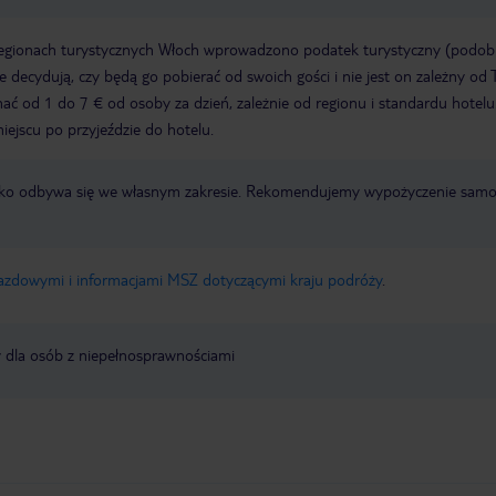
regionach turystycznych Włoch wprowadzono podatek turystyczny (podo
ze decydują, czy będą go pobierać od swoich gości i nie jest on zależny od 
ć od 1 do 7 € od osoby za dzień, zależnie od regionu i standardu hotelu
miejscu po przyjeździe do hotelu.
otnisko odbywa się we własnym zakresie. Rekomendujemy wypożyczenie sa
jazdowymi i informacjami MSZ dotyczącymi kraju podróży
.
y dla osób z niepełnosprawnościami