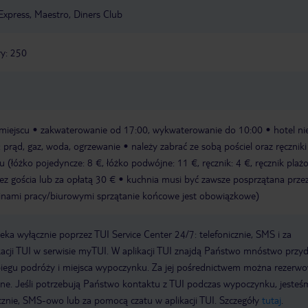
Express, Maestro, Diners Club
y: 250
miejscu
zakwaterowanie od 17:00, wykwaterowanie do 10:00
hotel ni
: prąd, gaz, woda, ogrzewanie
należy zabrać ze sobą pościel oraz ręczniki
 (łóżko pojedyncze: 8 €, łóżko podwójne: 11 €, ręcznik: 4 €, ręcznik plaż
z gościa lub za opłatą 30 €
kuchnia musi być zawsze posprzątana przez
dzinami pracy/biurowymi sprzątanie końcowe jest obowiązkowe)
a wyłącznie poprzez TUI Service Center 24/7: telefonicznie, SMS i za
acji TUI w serwisie myTUI. W aplikacji TUI znajdą Państwo mnóstwo przy
biegu podróży i miejsca wypoczynku. Za jej pośrednictwem można rezerw
wne. Jeśli potrzebują Państwo kontaktu z TUI podczas wypoczynku, jeste
icznie, SMS-owo lub za pomocą czatu w aplikacji TUI. Szczegóły
tutaj
.