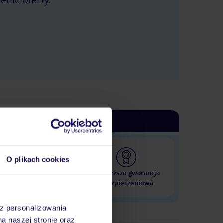
km pieszo :). Restauracje, bary (+) -
Dwie duże restauracje. My byliśmy w
Corte Riga: ładniejszy wystrój.
Świetne jedzenie, miły personel, ceny
konkurencyjne do tych na mieście.
Plaża (+-) - Niezbyt szeroka, żwirkowa.
Wejście do wody specyficzne.
Najpierw żwirek i kamloty. Potem muł
(jakby się po maśle chodziło) i
kamloty. Po kilkunastu metrach
piaseczek i mało kamlotów.
Żałowałem, że nie mam butów do
wody. Natomiast widok: prima sort.
Dodatkowo molo przy kempingu.
Basen (+) - Prawdziwy aquapark.
Dzieci będą wniebowzięte. Jest
wszystko co kochają. Mało miejsca na
leżakach. Na basenie pływackim ......
O plikach cookies
obowiązkowy czepek (ściśle
pilnowane). Można kupić w barze
 000 hoteli w ponad 50
Najwyższa gwarancja
obok za kilka euro. Są wyjątki. Łysi są
krajach
ubezpieczeniowa
zwolnieni z czepka, więc jak ktoś chce
przyoszczędzić ;). Sport i animacje (+)
- Specjalnie nie korzystaliśmy, ale
az personalizowania
młodzież na boiska chodziła. Jest ich
na naszej stronie oraz