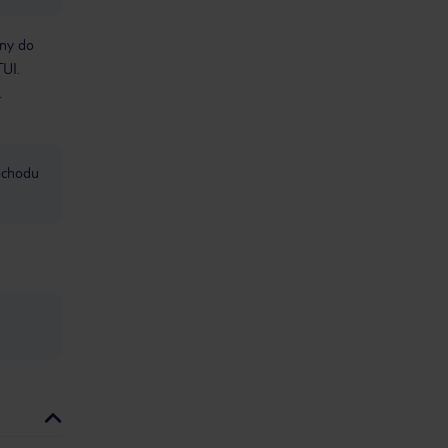
bny do
TUI.
.
mochodu