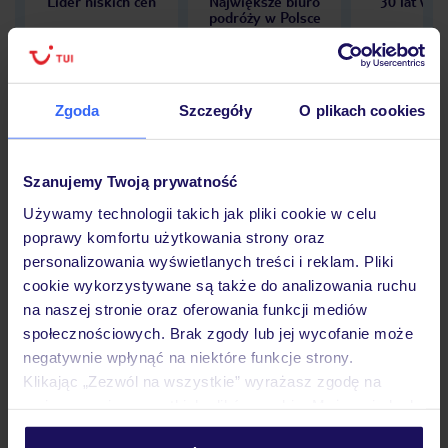
Lider niskich cen
Największe biuro
30 lat w P
podróży w Polsce
Zgoda
Szczegóły
O plikach cookies
Hotel
Szanujemy Twoją prywatność
Używamy technologii takich jak pliki cookie w celu
Opinie
poprawy komfortu użytkowania strony oraz
personalizowania wyświetlanych treści i reklam. Pliki
cookie wykorzystywane są także do analizowania ruchu
Pokoje
na naszej stronie oraz oferowania funkcji mediów
społecznościowych. Brak zgody lub jej wycofanie może
negatywnie wpłynąć na niektóre funkcje strony.
Wyżywienie
Klikając „Zezwól na wszystkie” wyrażasz zgodę na
umieszczenie wszystkich plików cookie. Możesz jednak
personalizować swój wybór wchodząc w zakładkę
Atrakcje