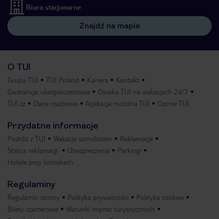
Biura stacjonarne
Znajdź na mapie
O TUI
Grupa TUI
TUI Poland
Kariera
Kontakt
Gwarancja ubezpieczeniowa
Opieka TUI na wakacjach 24/7
TUI.cz
Dane osobowe
Aplikacja mobilna TUI
Opinie TUI
Przydatne informacje
Podróż z TUI
Wakacje samolotem
Reklamacje
Status reklamacji
Ubezpieczenia
Parkingi
Hotele przy lotniskach
Regulaminy
Regulamin strony
Polityka prywatności
Polityka cookies
Bilety czarterowe
Warunki imprez turystycznych