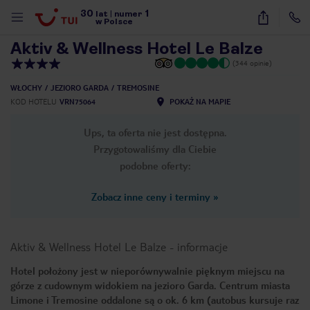
30
1
1
/
17
lat
|
numer
w Polsce
Aktiv & Wellness Hotel Le Balze
(344 opinie)
WŁOCHY
JEZIORO GARDA
TREMOSINE
KOD HOTELU
VRN75064
POKAŻ NA MAPIE
Ups, ta oferta nie jest dostępna.
Przygotowaliśmy dla Ciebie
podobne oferty:
Zobacz inne ceny i terminy
»
Aktiv & Wellness Hotel Le Balze
-
informacje
Hotel położony jest w nieporównywalnie pięknym miejscu na
górze z cudownym widokiem na jezioro Garda. Centrum miasta
nute
Limone i Tremosine oddalone są o ok. 6 km (autobus kursuje raz