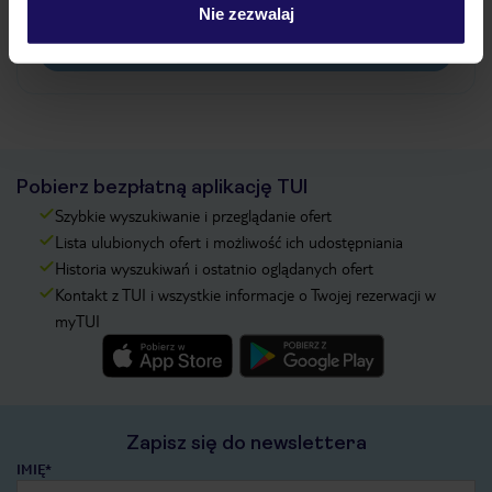
pokładowe/bilety lotnicze?
Nie zezwalaj
Zobacz więcej
Pobierz bezpłatną aplikację TUI
Szybkie wyszukiwanie i przeglądanie ofert
Lista ulubionych ofert i możliwość ich udostępniania
Historia wyszukiwań i ostatnio oglądanych ofert
Kontakt z TUI i wszystkie informacje o Twojej rezerwacji w
myTUI
Zapisz się do newslettera
IMIĘ*