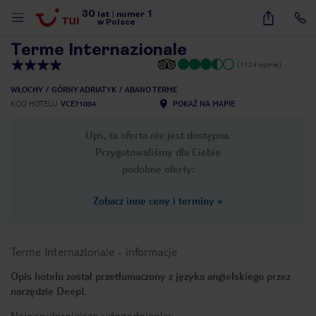
30
1
1
/
42
lat
|
numer
w Polsce
Terme Internazionale
(1124 opinie)
WŁOCHY
GÓRNY ADRIATYK
ABANO TERME
KOD HOTELU
VCE71004
POKAŻ NA MAPIE
Ups, ta oferta nie jest dostępna.
Przygotowaliśmy dla Ciebie
podobne oferty:
Zobacz inne ceny i terminy
»
Terme Internazionale
-
informacje
Opis hotelu został przetłumaczony z języka angielskiego przez
narzędzie DeepL
nute
Najpopularniejsze udogodnienia: