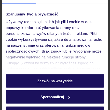
Pokoje
Szanujemy Twoją prywatność
Używamy technologii takich jak pliki cookie w celu
poprawy komfortu użytkowania strony oraz
Wyżywienie
personalizowania wyświetlanych treści i reklam. Pliki
cookie wykorzystywane są także do analizowania ruchu
na naszej stronie oraz oferowania funkcji mediów
Atrakcje
społecznościowych. Brak zgody lub jej wycofanie może
negatywnie wpłynąć na niektóre funkcje strony.
Klikając „Zezwól na wszystkie” wyrażasz zgodę na
Ważne informacje
umieszczenie wszystkich plików cookie. Możesz jednak
personalizować swój wybór wchodząc w zakładkę
„Szczegóły”
Zezwól na wszystkie
Szczegółowe informacje o plikach cookie znajdziesz
Często zadawane pytania
w
polityce plików cookies
oraz
polityce prywatności
.
Jak zmienić uczestników/osobę zgłaszającą?
Spersonalizuj
Czy w Hotelu będzie przedstawiciel TUI?
Na jakiej podstawie i gdzie otrzymam karty