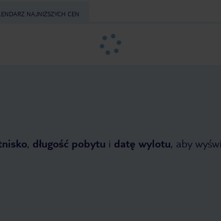
LENDARZ NAJNIŻSZYCH CEN
tnisko
,
długość pobytu
i
datę wylotu
, aby wyświe