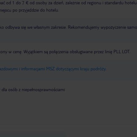
ć od 1 do 7 € od osoby za dzień, zależnie od regionu i standardu hotelu
miejscu po przyjeździe do hotelu.
otnisko odbywa się we własnym zakresie. Rekomendujemy wypożyczenie sa
zony w cenę. Wyjątkiem są połączenia obsługiwane przez linię PLL LOT.
jazdowymi i informacjami MSZ dotyczącymi kraju podróży
.
y dla osób z niepełnosprawnościami