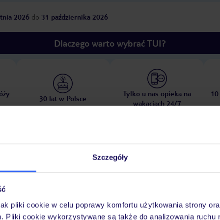
tnia 2026
do
31 października 2026
Dlaczego warto wybrać TUI?
óży
Tylko u nas opieka na
10
30 lat w Polsce
wakacjach 24/7
Pokoje
Wyżywienie
Atrakcje
Ważne i
Szczegóły
ść
jak pliki cookie w celu poprawy komfortu użytkowania strony or
ubliczna
leżaki
parasole
m. Pliki cookie wykorzystywane są także do analizowania ruchu 