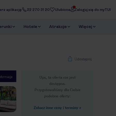
erz aplikację
22 270 31 20
Ulubione
Zaloguj się do myTUI
erunki
Hotele
Atrakcje
Więcej
Udostępnij
nformacje
Ups, ta oferta nie jest
1
/
26
dostępna.
Next slide
Przygotowaliśmy dla Ciebie
podobne oferty:
Zobacz inne ceny i terminy
»