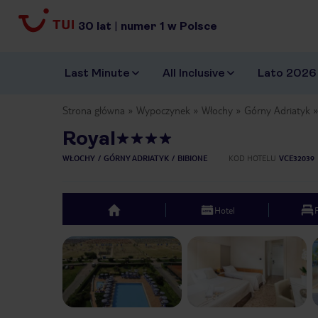
30
lat
|
numer
1
w Polsce
Last Minute
All Inclusive
Lato 2026
Strona główna
Wypoczynek
Włochy
Górny Adriatyk
Royal
WŁOCHY
GÓRNY ADRIATYK
BIBIONE
KOD HOTELU
VCE32039
Hotel
top
Previous slide