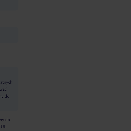
datnych
ować
śmy do
bny do
TUI.