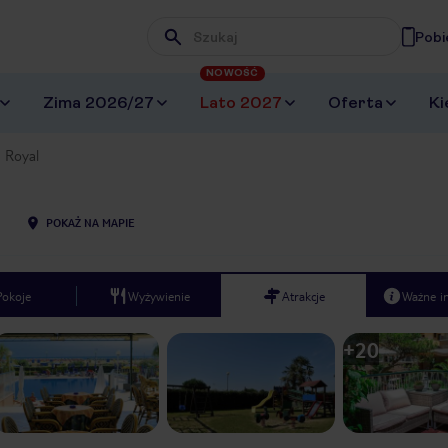
Pobi
Wpisz frazę, której szukasz
NOWOŚĆ
Zima 2026/27
Lato 2027
Oferta
Ki
Royal
POKAŻ NA MAPIE
Pokoje
Wyżywienie
Atrakcje
Ważne i
+
20