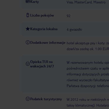
Karty
Visa, MasterCard, Maestro
Liczba pokojów
92
Kategoria lokalna
4 gwiazdki
Dodatkowe informacje
hotel akceptuje psy i koty: 
dzień/za osobę ok. 1.00 EU
Opieka TUI na
W rezerwowanym hotelu opiek
wakacjach 24/7
pośrednictwem czatu w aplik
informacji dotyczących prze
również wycieczki fakultaty
Państwa dyspozycji: telefon
Podatek turystyczny
W 2012 roku w niektórych 
taksy klimatycznej). Hotelar