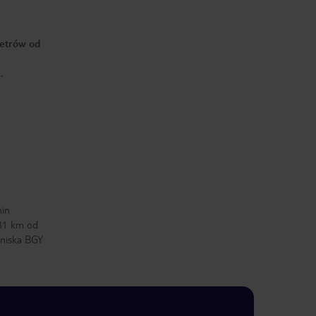
metrów od
.
min
 81 km od
tniska BGY