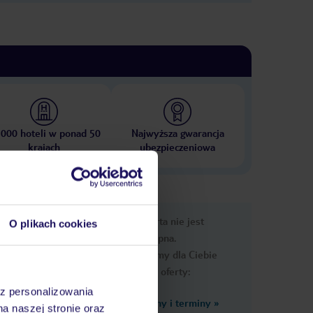
 000 hoteli w ponad 50
Najwyższa gwarancja
krajach
ubezpieczeniowa
nformacje
Ups, ta oferta nie jest
O plikach cookies
dostępna.
Przygotowaliśmy dla Ciebie
podobne oferty:
az personalizowania
Zobacz inne ceny i terminy
»
na naszej stronie oraz