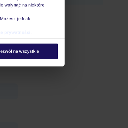
e wpłynąć na niektóre
. Możesz jednak
erwacja
ce prywatności
.
e słodką
ezwól na wszystkie