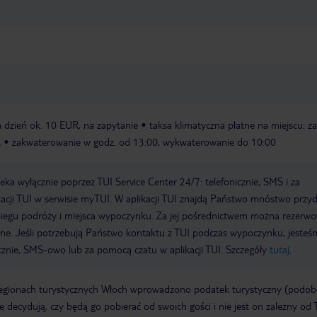
za dzień ok. 10 EUR, na zapytanie
taksa klimatyczna płatne na miejscu: za
R
zakwaterowanie w godz. od 13:00, wykwaterowanie do 10:00
a wyłącznie poprzez TUI Service Center 24/7: telefonicznie, SMS i za
acji TUI w serwisie myTUI. W aplikacji TUI znajdą Państwo mnóstwo przy
biegu podróży i miejsca wypoczynku. Za jej pośrednictwem można rezerw
wne. Jeśli potrzebują Państwo kontaktu z TUI podczas wypoczynku, jeste
icznie, SMS-owo lub za pomocą czatu w aplikacji TUI. Szczegóły
tutaj
.
regionach turystycznych Włoch wprowadzono podatek turystyczny (podo
ze decydują, czy będą go pobierać od swoich gości i nie jest on zależny od 