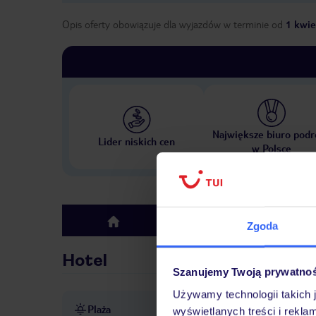
Opis oferty obowiązuje dla wyjazdów w terminie
od
1 kwie
Największe biuro podr
Lider niskich cen
w Polsce
Hotel
top
Zgoda
Hotel
Szanujemy Twoją prywatno
Używamy technologii takich 
Plaża
bezpośrednio przy plaży
p
wyświetlanych treści i rekla