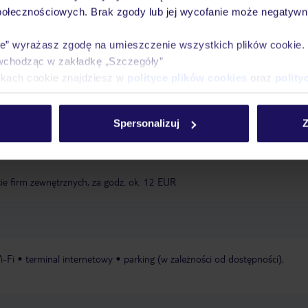
połecznościowych. Brak zgody lub jej wycofanie może negatywni
- sierpień, za opłatą
wysokie krzesełka dla dzieci
wózek dla dzieci: w
ie” wyrażasz zgodę na umieszczenie wszystkich plików cookie
kój gier i zabaw
plac zabaw
łóżeczka dla dzieci/niemowląt: w cenie, rez
wchodząc w zakładkę „Szczegóły”
ikach cookie znajdziesz w
polityce plików cookies
oraz
polity
 w zależności od sezonu; w zależności od warunków pogodowych, w cenie, z
le: w cenie
Spersonalizuj
Z
cie firm zewnętrznych, za godz. ok. 12 EUR
i-Fi
terminal internetowy
parking (w zależności od dostępności),