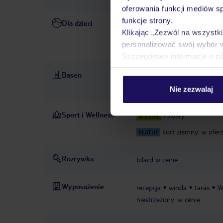
oferowania funkcji mediów s
funkcje strony.
Dla dzieci
opieka nad dziećmi: czerwiec 
Klikając „Zezwól na wszystk
cenie
menu dla dzieci
po
personalizować swój wybór 
wymagana
Szczegółowe informacje o pl
Basen
basen: czerwiec - sierpień;
wod
leżaki: w cenie, paraso
Nie zezwalaj
Sport i Wellness
rowery
W CENIE
kort ziemny: w ofer
PŁATNE
Rozrywka
bilard w cenie
Wyposażenie
recepcja
winda
taras
W
niestrzeżony: w cenie