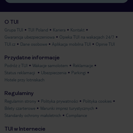
O TUI
Grupa TUI
TUI Poland
Kariera
Kontakt
Gwarancja ubezpieczeniowa
Opieka TUI na wakacjach 24/7
TUI.cz
Dane osobowe
Aplikacja mobilna TUI
Opinie TUI
Przydatne informacje
Podróż z TUI
Wakacje samolotem
Reklamacje
Status reklamacji
Ubezpieczenia
Parkingi
Hotele przy lotniskach
Regulaminy
Regulamin strony
Polityka prywatności
Polityka cookies
Bilety czarterowe
Warunki imprez turystycznych
Standardy ochrony małoletnich
Compliance
TUI w Internecie