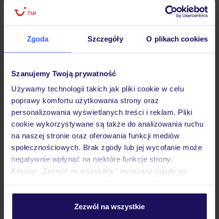
Zgoda
Szczegóły
O plikach cookies
Hotel
Szanujemy Twoją prywatność
Opinie
Używamy technologii takich jak pliki cookie w celu
poprawy komfortu użytkowania strony oraz
personalizowania wyświetlanych treści i reklam. Pliki
Pokoje
cookie wykorzystywane są także do analizowania ruchu
na naszej stronie oraz oferowania funkcji mediów
społecznościowych. Brak zgody lub jej wycofanie może
Wyżywienie
negatywnie wpłynąć na niektóre funkcje strony.
Klikając „Zezwól na wszystkie” wyrażasz zgodę na
umieszczenie wszystkich plików cookie. Możesz jednak
Atrakcje
personalizować swój wybór wchodząc w zakładkę
„Szczegóły”
Zezwól na wszystkie
Szczegółowe informacje o plikach cookie znajdziesz