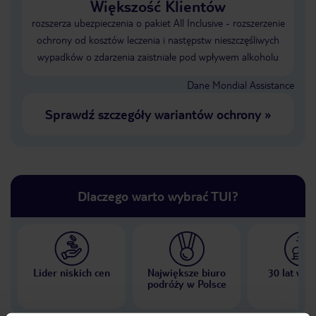
Większość Klientów
rozszerza ubezpieczenia o pakiet All Inclusive - rozszerzenie
ochrony od kosztów leczenia i następstw nieszczęśliwych
wypadków o zdarzenia zaistniałe pod wpływem alkoholu
Dane Mondial Assistance
Sprawdź szczegóły wariantów ochrony
»
Dlaczego warto wybrać TUI?
Lider niskich cen
Największe biuro
30 lat w P
podróży w Polsce