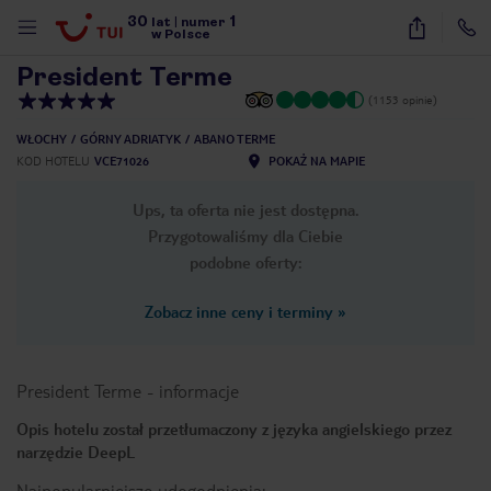
30
1
1
/
27
lat
|
numer
w Polsce
President Terme
(1153 opinie)
WŁOCHY
GÓRNY ADRIATYK
ABANO TERME
KOD HOTELU
VCE71026
POKAŻ NA MAPIE
Ups, ta oferta nie jest dostępna.
Przygotowaliśmy dla Ciebie
podobne oferty:
Zobacz inne ceny i terminy
»
President Terme
-
informacje
Opis hotelu został przetłumaczony z języka angielskiego przez
narzędzie DeepL
nute
Najpopularniejsze udogodnienia: