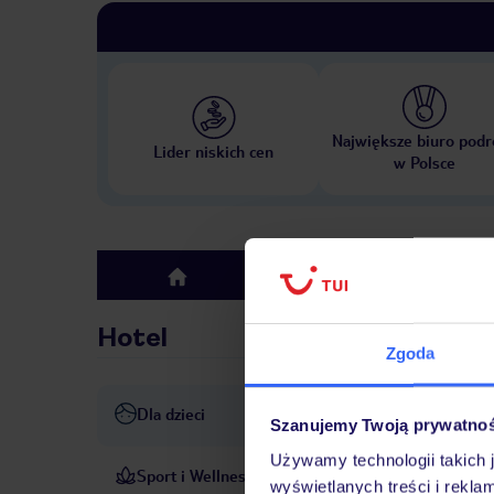
Największe biuro podr
Lider niskich cen
w Polsce
Hotel
top
Hotel
Zgoda
Dla dzieci
basen dla dzieci
plac zaba
Szanujemy Twoją prywatno
Używamy technologii takich 
Sport i Wellness
Oprócz krytych i odkrytych ba
wyświetlanych treści i rekla