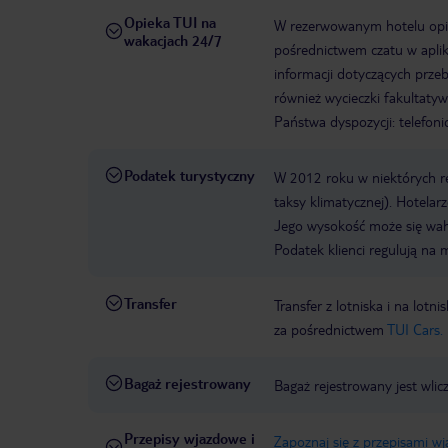
Opieka TUI na
W rezerwowanym hotelu opiek
wakacjach 24/7
pośrednictwem czatu w aplik
informacji dotyczących prze
również wycieczki fakultaty
Państwa dyspozycji: telefon
Podatek turystyczny
W 2012 roku w niektórych 
taksy klimatycznej). Hotelar
Jego wysokość może się waha
Podatek klienci regulują na 
Transfer
Transfer z lotniska i na l
za pośrednictwem
TUI Cars.
Bagaż rejestrowany
Bagaż rejestrowany jest wlic
Przepisy wjazdowe i
Zapoznaj się z przepisami w