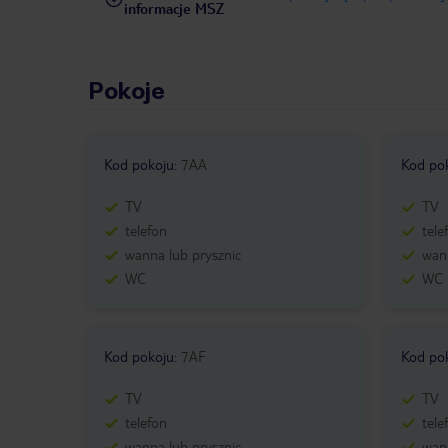
informacje MSZ
Pokoje
Kod pokoju
:
7AA
Kod po
TV
TV
telefon
tele
wanna lub prysznic
wann
WC
WC
Kod pokoju
:
7AF
Kod po
TV
TV
telefon
tele
wanna lub prysznic
wann