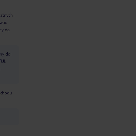
datnych
ować
śmy do
bny do
TUI.
.
mochodu