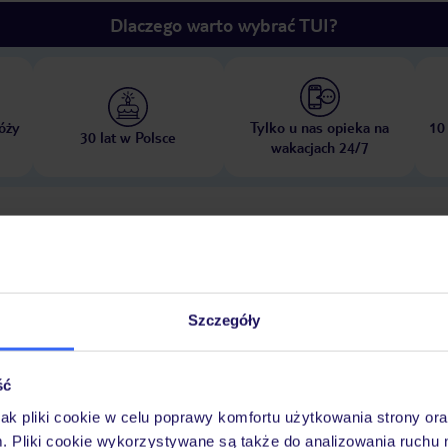
Dlaczego warto wybrać TUI?
óży
Tylko u nas opieka na
10
30 lat w Polsce
wakacjach 24/7
Pokoje
Wyżywienie
Atrakcje
Ważne i
Szczegóły
w
pokój zabaw
ść
jak pliki cookie w celu poprawy komfortu użytkowania strony or
senów znajduje się tu także basen dla dzieci. Czysty, głęboki relaks w jacu
m. Pliki cookie wykorzystywane są także do analizowania ruchu 