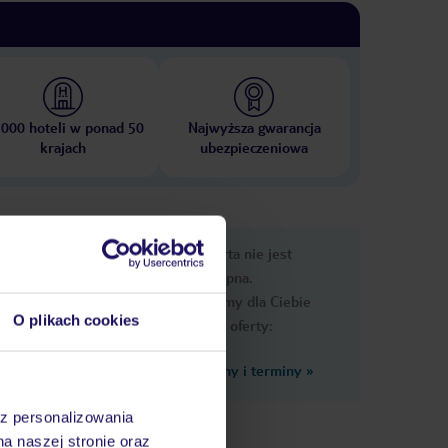
 000 hoteli w ponad 50
Najwyższa gwarancja
krajach
ubezpieczeniowa
nformacje
Ups, ta oferta nie jest
dostępna.
Przygotowaliśmy dla Ciebie
O plikach cookies
podobne oferty:
Zobacz inne ceny i terminy
»
az personalizowania
zzi,
na naszej stronie oraz