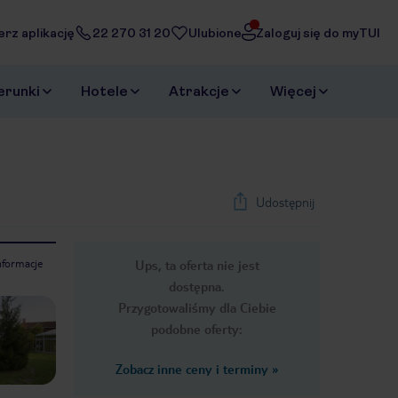
erz aplikację
22 270 31 20
Ulubione
Zaloguj się do myTUI
erunki
Hotele
Atrakcje
Więcej
Udostępnij
nformacje
Ups, ta oferta nie jest
1
/
12
dostępna.
Next slide
Przygotowaliśmy dla Ciebie
podobne oferty:
Zobacz inne ceny i terminy
»