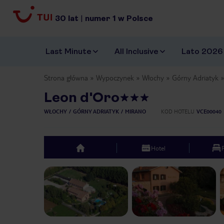
30
lat
|
numer
1
w Polsce
Last Minute
All Inclusive
Lato 2026
Strona główna
Wypoczynek
Włochy
Górny Adriatyk
Leon d'Oro
WŁOCHY
GÓRNY ADRIATYK
MIRANO
KOD HOTELU
VCE00040
Hotel
top
Previous slide