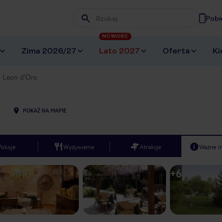
Pobi
Wpisz frazę, której szukasz
NOWOŚĆ
Zima 2026/27
Lato 2027
Oferta
Ki
Leon d'Oro
POKAŻ NA MAPIE
Pokoje
Wyżywienie
Atrakcje
Ważne i
+
6