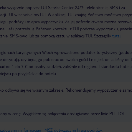
a wyłącznie poprzez TUI Service Center 24/7: telefonicznie, SMS i za
acji TUI w serwisie myTUI. W aplikacji TUI znajdą Państwo mnóstwo przy
biegu podróży i miejsca wypoczynku. Za jej pośrednictwem można rezerw
wne. Jeśli potrzebują Państwo kontaktu z TUI podczas wypoczynku, jeste
icznie, SMS-owo lub za pomocą czatu w aplikacji TUI. Szczegóły
tutaj
.
regionach turystycznych Włoch wprowadzono podatek turystyczny (podo
ze decydują, czy będą go pobierać od swoich gości i nie jest on zależny od 
ć od 1 do 7 € od osoby za dzień, zależnie od regionu i standardu hotelu
miejscu po przyjeździe do hotelu.
otnisko odbywa się we własnym zakresie. Rekomendujemy wypożyczenie sa
zony w cenę. Wyjątkiem są połączenia obsługiwane przez linię PLL LOT.
jazdowymi i informacjami MSZ dotyczącymi kraju podróży
.