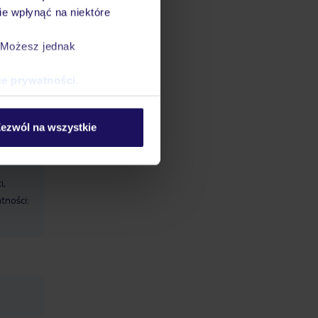
żnorodna
e wpłynąć na niektóre
ortowo-
. Możesz jednak
nowy
ce prywatności
.
ezwól na wszystkie
Sejf
i,
tności: