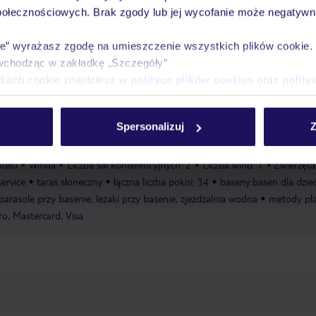
i orzeźwiające drinki w barze przy basenie - goście przekonają się, jak ró
połecznościowych. Brak zgody lub jej wycofanie może negatywni
stępny jest taras słoneczny, leżaki i parasole. Dla tych, którzy nie chcą
dróży, ośrodek oferuje jazdę na rowerze / kolarstwo górskie. Zaplecze sp
ie” wyrażasz zgodę na umieszczenie wszystkich plików cookie
e siłownię i stół do ping ponga. Obiekt oferuje rozmaite udogodnienia od
wchodząc w zakładkę „Szczegóły”
sauna, łaźnia parowa, łaźnia turecka, masaże i solarium. Zespół animatorów
ikach cookie znajdziesz w
polityce plików cookies
oraz
polity
we dla dzieci i dorosłych.
wypożyczalnia rowerów
sala
un: 1
sauna
wanna z hydromasażem.
Spersonalizuj
Z
 14:00:00
Wymeldowanie do: 11:00:00
Sala konferencyjna
Garaż
telu
Winda
Liczba sal konferencyjnych: 2
Liczba wind: 1
Zwierzęta
ervice
taras słoneczny
łączna liczba pokoi: 34
baseny:basen dla dziec
parasole przy basenie, leżaki przy basenie, zjeżdżalnia wodna
metody pła
o, Mastercard, Visa