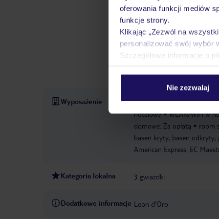
zabawa na zjeżdżalni wodnej 
oferowania funkcji mediów s
może być zabawa w wodzie. Do
funkcje strony.
przegapić sportu podczas po
Klikając „Zezwól na wszystk
rekreacyjne obiektu obejmuj
personalizować swój wybór 
biologicznej, takie jak spa, 
Szczegółowe informacje o pl
organizuje programy rozrywko
fitness
masaże
liczba sa
Nie zezwalaj
Wyposażenie
Parking
Zameldowanie od:
hotelowy
WLAN/WiFi w ho
domowe: Za opłatą
room s
basen kryty, basen odkryty, 
American Express, EC Maestr
Kategoria lokalna
3 gwiazdki
Dodatkowe informacje
Leon d'Oro