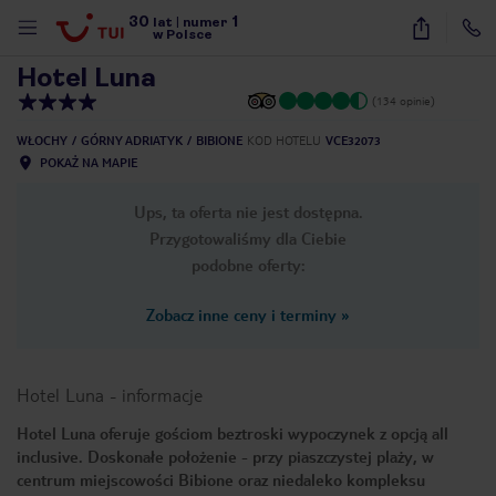
30
1
1
/
38
lat
|
numer
w Polsce
Hotel Luna
(134 opinie)
WŁOCHY
GÓRNY ADRIATYK
BIBIONE
KOD HOTELU
VCE32073
POKAŻ NA MAPIE
Ups, ta oferta nie jest dostępna.
Przygotowaliśmy dla Ciebie
podobne oferty:
Zobacz inne ceny i terminy
»
Hotel Luna
-
informacje
Hotel Luna oferuje gościom beztroski wypoczynek z opcją all
inclusive. Doskonałe położenie - przy piaszczystej plaży, w
nute
centrum miejscowości Bibione oraz niedaleko kompleksu