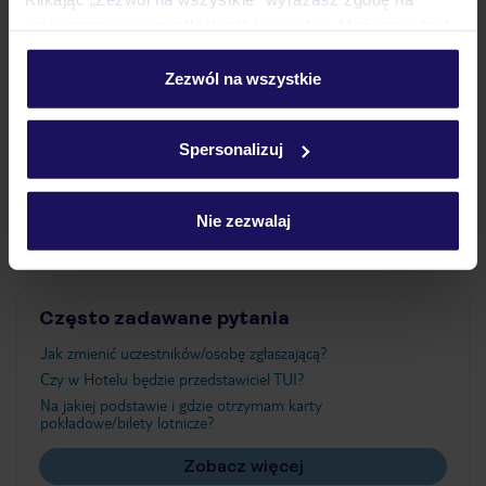
umieszczenie wszystkich plików cookie. Możesz jednak
personalizować swój wybór wchodząc w zakładkę
Wyżywienie
„Szczegóły”
Zezwól na wszystkie
Szczegółowe informacje o plikach cookie znajdziesz
w
polityce plików cookies
oraz
polityce prywatności
.
Atrakcje
Spersonalizuj
Ważne informacje
Nie zezwalaj
Często zadawane pytania
Jak zmienić uczestników/osobę zgłaszającą?
Czy w Hotelu będzie przedstawiciel TUI?
Na jakiej podstawie i gdzie otrzymam karty
pokładowe/bilety lotnicze?
Zobacz więcej