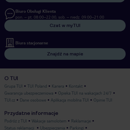
Biuro Obsługi Klienta
pon. – pt. 08:00–22:00, sob. – niedz. 09:00–21:00
Czat w myTUI
Biura stacjonarne
Znajdź na mapie
O TUI
Grupa TUI
TUI Poland
Kariera
Kontakt
Gwarancja ubezpieczeniowa
Opieka TUI na wakacjach 24/7
TUI.cz
Dane osobowe
Aplikacja mobilna TUI
Opinie TUI
Przydatne informacje
Podróż z TUI
Wakacje samolotem
Reklamacje
Status reklamacji
Ubezpieczenia
Parkingi