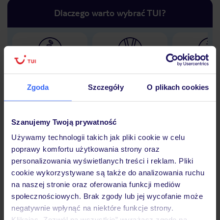
Dlaczego warto wybrać TUI?
Lider niskich cen
Największe biuro
30 lat w P
podróży w Polsce
Zgoda
Szczegóły
O plikach cookies
Szanujemy Twoją prywatność
Hotel
Używamy technologii takich jak pliki cookie w celu
poprawy komfortu użytkowania strony oraz
personalizowania wyświetlanych treści i reklam. Pliki
cookie wykorzystywane są także do analizowania ruchu
Opinie
na naszej stronie oraz oferowania funkcji mediów
społecznościowych. Brak zgody lub jej wycofanie może
negatywnie wpłynąć na niektóre funkcje strony.
Pokoje
Klikając „Zezwól na wszystkie” wyrażasz zgodę na