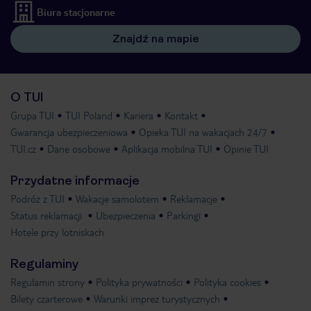
Biura stacjonarne
Znajdź na mapie
O TUI
Grupa TUI
TUI Poland
Kariera
Kontakt
Gwarancja ubezpieczeniowa
Opieka TUI na wakacjach 24/7
TUI.cz
Dane osobowe
Aplikacja mobilna TUI
Opinie TUI
Przydatne informacje
Podróż z TUI
Wakacje samolotem
Reklamacje
Status reklamacji
Ubezpieczenia
Parkingi
Hotele przy lotniskach
Regulaminy
Regulamin strony
Polityka prywatności
Polityka cookies
Bilety czarterowe
Warunki imprez turystycznych