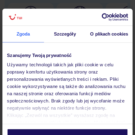
Lider niskich cen
Największe biuro
30 lat w P
podróży w Polsce
Zgoda
Szczegóły
O plikach cookies
Szanujemy Twoją prywatność
Używamy technologii takich jak pliki cookie w celu
Hotel
poprawy komfortu użytkowania strony oraz
personalizowania wyświetlanych treści i reklam. Pliki
cookie wykorzystywane są także do analizowania ruchu
Pokoje
na naszej stronie oraz oferowania funkcji mediów
społecznościowych. Brak zgody lub jej wycofanie może
negatywnie wpłynąć na niektóre funkcje strony.
Wyżywienie
Klikając „Zezwól na wszystkie” wyrażasz zgodę na
umieszczenie wszystkich plików cookie. Możesz jednak
personalizować swój wybór wchodząc w zakładkę