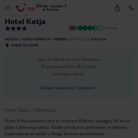
30
1
1
/
20
lat
|
numer
w Polsce
Hotel Katja
(57 opinii)
WŁOCHY
GÓRNY ADRIATYK
BIBIONE
KOD HOTELU
VCE32076
POKAŻ NA MAPIE
Ups, ta oferta nie jest dostępna.
Przygotowaliśmy dla Ciebie
podobne oferty:
Zobacz inne ceny i terminy
»
Hotel Katja
-
informacje
Hotel Katja położony jest w centrum Bibione Spiaggia, 50 m od
plaży i głównego placu. Każdy pokój jest gustownie urządzony,
nute
wyposażony w meble z litego drewna pomalowane