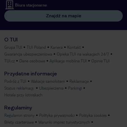
Biura stacjonarne
Znajdź na mapie
O TUI
Grupa TUI
TUI Poland
Kariera
Kontakt
Gwarancja ubezpieczeniowa
Opieka TUI na wakacjach 24/7
TUI.cz
Dane osobowe
Aplikacja mobilna TUI
Opinie TUI
Przydatne informacje
Podróż z TUI
Wakacje samolotem
Reklamacje
Status reklamacji
Ubezpieczenia
Parkingi
Hotele przy lotniskach
Regulaminy
Regulamin strony
Polityka prywatności
Polityka cookies
Bilety czarterowe
Warunki imprez turystycznych