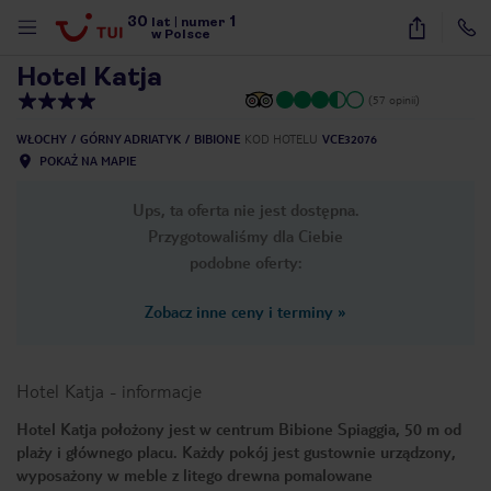
30
1
1
/
20
lat
|
numer
w Polsce
Hotel Katja
(57 opinii)
WŁOCHY
GÓRNY ADRIATYK
BIBIONE
KOD HOTELU
VCE32076
POKAŻ NA MAPIE
Ups, ta oferta nie jest dostępna.
Przygotowaliśmy dla Ciebie
podobne oferty:
Zobacz inne ceny i terminy
»
Hotel Katja
-
informacje
Hotel Katja położony jest w centrum Bibione Spiaggia, 50 m od
plaży i głównego placu. Każdy pokój jest gustownie urządzony,
nute
wyposażony w meble z litego drewna pomalowane