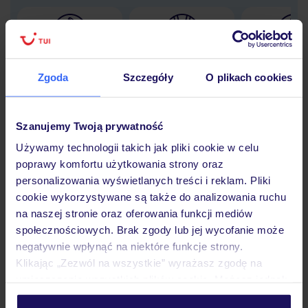
Lider niskich cen
Największe biuro
30 lat w P
podróży w Polsce
Zgoda
Szczegóły
O plikach cookies
Szanujemy Twoją prywatność
Używamy technologii takich jak pliki cookie w celu
Hotel
poprawy komfortu użytkowania strony oraz
personalizowania wyświetlanych treści i reklam. Pliki
cookie wykorzystywane są także do analizowania ruchu
Pokoje
na naszej stronie oraz oferowania funkcji mediów
społecznościowych. Brak zgody lub jej wycofanie może
negatywnie wpłynąć na niektóre funkcje strony.
Wyżywienie
Klikając „Zezwól na wszystkie” wyrażasz zgodę na
umieszczenie wszystkich plików cookie. Możesz jednak
personalizować swój wybór wchodząc w zakładkę