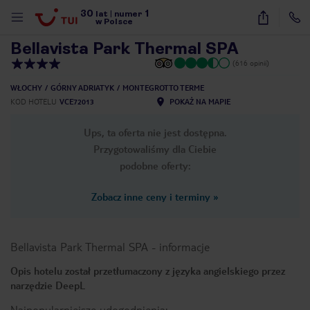
30
1
1
/
46
lat
|
numer
w Polsce
Bellavista Park Thermal SPA
(616 opinii)
WŁOCHY
GÓRNY ADRIATYK
MONTEGROTTO TERME
KOD HOTELU
VCE72013
POKAŻ NA MAPIE
Ups, ta oferta nie jest dostępna.
Przygotowaliśmy dla Ciebie
podobne oferty:
Zobacz inne ceny i terminy
»
Bellavista Park Thermal SPA
-
informacje
Opis hotelu został przetłumaczony z języka angielskiego przez
narzędzie DeepL
nute
Najpopularniejsze udogodnienia: