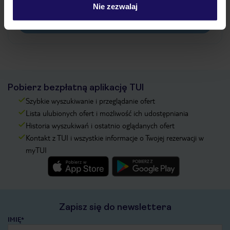
pokładowe/bilety lotnicze?
Nie zezwalaj
Zobacz więcej
Pobierz bezpłatną aplikację TUI
Szybkie wyszukiwanie i przeglądanie ofert
Lista ulubionych ofert i możliwość ich udostępniania
Historia wyszukiwań i ostatnio oglądanych ofert
Kontakt z TUI i wszystkie informacje o Twojej rezerwacji w
myTUI
Zapisz się do newslettera
IMIĘ*