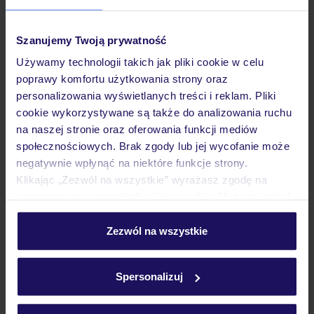
Pokoje
Szanujemy Twoją prywatność
Używamy technologii takich jak pliki cookie w celu
poprawy komfortu użytkowania strony oraz
Wyżywienie
personalizowania wyświetlanych treści i reklam. Pliki
cookie wykorzystywane są także do analizowania ruchu
na naszej stronie oraz oferowania funkcji mediów
Atrakcje
społecznościowych. Brak zgody lub jej wycofanie może
negatywnie wpłynąć na niektóre funkcje strony.
Klikając „Zezwól na wszystkie” wyrażasz zgodę na
Ważne informacje
umieszczenie wszystkich plików cookie. Możesz jednak
personalizować swój wybór wchodząc w zakładkę
„Szczegóły”
Zezwól na wszystkie
Szczegółowe informacje o plikach cookie znajdziesz
Często zadawane pytania
w
polityce plików cookies
oraz
polityce prywatności
.
Jak zmienić uczestników/osobę zgłaszającą?
Spersonalizuj
Czy w Hotelu będzie przedstawiciel TUI?
Na jakiej podstawie i gdzie otrzymam karty