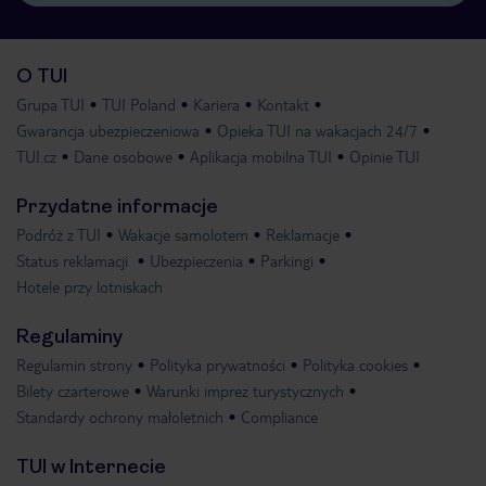
O TUI
Grupa TUI
TUI Poland
Kariera
Kontakt
Gwarancja ubezpieczeniowa
Opieka TUI na wakacjach 24/7
TUI.cz
Dane osobowe
Aplikacja mobilna TUI
Opinie TUI
Przydatne informacje
Podróż z TUI
Wakacje samolotem
Reklamacje
Status reklamacji
Ubezpieczenia
Parkingi
Hotele przy lotniskach
Regulaminy
Regulamin strony
Polityka prywatności
Polityka cookies
Bilety czarterowe
Warunki imprez turystycznych
Standardy ochrony małoletnich
Compliance
TUI w Internecie