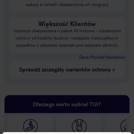
wakacji w ramach ubezpieczenia od rezygnacji
Większość Klientów
rozszerza ubezpieczenia o pakiet All Inclusive - rozszerzenie
ochrony od kosztów leczenia i następstw nieszczęśliwych
wypadków o zdarzenia zaistniałe pod wpływem alkoholu
Dane Mondial Assistance
Sprawdź szczegóły wariantów ochrony
»
Dlaczego warto wybrać TUI?