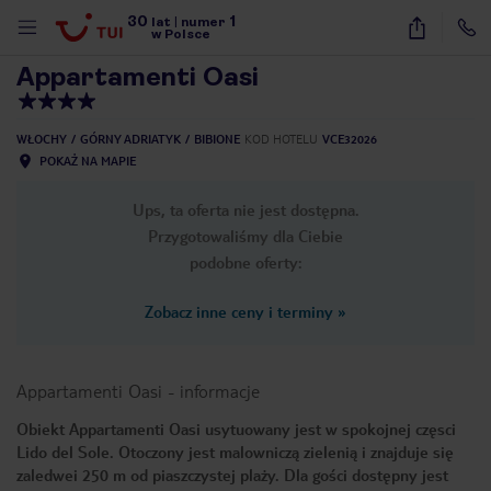
30
1
1
/
19
lat
|
numer
w Polsce
Appartamenti Oasi
WŁOCHY
GÓRNY ADRIATYK
BIBIONE
KOD HOTELU
VCE32026
POKAŻ NA MAPIE
Ups, ta oferta nie jest dostępna.
Przygotowaliśmy dla Ciebie
podobne oferty:
Zobacz inne ceny i terminy
»
Appartamenti Oasi
-
informacje
Obiekt Appartamenti Oasi usytuowany jest w spokojnej częsci
Lido del Sole. Otoczony jest malowniczą zielenią i znajduje się
nute
zaledwei 250 m od piaszczystej plaży. Dla gości dostępny jest