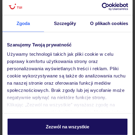
Lider niskich cen
Największe biuro
30 lat w P
podróży w Polsce
Zgoda
Szczegóły
O plikach cookies
Szanujemy Twoją prywatność
Hotel
Używamy technologii takich jak pliki cookie w celu
poprawy komfortu użytkowania strony oraz
Pokoje
personalizowania wyświetlanych treści i reklam. Pliki
cookie wykorzystywane są także do analizowania ruchu
na naszej stronie oraz oferowania funkcji mediów
społecznościowych. Brak zgody lub jej wycofanie może
Wyżywienie
negatywnie wpłynąć na niektóre funkcje strony.
Klikając „Zezwól na wszystkie” wyrażasz zgodę na
umieszczenie wszystkich plików cookie. Możesz jednak
Atrakcje
personalizować swój wybór wchodząc w zakładkę
„Szczegóły”
Zezwól na wszystkie
Szczegółowe informacje o plikach cookie znajdziesz