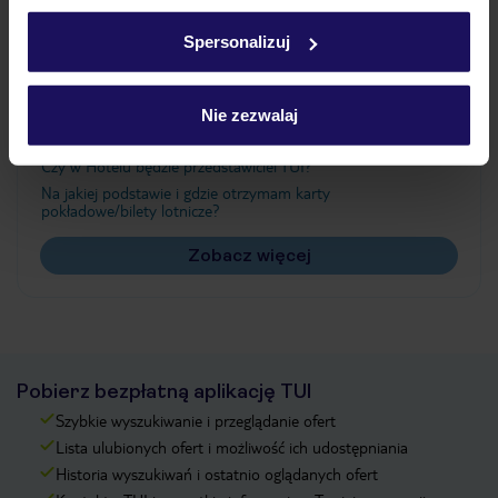
Ważne informacje
w
polityce plików cookies
oraz
polityce prywatności
.
Spersonalizuj
Często zadawane pytania
Nie zezwalaj
Jak zmienić uczestników/osobę zgłaszającą?
Czy w Hotelu będzie przedstawiciel TUI?
Na jakiej podstawie i gdzie otrzymam karty
pokładowe/bilety lotnicze?
Zobacz więcej
Pobierz bezpłatną aplikację TUI
Szybkie wyszukiwanie i przeglądanie ofert
Lista ulubionych ofert i możliwość ich udostępniania
Historia wyszukiwań i ostatnio oglądanych ofert